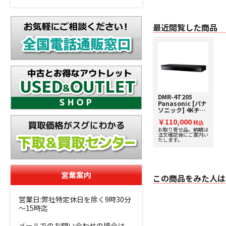
最近閲覧した商品
DMR-4T205
Panasonic [パナ
ソニック] 4Kチュ
ーナー内蔵ディー
￥110,000
ガ ブルーレイディ
税込
スクレコーダー 下
お取り寄せ品。納期は
注文確認後にご案内い
取り査定額20%ア
たします。
ップ実施中！
営業案内
この商品をみた人は
営業日:弊社特定休日を除く9時30分
～15時迄
メールでのお問い合わせの場合は、