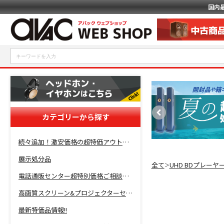
国内
カテゴリーから探す
続々追加！激安価格の超特価アウトレットセール開催！
展示処分品
全て
UHD BDプレーヤ
＞
電話通販センター超特別価格ご相談コーナー！
高画質スクリーン&プロジェクターセット超特価！
最新特価品情報!!