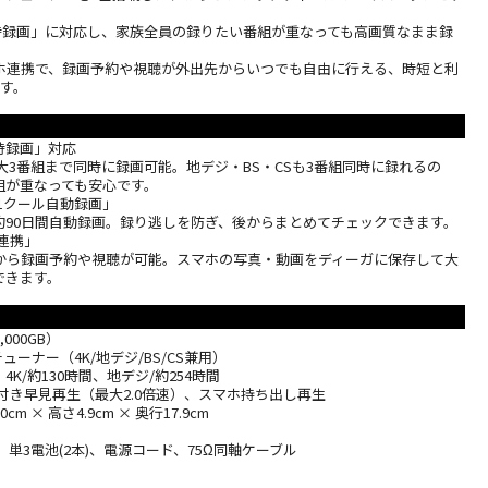
同時録画」に対応し、家族全員の録りたい番組が重なっても高画質なまま録
ホ連携で、録画予約や視聴が外出先からいつでも自由に行える、時短と利
です。
同時録画」対応
大3番組まで同時に録画可能。地デジ・BS・CSも3番組同時に録れるの
組が重なっても安心です。
1クール自動録画」
約90日間自動録画。録り逃しを防ぎ、後からまとめてチェックできます。
連携」
から録画予約や視聴が可能。スマホの写真・動画をディーガに保存して大
できます。
,000GB）
ューナー（4K/地デジ/BS/CS兼用）
4K/約130時間、地デジ/約254時間
付き早見再生（最大2.0倍速）、スマホ持ち出し再生
m × 高さ4.9cm × 奥行17.9cm
、単3電池(2本)、電源コード、75Ω同軸ケーブル