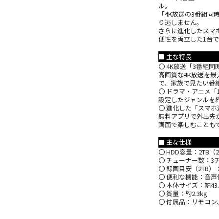
ル。
「4K放送の3番組
り逃しません。
さらに進化したスマ
便性を両立した1台
■ 主な特長
〇 4K放送「3番組
高画質な4K放送を最
で、家族で見たい番
〇 ドラマ・アニメ「
設定したジャンルを
〇 進化した「スマホ
無料アプリで外出先
画面で楽しむことも
■ 主な仕様
〇 HDD容量：2TB（2
〇 チューナー数：3チ
〇 録画目安（2TB）：
〇 便利な機能：音声
〇 本体サイズ：幅43.0c
〇 質量：約2.3kg
〇 付属品：リモコン