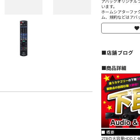
アバックオリジナル
います。
ホームシアターファ
ム、規約などはアバッ
■店舗ブログ
■︎商品詳細
■ 概要
2TBの大容量HDD