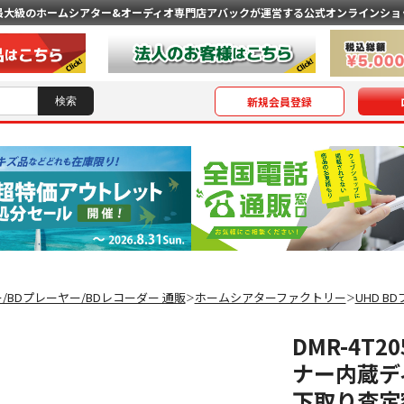
最大級のホームシアター&オーディオ専門店
アバックが運営する公式オンラインショ
新規会員登録
ー/BDプレーヤー/BDレコーダー 通販
ホームシアターファクトリー
UHD B
＞
＞
DMR-4T2
ナー内蔵デ
下取り査定