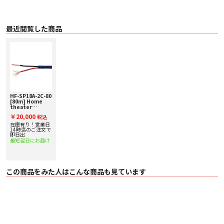
最近閲覧した商品
HF-SP18A-2C-80
[80m] Home
theater
Factory
￥20,000
税込
produced by
avac [ホームシア
在庫有り！営業日
ターファクトリ
14時迄のご注文で
ー] スピーカーケ
即日出
ーブル
最短翌日にお届け
この商品をみた人はこんな商品も見ています