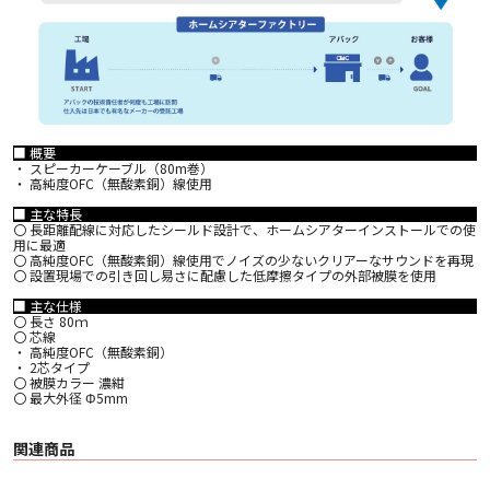
■ 概要
・ スピーカーケーブル（80m巻）
・ 高純度OFC（無酸素銅）線使用
■ 主な特長
〇 長距離配線に対応したシールド設計で、ホームシアターインストールでの使
用に最適
〇 高純度OFC（無酸素銅）線使用でノイズの少ないクリアーなサウンドを再現
〇 設置現場での引き回し易さに配慮した低摩擦タイプの外部被膜を使用
■ 主な仕様
〇 長さ 80ｍ
〇 芯線
・ 高純度OFC（無酸素銅）
・ 2芯タイプ
〇 被膜カラー 濃紺
〇 最大外径 Φ5mm
関連商品