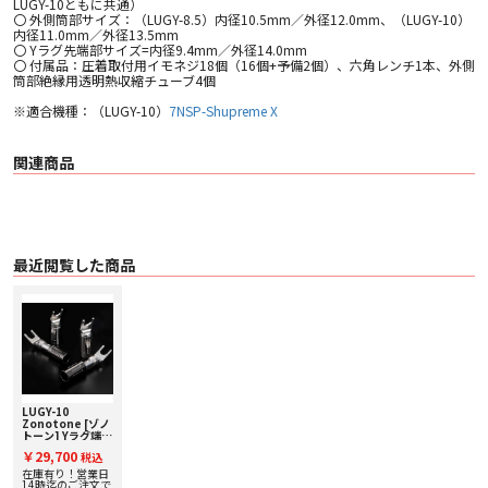
LUGY-10ともに共通）
〇 外側筒部サイズ：（LUGY-8.5）内径10.5mm／外径12.0mm、（LUGY-10）
内径11.0mm／外径13.5mm
〇 Yラグ先端部サイズ=内径9.4mm／外径14.0mm
〇 付属品：圧着取付用イモネジ18個（16個+予備2個）、六角レンチ1本、外側
筒部絶縁用透明熱収縮チューブ4個
※適合機種：（LUGY-10）
7NSP-Shupreme X
関連商品
最近閲覧した商品
LUGY-10
Zonotone [ゾノ
トーン] Yラグ端子
（7NSP-
￥29,700
税込
Shupreme X専
用端子 4本組）
在庫有り！営業日
14時迄のご注文で