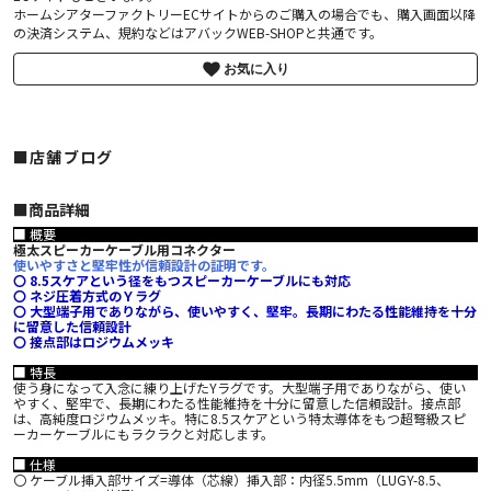
ホームシアターファクトリーECサイトからのご購入の場合でも、購入画面以降
の決済システム、規約などはアバックWEB-SHOPと共通です。
お気に入り
■店舗ブログ
■︎商品詳細
■ 概要
極太スピーカーケーブル用コネクター
使いやすさと堅牢性が信頼設計の証明です。
〇 8.5スケアという径をもつスピーカーケーブルにも対応
〇 ネジ圧着方式のＹラグ
〇 大型端子用でありながら、使いやすく、堅牢。長期にわたる性能維持を十分
に留意した信頼設計
〇 接点部はロジウムメッキ
■ 特長
使う身になって入念に練り上げたYラグです。大型端子用でありながら、使い
やすく、堅牢で、長期にわたる性能維持を十分に留意した信頼設計。接点部
は、高純度ロジウムメッキ。特に8.5スケアという特太導体をもつ超弩級スピ
ーカーケーブルにもラクラクと対応します。
■ 仕様
〇 ケーブル挿入部サイズ=導体（芯線）挿入部：内径5.5mm（LUGY-8.5、