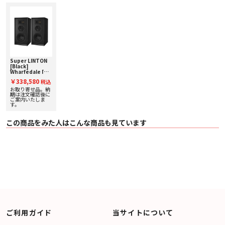
振動版はセラミックマグネットを使用したモーターシステムによって駆動さ
れ、リアからの出力を吸収するためにダンピングされたリアチャンバーを設け
ることで高音ユニットの共振周波数がクロスオーバー領域よりも低い。
高音のディテールとハーモニクスを十分に発揮。ドーム周辺のショートボーン
プロファイルの見直しによりアッパーミッドレンジまでスムーズなレスポンス
を実現。新しいフロントプレートデザインにより広域の拡散性を引き上げてい
ます。
Midrange
Super LINTON
ケブラー素材の135ｍｍはLINTONと同等ですが構造に改良を加えています。コ
[Black]
ーン後部からの逆波を打ち消すため長毛ファイバーを段階的に重ね、ゆったり
Wharfedale [ワ
としたプロポーションの円筒形のチャンバーユニットに収められています。
ーフェデール] ブ
￥338,580
税込
このため3つのドライブユニットがクリーン且つシームレス統合され楽器やボ
ックシェルフスピ
ーカー [ペア] 下取
お取り寄せ品。納
ーカルがリアルに描写されています。またスケール感や表現力、トランジェン
り査定額20%アッ
期は注文確認後に
トインパクトが得られます。
プ実施中！
ご案内いたしま
Woofer Unit
す。
内部容積が大きくなったことでウーファーユニットに改良を加えケブラー素材
の200ｍｍはLINTONと同じですが、マグネット強度を上げパワフルなモーター
この商品をみた人はこんな商品も見ています
システムを構築した結果、再生低域が32Hzまで伸び低域コントロールとイン
パクトを同時に達成しています。
■ 仕様
〇 モデル Super LINTON
〇 型式 3wayバスレフ
〇 ツイーター 25ｍｍソフトドーム
〇 ミッドレンジ 135ｍｍケブラーコーン
〇 ウーファー 200ｍｍケブラーコーン
〇 能率 90ｄＢ
〇 推奨アンプパワー 25-200Ｗ
〇 インピーダンス 6Ω
〇 ミニマムインピーダンス 3.5Ω
ご利用ガイド
当サイトについて
〇 周波数特性 39Hz-20kHz
〇 クロスオーバー周波数 550Hz/2.5kHz