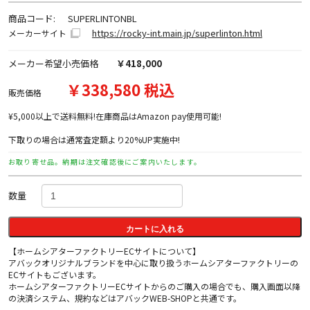
商品コード:
SUPERLINTONBL
https://rocky-int.main.jp/superlinton.html
メーカーサイト
メーカー希望小売価格
￥418,000
￥338,580 税込
販売価格
¥5,000以上で送料無料!在庫商品はAmazon pay使用可能!
下取りの場合は通常査定額より20%UP実施中!
お取り寄せ品。納期は注文確認後にご案内いたします。
数量
カートに入れる
【ホームシアターファクトリーECサイトについて】
アバックオリジナルブランドを中心に取り扱うホームシアターファクトリーの
ECサイトもございます。
ホームシアターファクトリーECサイトからのご購入の場合でも、購入画面以降
の決済システム、規約などはアバックWEB-SHOPと共通です。