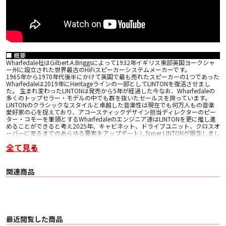
■ 概要
Wharfedale社はGilbert.A.Briggsによって1932年イギリス東部英国ヨークシャ
ー州に設立された世界最古のHiFiスピーカーシステムメーカーです。
1965年から1970年代後半にかけて英国で最も売れたスピーカーの1つであった
Wharfedaleは2019年にHeritageラインの一部としてLINTONを復活させまし
た。 生まれ変わったLINTONは発売から5年が経過した今なお、Wharfedaleの
多くのトップセラー・モデルの中でも群を抜いたセールスを誇っています。
LINTONのクラシックなスタイルと卓越した音楽性は現在でも何万人もの音楽
愛好家の心を捉えており、アコースティックデザイン担当ディレクターのピー
ター・コモーを筆頭とするWharfedaleのエンジニア達はLINTONを更に推し進
めることができると考え2025年、キャビネット、ドライブユニット、クロスオ
ーバーに至るまでのあらゆる要素をアップデートしSuper LINTONが誕生しまし
た。
全て見る
■ 主な特長
Cabinet design
幅及び奥行きはLINTONと同じですがSuperLINTONのキャビネットは40ｍｍ高
関連商品
くなり内部容積を増加。
構造はラテックス・ベースのダンピング接着剤で結合されたファイバーボード
の二重構造によって強化。パネルの共振を可聴域以下に抑えるために調合され
長毛繊維のアコースティックダンピングフォームで満たされ内部空間で起こる
共振を吸収。
Tweeter
特殊なダンピング材で形成された25ｍｍのソフトドームは上位モデルの
最近閲覧した商品
DOVEDALEと同様。