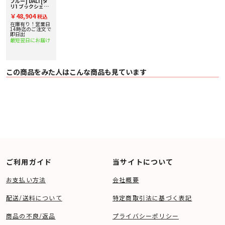
ブルー] DALI [ダ
・ ウォール・ブラケット取り付けネジ×4
リ] ブックシェル
フスピーカー [ペ
・ ラバーフット×8
￥48,904
税込
ア] 下取り査定額
・ フロントグリル×2
20%アップ実施
在庫有り！営業日
・ 保証書
中！
14時迄のご注文で
即日出
〇 消費電力[Watt] -
最短翌日にお届け
〇 備考
・ 推奨アンプ出力 40 - 120 W
・ 入力端子 シングル
・ バスレフ・チューニング周波数 53 Hz
この商品をみた人はこんな商品も見ています
ご利用ガイド
当サイトについて
お支払い方法
会社概要
配送/送料について
特定商取引法に基づく表記
商品の不良/返品
プライバシーポリシー