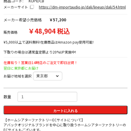
商品コード:
KUPIDCB
https://dm-importaudio.jp/dali/lineup/dali/54.html
メーカーサイト
メーカー希望小売価格
￥57,200
￥48,904 税込
販売価格
¥5,000以上で送料無料!在庫商品はAmazon pay使用可能!
下取りの場合は通常査定額より20%UP実施中!
在庫有り！営業日14時迄のご注文で即日出荷！
翌日に東京都にお届け
お届け地域を選択
数量
カートに入れる
【ホームシアターファクトリーECサイトについて】
アバックオリジナルブランドを中心に取り扱うホームシアターファクトリーの
ECサイトもございます。