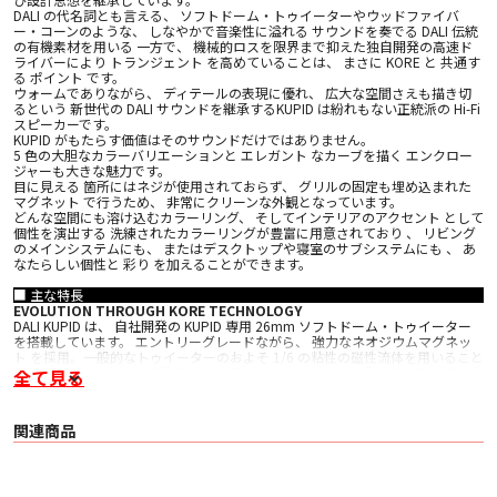
DALI の代名詞とも言える、 ソフトドーム・トゥイーターやウッドファイバ
ー・コーンのような、 しなやかで音楽性に溢れる サウンドを奏でる DALI 伝統
の有機素材を用いる 一方で、 機械的ロスを限界まで抑えた独自開発の高速ド
ライバーにより トランジェント を高めていることは、 まさに KORE と 共通す
る ポイント です。
ウォームでありながら、 ディテールの表現に優れ、 広大な空間さえも描き切
るという 新世代の DALI サウンドを継承するKUPID は紛れもない正統派の Hi-Fi
スピーカーです。
KUPID がもたらす価値はそのサウンドだけではありません。
5 色の大胆なカラーバリエーションと エレガント なカーブを描く エンクロー
ジャーも大きな魅力です。
目に見える 箇所にはネジが使用されておらず、 グリルの固定も埋め込まれた
マグネット で行うため、 非常にクリーンな外観となっています。
どんな空間にも溶け込むカラーリング、 そしてインテリアのアクセント として
個性を演出する 洗練されたカラーリングが豊富に用意されており 、 リビング
のメインシステムにも、 またはデスクトップや寝室のサブシステムにも 、 あ
なたらしい個性と 彩り を加えることができます。
■ 主な特長
EVOLUTION THROUGH KORE TECHNOLOGY
DALI KUPID は、 自社開発の KUPID 専用 26mm ソフトドーム・トゥイーター
を搭載しています。 エントリーグレードながら、 強力なネオジウムマグネッ
ト を採用。一般的なトゥイーターのおよそ 1/6 の粘性の磁性流体を用いること
でボイスコイルおよび振動板がより 速く、より スムーズに動作できるようにな
全て見る
り、 OBERON 1 を凌ぐトランジェント 性能を実現しています。 バス／ミッド
レンジドライバーには 115mm のウッドファイバー・コーンを採用。 コーンの
形状は、 小口径ドライバーに最適なセンターキャップのないスフェリカル（球
関連商品
形） としています。 一般的にスフェリカル・コーンには、 ボイスコイルボビ
ンと コーンの接合部の剛性が不足し、 ピストンモーション時にコーンが変形し
てしまうという 課題がありますが、 KUPID では接合部にアルミカプラーを追
加することで、 ボイスコイルボビンと コーンの接合部の剛性を高め、この課
題を解決しました。