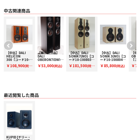
クロスオーバー・ネットワーク には、 高品位なフィルムコンデンサーなど、
クラスを超えたグレードのパーツを採用しています。 高音域の減衰が大きいス
中古関連商品
フェリカル・コーンの恩恵により、 シンプルなネットワーク 構成が可能とな
り 純度の高いサウンドを実現しています。 コンパクトサイズながら エンクロ
ージャーには、 OBERON 1 を超える 板厚の MDF 材を用いており、 圧倒的な高
剛性を実現。背面のバスレフポート には、 専用設計のデュアル・フレア・バ
スレフポート を採用。 ポート の両端をカーブさせることにより、 ポート を出
入りする 空気の乱流やポートノイズを効果的に抑制しながら、空気の流れを最
大化させ、 クリーンで低歪、深みのある 低音を実現しています。
■ 主な仕様
〇 カラー
【中古】DALI
【展示処分品】
【中古】DALI
【中古】DALI
【中古
HELICON
DALI
SONIK7(NO)【コ
SONIK 3(NO)【コ
OBER
・ ブラック・アッシュ
300【コード10-
OBERON7(DW)
ード10-100803】
ード10-100804】
【コー
・ ダーク・ウォルナット
ッ
100811】ブック
【コードW-
フロア型スピーカ
ブックシェルフス
100
￥108,900
￥53,000
￥181,500
￥85,800
￥77
・ キャラメル・ホワイト
(税
(税込)
(税
(税込)
シェルフスピーカ
OBERON7DW】
ー(ペア)
ピーカー(ペア)
型スピ
・ ゴールデン・イエロー
ー(ペア)
フロア型スピーカ
ア)
込)
込)
ー（ペア）
・ チリー・ブルー
〇 周波数特性（±3dB) 再生周波数範囲 63 – 25,000 Hz ±3 dB
〇 感度（2.83V/1m） 83 dB @ 1 m for 2.83 V
〇 公称インピーダンス 4 Ω
〇 推奨アンプ出力 40 - 120 W
最近閲覧した商品
〇 クロスオーバー周波数 2,100 Hz
〇 ツィーター 26 mm ソフトドーム・トゥイーター
〇 ミッドレンジ/ウーハー 130mm ペーパー＆ウッドファイバーコーン・ドラ
イバー
〇 エンクロージャー・タイプ バスレフ型
〇 ターミナル -
〇 外径寸法（スパイク含まず）H*W*D 245 x 150 x 198 mm（グリルを含む）
〇 本体重量[kg] 2.96 kg（グリルを含む）
〇 付属品
・ クイック・セットアップ・ガイド
KUPID [チリー・
・ ウォール・ブラケット×2