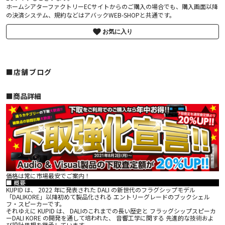
ホームシアターファクトリーECサイトからのご購入の場合でも、購入画面以降
の決済システム、規約などはアバックWEB-SHOPと共通です。
お気に入り
■店舗ブログ
■︎商品詳細
価格は常に市場最安でご案内！
■ 概要
KUPID は、 2022 年に発表された DALI の新世代のフラグシップモデル
「DALIKORE」以降初めて製品化される エントリーグレードのブックシェル
フ・スピーカーです。
それゆえに KUPID は、 DALIのこれまでの長い歴史と フラッグシップスピーカ
ーDALI KORE の開発を通して培われた、 音響工学に関する 先進的な技術およ
び設計思想を継承しています。