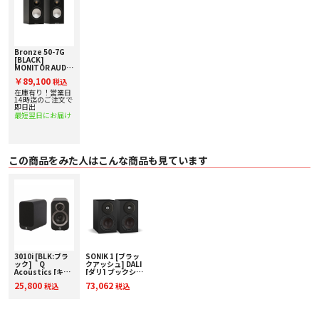
Bronze 50-7G
[BLACK]
MONITOR AUDIO
[モニターオーディ
￥89,100
税込
オ] ブックシェル
フスピーカー [ペ
在庫有り！営業日
ア] 下取り査定額
14時迄のご注文で
20%アップ実施
即日出
中！
最短翌日にお届け
この商品をみた人はこんな商品も見ています
3010i [BLK:ブラ
SONIK 1 [ブラッ
ック] Q
クアッシュ] DALI
Acoustics [キュ
[ダリ] ブックシェ
ーアコースティッ
ルフスピーカー
25,800
73,062
税込
税込
クス] 1ペア ブッ
[ペア] 下取り査定
クシェルフスピー
額20%アップ実施
カー
中！