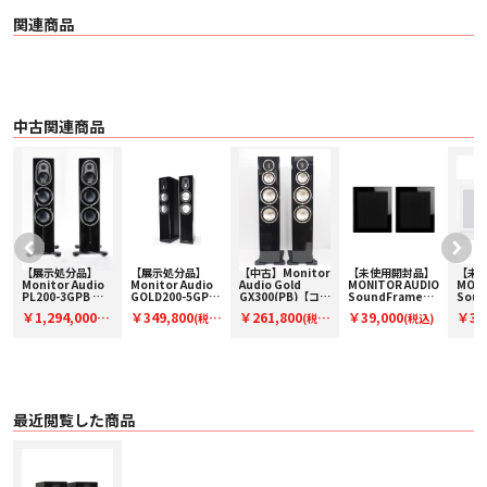
〇 ポートチューニング周波数 47 Hz
関連商品
〇 クロスオーバー周波数 LF/HF: 3000 Hz
〇 ユニット
・ 1 x152.4mm C-CAM
・ Bass Mid ドライバー
・ 1 x 25mm C-CAM
・ Gold Dome ツイーター
〇 サイズ H335 x W185 x D328 mm
中古関連商品
〇 重量 6.4 kg
〇 仕上げ Walnut, Black , White
※ HPの写真は実物とは多少異なる場合がありますので、お求めの際は店頭で
お確かめください。
※ 外観、仕様、価格などは予告なく変更する場合がございます。
【展示処分品】
【展示処分品】
【中古】Monitor
【未使用開封品】
【未
Monitor Audio
Monitor Audio
Audio Gold
MONITOR AUDIO
MONI
PL200-3GPB ペ
GOLD200-5GPB
GX300(PB)【コー
SoundFrame3
Soun
ー
ア【コードF-
【コード F-
ド01-14558】フ
ブラック(ペア販
ホワイ
￥1,294,000
￥349,800
￥261,800
￥39,000
￥39
(税
(税
(税
(税込)
PL200-3GPB】メ
GOLD200-
ロア型スピーカー
売)【コード91-
【コー
ーカー保証付き
5GPB】モニター
(ペア)
100101】壁掛オ
100
込)
込)
込)
オーディオのスピ
ンウォールスピー
ンウ
ーカー
カー
カー
最近閲覧した商品