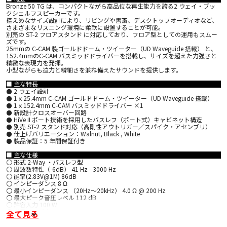
Bronze 50 7G は、コンパクトながら高品位な再生能力を誇る2 ウェイ・ブッ
クシェルフスピーカーです。
控えめなサイズ設計により、リビングや書斎、デスクトップオーディオなど、
さまざまなリスニング環境に柔軟に設置することが可能。
別売の ST-2 フロアスタンド に対応しており、フロア型としての運用もスムー
ズです。
25mmの C-CAM 製ゴールドドーム・ツイーター（UD Waveguide 搭載） と、
152.4mmのC-CAM バスミッドドライバーを搭載し、サイズを超えた力強さと
精緻な表現力を発揮。
小型ながらも迫力と精細さを兼ね備えたサウンドを提供します。
■ 主な特長
⚫ 2 ウェイ設計
⚫ 1ｘ25.4mm C-CAM ゴールドドーム・ツイーター（UD Waveguide 搭載）
⚫ 1ｘ152.4mm C-CAM バスミッドドライバー ×1
⚫ 新設計クロスオーバー回路
⚫ HiVe II ポート技術を採用したバスレフ（ポート式）キャビネット構造
⚫ 別売 ST-2 スタンド対応（高剛性アウトリガー／スパイク・アセンブリ）
⚫ 仕上げバリエーション：Walnut, Black , White
⚫ 製品保証：5 年間保証付き
■ 主な仕様
〇 形式 2-Way ・バスレフ型
〇 周波数特性（-6dB） 41 Hz - 3000 Hz
〇 能率(2.83V@1M) 86dB
〇 インピーダンス 8 Ω
〇 最小インピーダンス （20Hz〜20kHz） 4.0 Ω @ 200 Hz
〇 最大ピーク音圧レベル 112 dB
〇 許容入力 100 W
〇 推奨アンプ出力
全て見る
・ 50 - 200 W into 4 Ω
・ 30 - 100 W into 8 Ω