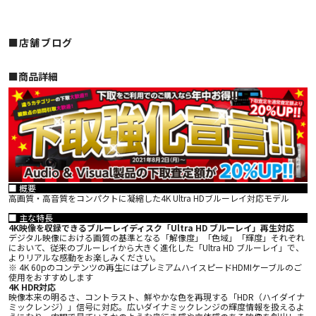
■店舗ブログ
■︎商品詳細
■ 概要
高画質・高音質をコンパクトに凝縮した4K Ultra HDブルーレイ対応モデル
■ 主な特長
4K映像を収録できるブルーレイディスク「Ultra HD ブルーレイ」再生対応
デジタル映像における画質の基準となる「解像度」「色域」「輝度」それぞれ
において、従来のブルーレイから大きく進化した「Ultra HD ブルーレイ」で、
よりリアルな感動をお楽しみください。
※ 4K 60pのコンテンツの再生にはプレミアムハイスピードHDMIケーブルのご
使用をおすすめします
4K HDR対応
映像本来の明るさ、コントラスト、鮮やかな色を再現する「HDR（ハイダイナ
ミックレンジ）」信号に対応。広いダイナミックレンジの輝度情報を扱えるよ