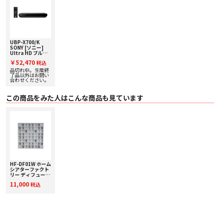
・ 2D>3D変換 -
・ スロー再生 （前/後) ●1
・ コマ送り（前/後) ●2
・ リピート再生 ●
〇 音質機能
・ デジタル ミュージック エンハンサー ●
・ DSEE HX -
UBP-X700/K
SONY [ソニー]
・ ドルビーTrue HDデコード ●(7.1ch)
Ultra HD ブルー
・ DTS-HDマスター・オーディオデコード ●DTS-HD Master Audio デコード
レイ/DVDプレーヤ
￥52,470
（7.1ch）
税込
ー 下取り査定額
・ HDMI
20%アップ実施
品切れ中。生産終
中！
了品以外はお問い
- DTS-HDマスター・オーディオビットストリームアウト ●
合わせください。
- ドルビーTrue HDビットストリームアウト ●
・ 同軸
- DTSビットストリームアウト ●
この商品をみた人はこんな商品も見ています
- ドルビーデジタルビットストリームアウト ●
〇 音質仕様
・ オーディオD/Aコンバーター -
〇 便利機能
・ Video & TV SideView -
・ ブラビアリンク3 ●
・ 高速起動モード4 ●約1秒
・ スクリーンミラーリング - ※ スクリーンミラーリング機能に誤りがあっ
たため、訂正しました 誤："●"（対応） / 正："-"（非対応） 2025年3月12
HF-DF01W ホーム
日
シアターファクト
・ 自動電源オフ ●
リー ディフューザ
〇 ネットワーク機能5
ーW（調音パネ
11,000
税込
ル）
・ インターネットワイヤレス対応
- 無線LAN内蔵 -
- USB無線LANアダプター対応 -
・ DLNA -
・ ソニールームリンク対応 ●