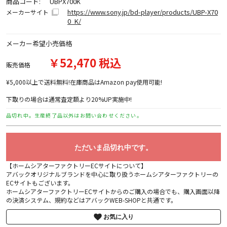
商品コード:
UBPX700K
https://www.sony.jp/bd-player/products/UBP-X70
メーカーサイト
0_K/
メーカー希望小売価格
￥52,470 税込
販売価格
¥5,000以上で送料無料!在庫商品はAmazon pay使用可能!
下取りの場合は通常査定額より20%UP実施中!
品切れ中。生産終了品以外はお問い合わせください。
ただいま品切れ中です。
【ホームシアターファクトリーECサイトについて】
アバックオリジナルブランドを中心に取り扱うホームシアターファクトリーの
ECサイトもございます。
ホームシアターファクトリーECサイトからのご購入の場合でも、購入画面以降
の決済システム、規約などはアバックWEB-SHOPと共通です。
お気に入り