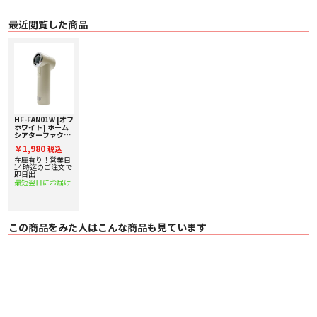
でも充電切れを気にせず安心して使えます。
（※残量は中央の液晶画面に表示されます）
【Type-C急速充電対応】
最近閲覧した商品
最新のType-Cポートを採用し、わずか約3時間でフル充電が可能。忙しい毎日
でもすぐに使えます。
■ 仕様
〇 本体カラー オフホワイト
〇 本体寸法 W34×H112×D45（ｍｍ）
〇 質量 92g
〇 電源 バッテリー式（容量2000mAh）※最長7.5時間連続使用可能
〇 充電方式 USB（TypeC）（約3時間でフル充電可能）
〇 付属品 ストラップ（10cm）／充電用USBケーブル／取扱説明書
HF-FAN01W [オフ
ホワイト] ホーム
シアターファクト
リー 超小型ハンデ
￥1,980
税込
ィファン
在庫有り！営業日
14時迄のご注文で
即日出
最短翌日にお届け
この商品をみた人はこんな商品も見ています