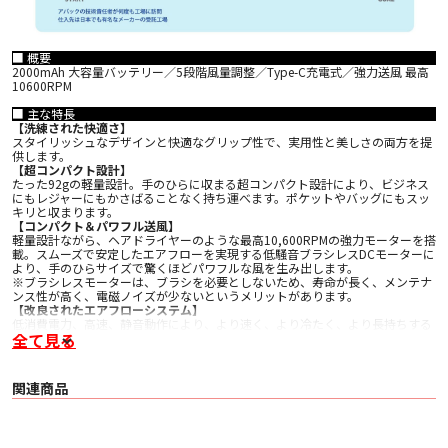
■ 概要
2000mAh 大容量バッテリー／5段階風量調整／Type-C充電式／強力送風 最高
10600RPM
■ 主な特長
【洗練された快適さ】
スタイリッシュなデザインと快適なグリップ性で、実用性と美しさの両方を提
供します。
【超コンパクト設計】
たった92gの軽量設計。手のひらに収まる超コンパクト設計により、ビジネス
にもレジャーにもかさばることなく持ち運べます。ポケットやバッグにもスッ
キリと収まります。
【コンパクト＆パワフル送風】
軽量設計ながら、ヘアドライヤーのような最高10,600RPMの強力モーターを搭
載。スムーズで安定したエアフローを実現する低騒音ブラシレスDCモーターに
より、手のひらサイズで驚くほどパワフルな風を生み出します。
※ブラシレスモーターは、ブラシを必要としないため、寿命が長く、メンテナ
ンス性が高く、電磁ノイズが少ないというメリットがあります。
【改良されたエアフローシステム】
低消費電力、高速、静音動作により、より速く、より冷たく、より長持ちする
全て見る
冷却を実現します。
【5段階風量切替機能】
シーンに応じて5段階の風量をワンタッチで切り替え可能。心地よい微風から
強力なターボ風まで自在に調整できます。
関連商品
※切り替えの際は中央の液晶画面に風量が表示されます（平常時はバッテリー
の残量が表示されます）
【2000mAhバッテリー内蔵・長時間使用】
大容量バッテリーを内蔵し、最長約7.5時間連続使用が可能。外出先やレジャー