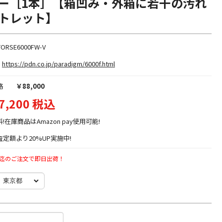
ー［1本］【箱凹み・外箱に若干の汚れ
トレット】
TORSE6000FW-V
https://pdn.co.jp/paradigm/6000f.html
格
￥88,000
7,200 税込
料!在庫商品はAmazon pay使用可能!
定額より20%UP実施中!
時迄のご注文で即日出荷！