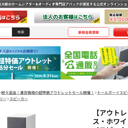
最大級のホームシアター&オーディオ専門店
アバックが運営する公式オンラインショ
新規会員登録
続々追加！激安価格の超特価アウトレットセール開催！
トールボーイスピ
＞
＞
リー
スピーカー
＞
【アウトレット
ス・ホワイト