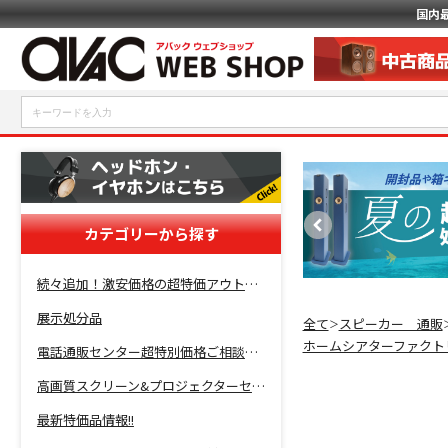
国内
カテゴリーから探す
続々追加！激安価格の超特価アウトレットセール開催！
展示処分品
全て
スピーカー 通販
＞
ホームシアターファクト
電話通販センター超特別価格ご相談コーナー！
高画質スクリーン&プロジェクターセット超特価！
最新特価品情報!!