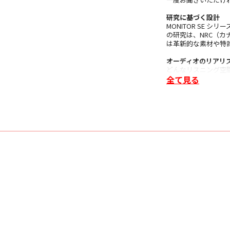
研究に基づく設計
MONITOR SE
の研究は、NRC（
は革新的な素材や特
オーディオのリアリ
どんなリスニング空
全て見る
息を呑むような効果
ツイーター
X-PAL™ピュア・
ッド・フェイズ・ア
洗練された位相プラ
ウンドに色をつける
見た目にも美しく機
ら性能を向上させま
米国特許：10,003,869
ベース／ミッドレン
高性能ミネラル充填
ウンロール・エッジ
エンクロージャー
美しいMONITOR
ット感と仕上げで、