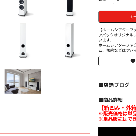
カ
【ホームシアターフ
アバックオリジナル
います。
ホームシアターファ
ム、規約などはアバッ
■店舗ブログ
■︎商品詳細
【箱凹み・外
※販売価格は単品
※単品販売はで