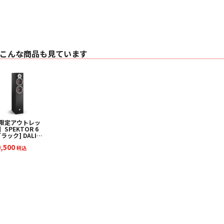
またはマット・ブラ
■ 仕様
○ 構成 3ウェイ・バ
○ クロスオーバー周波数 3
○ ツィーター PPA™付
こんな商品も見ています
○ ミッドレンジ 14
○ ミッド・バス -
○ ウーファー 3 x 
○ 最低周波数（DIN) 
○ 周波数特性（軸上±3d
○ 周波数特性（30°±3d
○ 感度 93 dB
○ 推奨アンプ出力 15-
限定アウトレッ
○ 最大入力 100W
】SPEKTOR 6
○ インピーダンス 8 
ブラック] DALI
ダリ] トールボー
○ 外径寸法（H×W×D）c
9,500
スピーカー [1
税込
○ 質量（kg） 19.9
] 下取り査定額
○ カラー マッド・
0%アップ実施
！