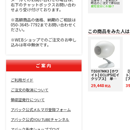
時迄のご注文で即日出
ーイスピーカー
右下のチャットボックスお問い合わ
最短翌日にお届け
［1本］【箱凹
せより受け付けております。
み・外箱に若干の
汚れ⇒限定アウト
レット】
※高額商品の価格、納期のご相談は
050-3645-7792までお問い合わせく
ださい。
この商品をみた人は
※WEBショップでのご注文のお申し
込みは年中無休です。
ご案内
TD307MK3 [ホワ
【
イト] ECLIPSE[イ
ト
クリプス] 単品
[
ご利用ガイド
スピーカー
[
29,448
3
税込
イ
ご注文の取消について
台
2
中
領収証発行について
アバック公式メルマガ登録フォーム
アバック公式YOU TUBEチャンネル
アバック各店ショップブログ