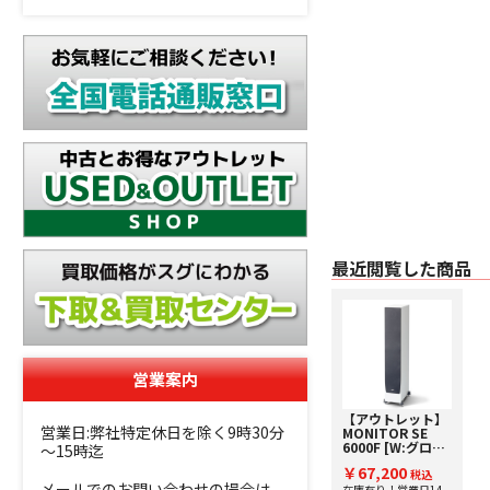
最近閲覧した商品
営業案内
【アウトレット】
営業日:弊社特定休日を除く9時30分
MONITOR SE
6000F [W:グロ
～15時迄
ス・ホワイト]
￥67,200
Paradigm [パラ
税込
メールでのお問い合わせの場合は、
ダイム] トールボ
在庫有り！営業日14