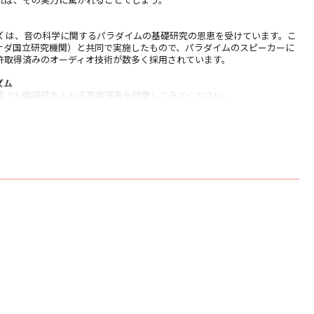
 シリーズ は、音の科学に関するパラダイムの基礎研究の恩恵を受けています。こ
カナダ国立研究機関）と共同で実施したもので、パラダイムのスピーカーに
許取得済みのオーディオ技術が数多く採用されています。
ズム
間でも臨場感あふれる音楽演奏を想像してみてください。
とリアルなイメージのディテールが映画に命を吹き込みます。
アルミニウム・ドーム・トゥイーターには、特許取得済みの†パーフォレイテ
ライニング（PPA™）レンズが搭載されています。この独自のデザインは、
グとして機能し、広範囲の位相のずれた周波数をブロックすることで、サ
ことなく出力を向上させ、滑らかにします。
能的な当社独自のPPAレンズ技術は、トゥイーターを損傷から保護しなが
す。
.
ジ
ポリプロピレンコーンと凹型ダストキャップは軽量で剛性があります。ダ
は、すっきりとした目立たない外観を実現しています。
 SEのスピーカーキャビネットは、ヨーロピアンスタイルを彷彿とさせるフィ
今日の最もスタイリッシュな装飾を引き立てます。ハイグロス・ホワイト