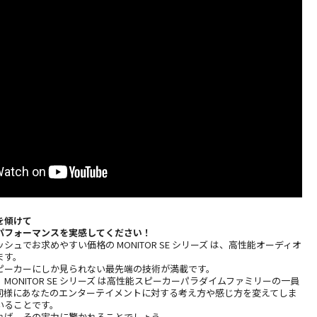
を傾けて
パフォーマンスを実感してください！
ュでお求めやすい価格の MONITOR SE シリーズ は、高性能オーディオ
ます。
ピーカーにしか見られない最先端の技術が満載です。
MONITOR SE シリーズ は高性能スピーカーパラダイムファミリーの一員
同様にあなたのエンターテイメントに対する考え方や感じ方を変えてしま
いることです。
れば、その実力に驚かれることでしょう。