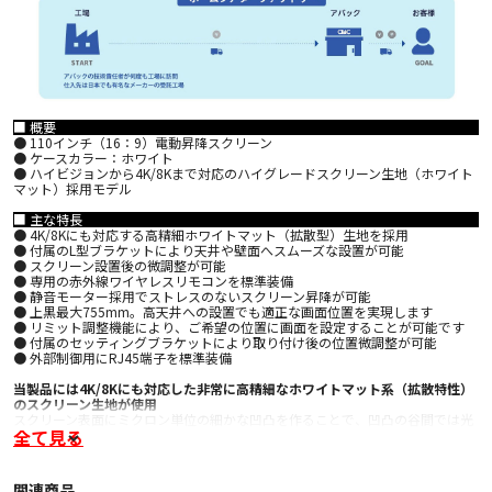
■ 概要
● 110インチ（16：9）電動昇降スクリーン
● ケースカラー：ホワイト
● ハイビジョンから4K/8Kまで対応のハイグレードスクリーン生地（ホワイト
マット）採用モデル
■ 主な特長
● 4K/8Kにも対応する高精細ホワイトマット（拡散型）生地を採用
● 付属のL型ブラケットにより天井や壁面へスムーズな設置が可能
● スクリーン設置後の微調整が可能
● 専用の赤外線ワイヤレスリモコンを標準装備
● 静音モーター採用でストレスのないスクリーン昇降が可能
● 上黒最大755mm。高天井への設置でも適正な画面位置を実現します
● リミット調整機能により、ご希望の位置に画面を設定することが可能です
● 付属のセッティングブラケットにより取り付け後の位置微調整が可能
● 外部制御用にRJ45端子を標準装備
当製品には4K/8Kにも対応した非常に高精細なホワイトマット系（拡散特性）
のスクリーン生地が使用
スクリーン表面にミクロン単位の細かな凹凸を作ることで、凹凸の谷間では光
全て見る
を吸収して凹凸の山では光を反射させるという効果を持たせています。これに
より、暗部の再現性を高めながらハイライトをキープすることができ、全体的
なコントラスト感を高めることに成功。ホワイトマットならではの忠実で高い
色再現性に加え、白ピークの高さと、自然で深みのある暗部再現を実現してい
関連商品