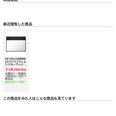
ます。
また、極細の平織り繊維（グラスファイバー）構造を採用することで、強度や
平面性をしなやかに保ったまま、スクリーン表面の凹凸露出を消し去り、
4K/8Kの高解像映像を投影してもモワレの発生しない非常にフラットな膜面を
実現しています。
スクリーンケースはアルミ製1ピース構造のモノリシックデザインを採用
シンプルでモダンな外観に加え、ボディ剛性を高めることでスクリーン幕面の
最近閲覧した商品
平面性を高める役目も兼ね備えた構造になっています。
（ケースカラーは「ホワイト」と「ブラック」の2色展開となります）
L型ブラケット付属
付属のL型ブラケットを使用することで天井や壁面へスムーズな設置が可能と
なる他、設置後の微調整も容易に行える為、より希望する位置に投影画面を配
置することが可能です。
（※壁や天井への設置については専門業者にご依頼ください）
本体の上部黒マスク（上黒）として880ｍｍが標準装備
その為、標準的な天井高（2500mm程度）のお部屋であれば、床面から
250mm～1100mmの間で任意に（約35ｍｍ刻み）スクリーン下限の高さを設
HF-HG110WMW
[ホワイト] ホーム
定できます。
シアターファクト
また、天井高3000ｍｍといった高天井のお部屋であっても、床面から750mm
リー 電動スクリー
￥245,000
程度の位置までスクリーンを下すことができ、様々なシチュエーションで最適
税込
ンHG/W（110イ
ンチ）
な投影面の高さを確保する事が可能です。
在庫有り！営業日
14時迄のご注文で
即日出
■ 主な仕様
最短翌日にお届け
〇 生地 高精細ホワイトマット
〇 スクリーンゲイン ピークゲイン0.85±5％
〇 サイズ ／ アスペクト比 110インチ／16：9
〇 ケース外形寸法 W2,694×H95×D95（ｍｍ）
この商品をみた人はこんな商品も見ています
〇 イメージエリア（投影面）寸法 W2,435×H1,370（ｍｍ）
〇 上黒マスク寸法（高さ） 755ｍｍ
〇 左右黒マスク寸法（幅） 各50ｍｍ
〇 下黒マスク寸法（高さ） 25ｍｍ
〇 質量 14㎏