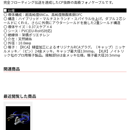
完全フローティング伝送を達成したCP抜群の高級フォノケーブルです。
■ 仕様
〇 導体構成：超高純度6NCu、高純度無酸素銅OFC
〇 構造：ハイブリッド・マルチストランド・スパイラル仕上げ。ダブル２芯シ
ールドにくわえ、さらに外側にアウターシールドを施した2重シールド構造
〇 導体サイズ：0.37スケア×4
〇 シース：PVC(EU-RoHS対応)
〇 絶縁体：架橋ポリエチレン
〇 介在：天然綿糸
〇 外径：10.0㎜φ
〇 端子：【RCA】精密加工によるオリジナルRCAプラグ。（キャップ）ニッケ
ルメッキ╱（ピン）24金メッキ。キャップ最大径13mmφ。【XLR】ノイトリ
ック社のプロ用端子製品。接触部分は金メッキ仕様。端子最大径20.5mmφ
関連商品
最近閲覧した商品