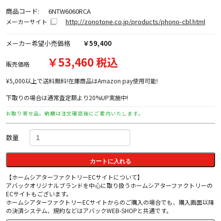
商品コード:
6NTW6060RCA
http://zonotone.co.jp/products/phono-cbl.html
メーカーサイト
メーカー希望小売価格
￥59,400
￥53,460 税込
販売価格
¥5,000以上で送料無料!在庫商品はAmazon pay使用可能!
下取りの場合は通常査定額より20%UP実施中!
お取り寄せ品。納期は注文確認後にご案内いたします。
数量
カートに入れる
【ホームシアターファクトリーECサイトについて】
アバックオリジナルブランドを中心に取り扱うホームシアターファクトリーの
ECサイトもございます。
ホームシアターファクトリーECサイトからのご購入の場合でも、購入画面以降
の決済システム、規約などはアバックWEB-SHOPと共通です。