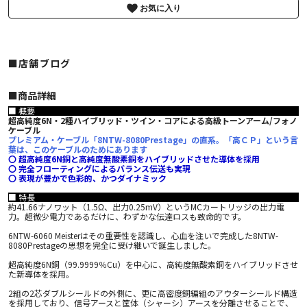
お気に入り
■店舗ブログ
■︎商品詳細
■ 概要
超高純度6N・2種ハイブリッド・ツイン・コアによる高級トーンアーム/フォノ
ケーブル
プレミアム・ケーブル「8NTW-8080Prestage」の直系。「高ＣＰ」という言
葉は、このケーブルのためにあります
〇 超高純度6N銅と高純度無酸素銅をハイブリッドさせた導体を採用
〇 完全フローティングによるバランス伝送も実現
〇 表現が豊かで色彩的、かつダイナミック
■ 特長
約41.66ナノワット（1.5Ω、出力0.25mV）というMCカートリッジの出力電
力。超微少電力であるだけに、わずかな伝達ロスも致命的です。
6NTW-6060 Meisterはその重要性を認識し、心血を注いで完成した8NTW-
8080Prestageの思想を完全に受け継いで誕生しました。
超高純度6N銅（99.9999％Cu）を中心に、高純度無酸素銅をハイブリッドさせ
た新導体を採用。
2組の2芯ダブルシールドの外側に、更に高密度銅編組のアウターシールド構造
を採用しており、信号アースと筐体（シャーシ）アースを分離させることで、