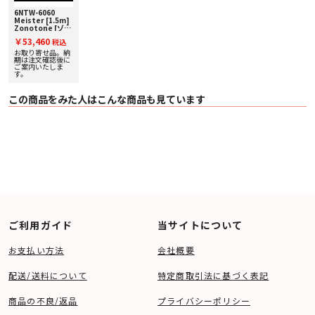
6NTW-6060
Meister [1.5m]
Zonotone [ゾノ
トーン] フォノケ
￥53,460
税込
ーブル [RCA -
RCA]
お取り寄せ品。納
期は注文確認後に
ご案内いたしま
す。
この商品をみた人はこんな商品も見ています
ご利用ガイド
当サイトについて
お支払い方法
会社概要
配送/送料について
特定商取引法に基づく表記
商品の不良/返品
プライバシーポリシー