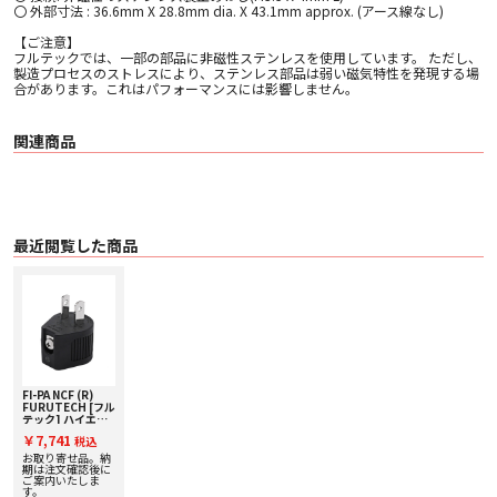
〇 外部寸法 : 36.6mm X 28.8mm dia. X 43.1mm approx. (アース線なし)
【ご注意】
フルテックでは、一部の部品に非磁性ステンレスを使用しています。 ただし、
製造プロセスのストレスにより、ステンレス部品は弱い磁気特性を発現する場
合があります。これはパフォーマンスには影響しません。
関連商品
最近閲覧した商品
FI-PA NCF (R)
FURUTECH [フル
テック] ハイエン
ド オーディオグレ
￥7,741
税込
ード 3P-2P 変換
AC アダプタ [1個]
お取り寄せ品。納
期は注文確認後に
ご案内いたしま
す。