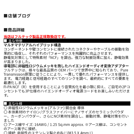
■店舗ブログ
■︎商品詳細
当店はフルテック製品正規取扱店です。
■ 主な特徴
マルチマテリアルハイブリッド構造
コンポーネントや壁コンセントに接続されたコネクターやケーブルの振動を効
果的に吸収し、それぞれのパフォーマンスを飛躍的に向上させます。
静電気対策として特殊素材「NCF」を調合。強力な制振効果に加え、静電効果
が高まりました。
導電部に非磁性ロジウムメッキを施したハイエンドオーディオ変換アダプター
フルテックは、様々な最高品質の OEM パーツで世界中に知られており、Pure
Transmission原理に従うことにより、一貫して優れたパフォーマンスを提供し
ます。 電力経路と信号経路のすべてのリンクを調べ、最終的にすべての要素を
最適化します。
FI-PA NCF（R）を使用することにより音質劣化を最小限に抑え、ご自宅の2Pコ
ンセントでも3P仕様のハイエンドオーディオ電源コードをお楽しみいただけま
す。
■ 主な仕様
〇 非磁性ロジウムメッキ α (アルファ) 銅合金 導体
〇 本体素材のナイロン/グラスファイバーにナノサイズのセラミックパウダ
ー、カーボンパウダー、さらにNCF素材を調合し、振動対策、静電対策を行い
ました
〇 アース線サイズ: 16AWG / 1.25 Sq.mm approx. ※アース線は、コンセント
のアース端子に接続、
〇 接続: 非磁性のステンレス製止めねじ(M3.5 X 4mm L)