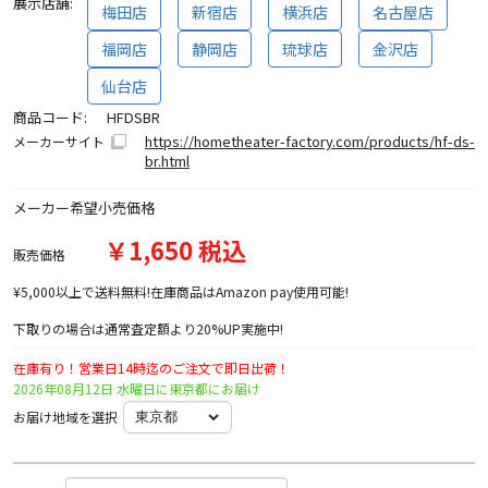
展示店舗:
梅田店
新宿店
横浜店
名古屋店
福岡店
静岡店
琉球店
金沢店
仙台店
商品コード:
HFDSBR
https://hometheater-factory.com/products/hf-ds-
メーカーサイト
br.html
メーカー希望小売価格
￥1,650 税込
販売価格
¥5,000以上で送料無料!在庫商品はAmazon pay使用可能!
下取りの場合は通常査定額より20%UP実施中!
在庫有り！営業日14時迄のご注文で即日出荷！
2026年08月12日 水曜日に東京都にお届け
お届け地域を選択