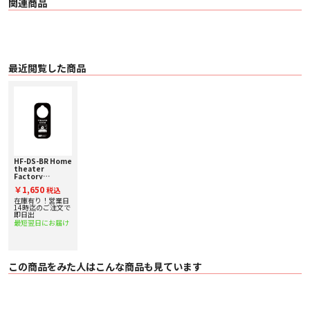
関連商品
最近閲覧した商品
HF-DS-BR Home
theater
Factory
produced by
￥1,650
税込
avac [ホームシア
ターファクトリ
在庫有り！営業日
ー] ドアノブサイ
14時迄のご注文で
ンプレート
即日出
最短翌日にお届け
この商品をみた人はこんな商品も見ています