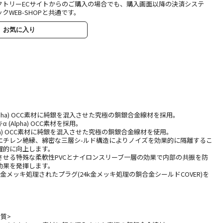
クトリーECサイトからのご購入の場合でも、購入画面以降の決済システ
クWEB-SHOPと共通です。
お気に入り
lpha) OCC素材に純銀を混入させた究極の銅銀合金線材を採用。
Alpha) OCC素材を採用。
pha) OCC素材に純銀を混入させた究極の銅銀合金線材を使用。
エチレン絶縁、綿密な三層シ-ルド構造によりノイズを効果的に隔離するこ
躍的に向上します。
させる特殊な柔軟性PVCとナイロンスリーブ一層の効果で内部の共振を防
効果を発揮します。
k金メッキ処理されたプラグ(24k金メッキ処理の銅合金シールドCOVER)を
材質>