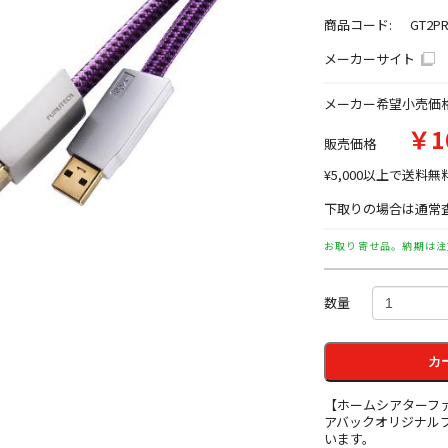
商品コード:
GT2PR
メーカーサイト
メーカー希望小売価
￥1
販売価格
¥5,000以上で送料無
下取りの場合は通常査
お取り寄せ品。納期は注
数量
カ
【ホームシアターフ
アバックオリジナル
います。