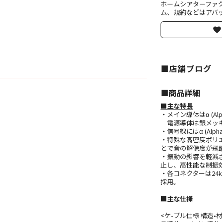
ホームシアターファ
ム、規約などはアバッ
■店舗ブログ
■︎商品詳細
■主な特長
・メイン導体はα (A
電源導体は銀メッキα (
・信号線にはα (Al
・特殊な高密度ポリ
とで音の解像度が飛
・振動の影響を軽減
止し、高性能な制振
・各コネクターは24
採用。
■主な仕様
<ケ-ブル仕様 構造•