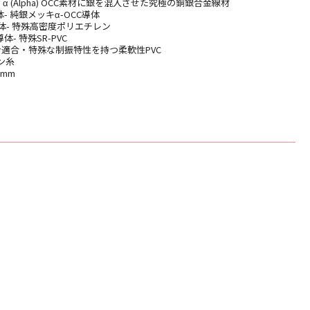
 α (Alpha) OCC素材に銀を混入させた究極の銅銀合金線材
メッキα-OCC導体
体- 特殊高密度ポリエチレン
殊SR-PVC
指令適合・特殊な制振特性を持つ柔軟性PVC
ン糸
0mm