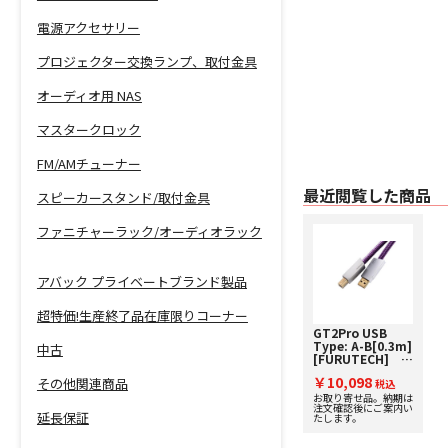
電源アクセサリー
プロジェクター交換ランプ、取付金具
オーディオ用 NAS
マスタークロック
FM/AMチューナー
最近閲覧した商品
スピーカースタンド/取付金具
ファニチャーラック/オーディオラック
アバック プライベートブランド製品
超特価!生産終了品在庫限りコーナー
GT2Pro USB
Type: A-B[0.3m]
中古
[FURUTECH]
USBケーブル
￥10,098
その他関連商品
税込
お取り寄せ品。納期は
注文確認後にご案内い
延長保証
たします。