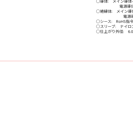
○導体: メイン導体-
電源導体- 純銀
○絶縁体: メイン導
電源導体- 特
○シース: RoHS
○スリーブ: ナイロ
○仕上がり外径: 6.