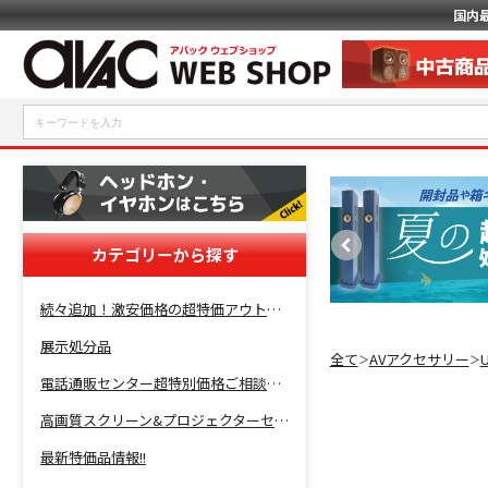
国内
カテゴリーから探す
続々追加！激安価格の超特価アウトレットセール開催！
展示処分品
全て
AVアクセサリー
＞
＞
電話通販センター超特別価格ご相談コーナー！
高画質スクリーン&プロジェクターセット超特価！
最新特価品情報!!