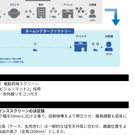
：9）電動昇降スクリーン
イビジョンマット2」採用
用／赤外線リモコン付き
マンススクリーンの決定版
ク幅を50mmに広げる事で、投射映像をより際立たせ、画角調整も容易に
全高（ケース、生地含む）は一般的な住宅天井高に合わせ、画面位置をよ
品の高さ（全高2300mm）としまた。