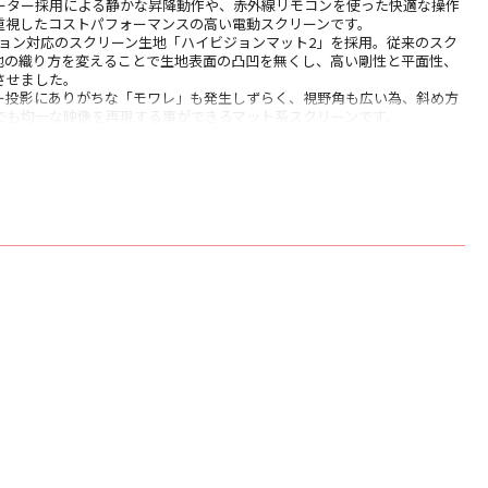
ーター採用による静かな昇降動作や、赤外線リモコンを使った快適な操作
重視したコストパフォーマンスの高い電動スクリーンです。
ジョン対応のスクリーン生地「ハイビジョンマット2」を採用。従来のスク
地の織り方を変えることで生地表面の凸凹を無くし、高い剛性と平面性、
させました。
ー投影にありがちな「モワレ」も発生しずらく、視野角も広い為、斜め方
でも均一な映像を再現する事ができるマット系スクリーンです。
マット2（4K対応）
ン0.95±10％・ハーフゲイン60度以上
ト比 120インチ／16：9
57mm
95mm
57mm
75mm
 630mm
838mm（BOX高さ105mm×奥行94.5mm）
00mm
性能試験番号取得済）
赤外線リモコン／マウントブラケット／L型壁面取付金具
1年間