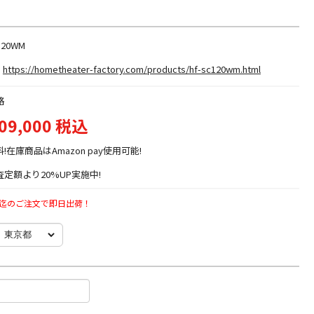
120WM
https://hometheater-factory.com/products/hf-sc120wm.html
格
09,000 税込
料!在庫商品はAmazon pay使用可能!
定額より20%UP実施中!
時迄のご注文で即日出荷！