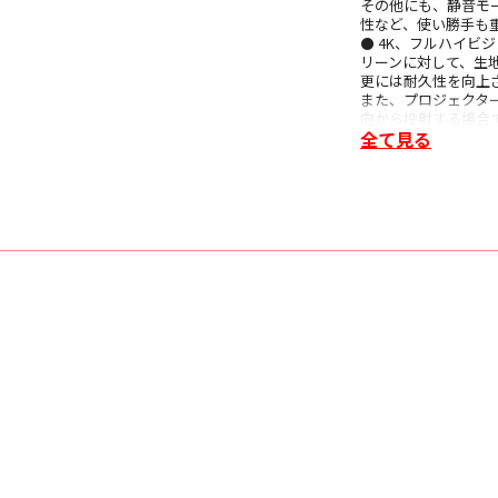
その他にも、静音モ
性など、使い勝手も
⚫ 4K、フルハイビ
リーンに対して、生
更には耐久性を向上
また、プロジェクタ
向から投射する場合
全て見る
■ 主な仕様
〇 生地 ハイビジョン
〇 ゲイン ピークゲイ
〇 サイズ ／ アスペク
〇 映写幅（WW） 2,6
〇 映写高（WH） 1,4
〇 生地幅（SW） 2,7
〇 生地高（SH） 2,1
〇 上黒生地高（UBH）
〇 製品全幅（W） 2,
〇 製品全高（H） 2,3
〇 質量 12.3㎏
〇 防炎 対応（防炎
〇 付属品 カード型
〇 保証期間 購入から