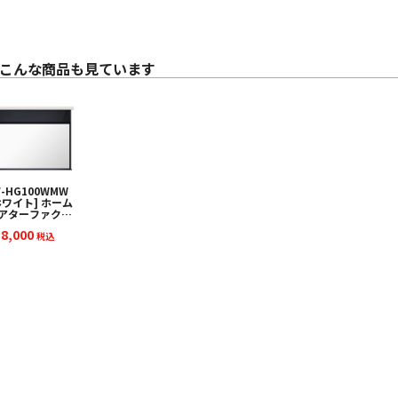
こんな商品も見ています
F-HG100WMW
ホワイト] ホーム
アターファクト
スクリー
38,000
HG/W（100イ
税込
チ）