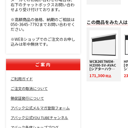
右下のチャットボックスお問い合わ
せより受け付けております。
※高額商品の価格、納期のご相談は
この商品をみた人は
050-3645-7792までお問い合わせく
ださい。
※WEBショップでのご注文のお申し
込みは年中無休です。
WCB2657WEM-
H
ご案内
H2300-SV-AVAC
[
[シアターハウス]
シ
120インチ 16:9 電
リー 電動
171,300
2
動巻き上げスクリ
税込
ン
ご利用ガイド
ーン 【アバックオ
ン
リジナルモデル】
ご注文の取消について
領収証発行について
アバック公式メルマガ登録フォーム
アバック公式YOU TUBEチャンネル
アバック各店ショップブログ