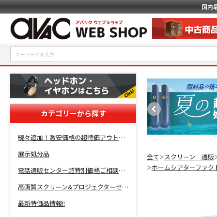
国内
カテゴリーから探す
続々追加！激安価格の超特価アウトレットセール開催！
展示処分品
全て
スクリーン 通販
＞
ホームシアターファク
＞
電話通販センター超特別価格ご相談コーナー！
高画質スクリーン&プロジェクターセット超特価！
最新特価品情報!!