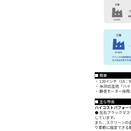
■ 概要
・ 120インチ（16
・ 4K対応生地「ハ
・ 静音モーター採
■ 主な特長
ハイコストパフォー
⚫ 左右ブラックマス
しています。
また、スクリーンの
り柔軟に設定できる製