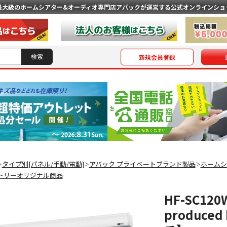
最大級のホームシアター&オーディオ専門店
アバックが運営する公式オンラインショ
新規会員登録
タイプ別[パネル/手動/電動]
アバック プライベートブランド製品
ホームシ
＞
＞
＞
トリーオリジナル商品
HF-SC1
produce