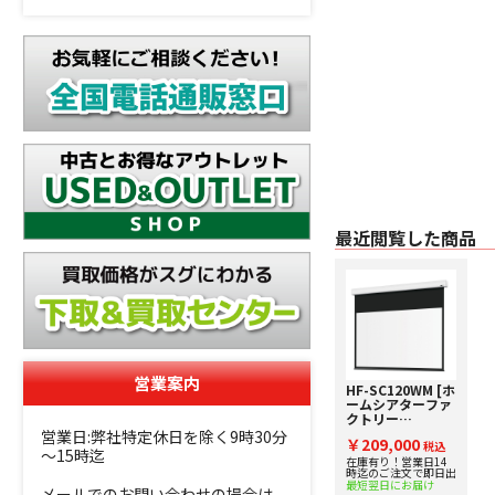
最近閲覧した商品
営業案内
HF-SC120WM [ホ
ームシアターファ
クトリー
produced by
営業日:弊社特定休日を除く9時30分
￥209,000
avac] 電動スクリ
税込
～15時迄
ーン 【120イン
在庫有り！営業日14
時迄のご注文で即日出
チ】
最短翌日にお届け
メールでのお問い合わせの場合は、