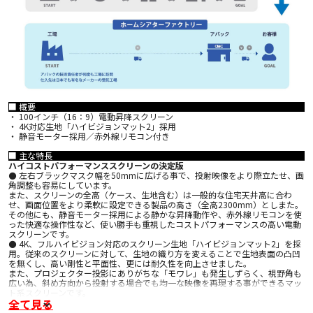
■ 概要
・ 100インチ（16：9）電動昇降スクリーン
・ 4K対応生地「ハイビジョンマット2」採用
・ 静音モーター採用／赤外線リモコン付き
■ 主な特長
ハイコストパフォーマンススクリーンの決定版
⚫ 左右ブラックマスク幅を50mmに広げる事で、投射映像をより際立たせ、画
角調整も容易にしています。
また、スクリーンの全高（ケース、生地含む）は一般的な住宅天井高に合わ
せ、画面位置をより柔軟に設定できる製品の高さ（全高2300mm）としまた。
その他にも、静音モーター採用による静かな昇降動作や、赤外線リモコンを使
った快適な操作性など、使い勝手も重視したコストパフォーマンスの高い電動
スクリーンです。
⚫ 4K、フルハイビジョン対応のスクリーン生地「ハイビジョンマット2」を採
用。従来のスクリーンに対して、生地の織り方を変えることで生地表面の凸凹
を無くし、高い剛性と平面性、更には耐久性を向上させました。
また、プロジェクター投影にありがちな「モワレ」も発生しずらく、視野角も
広い為、斜め方向から投射する場合でも均一な映像を再現する事ができるマッ
ト系スクリーンです。
全て見る
■ 主な仕様