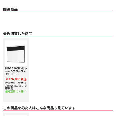
〇 生地 ハイビジョンマット2（4K対応）
〇 ゲイン ピークゲイン0.95±10％・ハーフゲイン60度以上
関連商品
〇 サイズ ／ アスペクト比 100インチ／16：9
〇 映写幅（WW） 2,214mm
〇 映写高（WH） 1,245mm
〇 生地幅（SW） 2,314mm
〇 生地高（SH） 2,175mm
〇 上黒生地高（UBH） 880mm
〇 製品全幅（W） 2,395mm（BOX高さ105mm×奥行94.5mm）
最近閲覧した商品
〇 製品全高（H） 2,300mm
〇 質量 9Kg
〇 防炎 対応（防炎性能試験番号取得済）
〇 付属品 カード型赤外線リモコン／マウントブラケット／L型壁面取付金具
〇 保証期間 購入から1年間
HF-SC100WM [ホ
ームシアターファ
クトリー
produced by
￥176,000
税込
avac] 電動スクリ
ーン 【100イン
在庫有り！営業日
チ】
14時迄のご注文で
即日出
最短翌日にお届け
この商品をみた人はこんな商品も見ています