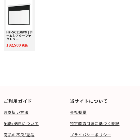
HF-SC110WM [ホ
ームシアターファ
クトリー
produced by
192,500
税込
avac] 電動スクリ
ーン 【110イン
チ】
ご利用ガイド
当サイトについて
お支払い方法
会社概要
配送/送料について
特定商取引法に基づく表記
商品の不良/返品
プライバシーポリシー