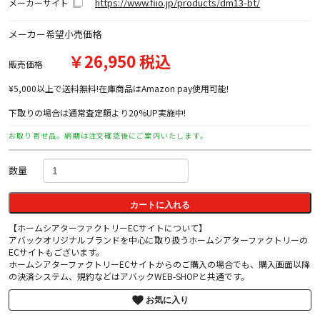
https://www.fiio.jp/products/dm13-bt/
メーカーサイト
メーカー希望小売価格
￥26,950 税込
販売価格
¥5,000以上で送料無料!在庫商品はAmazon pay使用可能!
下取りの場合は通常査定額より20%UP実施中!
お取り寄せ品。納期は注文確認後にご案内いたします。
数量
カートに入れる
【ホームシアターファクトリーECサイトについて】
アバックオリジナルブランドを中心に取り扱うホームシアターファクトリーの
ECサイトもございます。
ホームシアターファクトリーECサイトからのご購入の場合でも、購入画面以降
の決済システム、規約などはアバックWEB-SHOPと共通です。
お気に入り