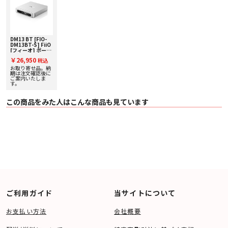
・ S/N比：≧120dB（A特性）
・ チャンネルセパレーション：≧77dB（1kHz@32Ω）
・ 周波数特性：20Hz～20kHz（±2.3dB）
〇 USBポート USB Type-C×2（電源供給用×1、USB録音用/充電用×1）
〇 出力端子 ・ヘッドホン出力：3.5mmステレオミニジャック、4.4mmバラン
ス
DM13 BT [FIO-
DM13BT-S] FiiO
・ ライン出力：3.5mmステレオミニジャック、4.4mmバランス
[フィーオ] ポータ
・ デジタル出力：3.5mm（同軸/光デジタル兼用）
ブルCDプレーヤー
￥26,950
〇 対応コーデック SBC / aptX / aptX Low Latency / aptX HD
税込
下取り査定額20%
〇 バッテリー リチウムイオン電池（3750mAh/3.8V）
アップ実施中！
お取り寄せ品。納
期は注文確認後に
〇 連続再生時間 最大10時間
ご案内いたしま
〇 充電時間 約2.5時間（5V 2A充電器使用時）
す。
〇 電源入力 DC 5V/≧2A
〇 付属品
この商品をみた人はこんな商品も見ています
・ クイックスタートガイド
・ USB Type-A to Type-Cケーブル（充電・データ兼用）
・ 3.5mm to 同軸変換ケーブル
画像はイメージです。仕上げや製品仕様は予告なく変更することがございま
す。
ご利用ガイド
当サイトについて
お支払い方法
会社概要