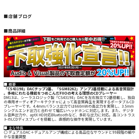
■店舗ブログ
■︎商品詳細
■ 概要
「CS43198」DACチップ2基、「SGM8262」アンプ2基搭載による高音質設計​
。多岐にわたる機能をつめこんだFIIOの考える理想のCDプレーヤー
DM13は、シーラスロジック製「CS43198」DACを左右独立で2基搭載し、独自
の専用オーディオアーキテクチャによって高音質再生を実現するポータブルCD
プレーヤーです。4.4mmバランス出力では660mWの高出力を実現し、3.5mm
シングルエンド出力と合わせて幅広いヘッドホンに対応します。また、デジタ
ル音声出力や、aptX HD対応Bluetoothなど、多彩な出力に対応。高コントラス
トのLCDディスプレイを搭載し、直感的な操作を実現しています。
■ 主な特長
〇 デュアルDAC＋デュアルアンプ構成による高品位なサウンドと99段階の細や
かな音量調整