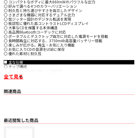
〇 コンパクトなボディに最大660mWのパワフルな出力
〇 好みで選べる4つのカラーバリエーション
〇 耐久性と持ち運びやすさを両立したデザイン
〇 さまざまな機器に対応するデュアル出力
〇 低ジッター設計のデジタル転送を実現
〇 視認性に優れた高コントラストLCDディスプレイ
〇 大事なCDを保護する本体構造
〇 高品質Bluetoothコーデックに対応
〇 ポータブルとデスクトップ両方に対応した電源モードを搭載
〇 長時間再生に対応する、3750mAh高容量バッテリー搭載
〇 楽しみが広がる。再生・お気に入り機能
〇 お気に入りCDの音源をUSBに保存
〇 優れた素材と耐久性
■ 主な仕様
〇 チップ構成
・ メインコントローラー：CS6137
・ オーディオアンプ：SGM8262（2基搭載）
全て見る
・ DAC：CS43198（2基搭載）
〇 ディスプレイ 1.5インチ LCDディスプレイ
〇 対応インピーダンス
関連商品
・ シングルエンド：8～150Ω
・ バランス：8～350Ω
〇 ヘッドホン出力（バランス）
・ 出力：最大660mW（32Ω、THD+N＜1%）
・ THD+N：0.0024%（1kHz/0dB@32Ω）
・ S/N比：≧124dB（A特性）
・ チャンネルセパレーション：≧120dB（1kHz@32Ω）
最近閲覧した商品
・ 周波数特性：20Hz～20kHz（±2.3dB）
〇 ヘッドホン出力（シングルエンド）
・ 出力：180mW（32Ω、THD+N＜1%）
・ THD+N：0.0025%（1kHz/0dB@32Ω）