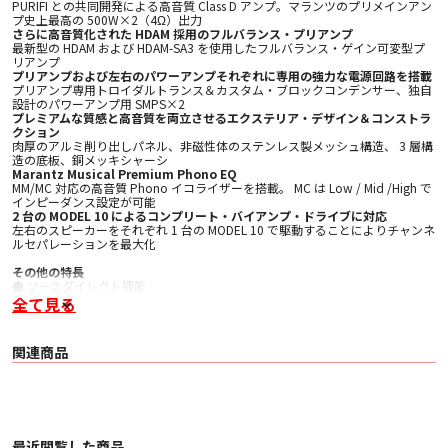
PURIFI との共同開発による高音質 Class D アンプ。マランツのプリメインアン
プ史上最高の 500W×2（4Ω）出力
さらに高音質化された HDAM 採用のフルバランス・プリアンプ
最新型の HDAM および HDAM-SA3 を使用したフルバランス・ゲイン可変型プ
リアンプ
プリアンプおよび左右のパワーアンプそれぞれに専用の強力な電源回路を搭載
プリアンプ専用トロイダルトランス＆カスタム・ブロックコンデンサー、独自
設計のパワーアンプ用 SMPS×2
プレミアムな質感と高音質を両立させるエクステリア・デザイン＆コンストラ
クション
肉厚のアルミ削り出しパネル、非磁性体のステンレス製メッシュ構造、 3 層構
造の底板、銅メッキシャーシ
Marantz Musical Premium Phono EQ
MM/MC 対応の高音質 Phono イコライザーを搭載。 MC は Low / Mid /High で
インピーダンス設定が可能
2 台の MODEL 10 によるコンプリート・バイアンプ・ドライブに対応
左右のスピーカーをそれぞれ 1 台の MODEL 10 で駆動することによりチャンネ
ルセパレーションを最大化
その他の特長
⚫ ソースダイレクト機能
⚫ プリアウト
全て見る
⚫ REC アウト
⚫ パワーアンプダイレクト入力
⚫ トーンコントロール
関連商品
⚫ 左右バランス調整
⚫ フロントパネル・イルミネーション
⚫ 高精細な OLED ディスプレイ
⚫ 出力レベルメーター表示
⚫ ディスプレイの輝度調整機能
⚫ フラッシャーIR 入力
⚫ CD プレーヤーの操作も可能なリモコン
最近閲覧した商品