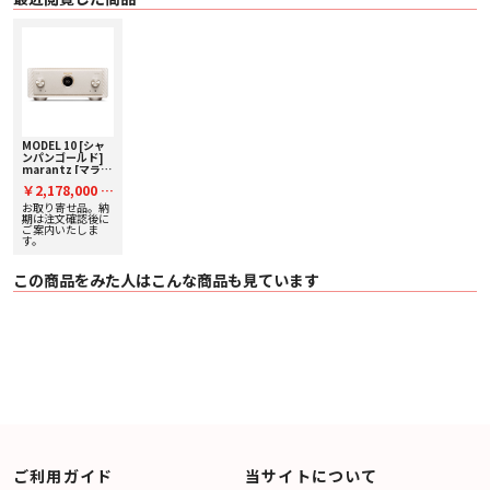
⚫ リモートコントロール入出力（RC-5）
⚫ オートスタンバイ 機能（15 分）
⚫ 着脱式電源コード
■ 主な仕様
オーディオ特性
〇 定格出力：
・ 250 W + 250 W（8 Ω、 20 Hz – 20 kHz、 T.H.D 0.05）
・ 500 W + 500 W（4 Ω、 20 Hz – 20 kHz、 T.H.D 0.05）
〇 歪率（THD+N, CCIF IMD, DFD IMD）： 0.005%（20 Hz – 20 kHz、 2ch 同時
MODEL 10 [シャ
ンパンゴールド]
駆動時、 125W、 8 Ω、 AES 20kHz LPF）
marantz [マラン
〇 周波数特性（CD、 1 W、 8 Ω）：
ツ] プリメインア
￥2,178,000
・ 5 Hz - 60 kHz （+0dB / -3 dB）
税
ンプ 下取り査定額
・ 20 Hz - 20 kHz （+0dB / -0.3 dB）
20%アップ実施
お取り寄せ品。納
込
中！
期は注文確認後に
〇 ダンピングファクター： 500
ご案内いたしま
〇 S/N 比（IHF-A、 8 Ω）：
す。
・ PHONO（MC）： 76 dB（0.5 mV 入力、 1 W 出力）
・ PHONO（MM）： 88 dB（5 mV 入力、 1 W 出力）
この商品をみた人はこんな商品も見ています
・ BALANCED： 122 dB（4 V 入力、定格出力）
・ LINE / RECORDER： 122 dB（2 V 入力、定格出力）
〇 入力感度／入力インピーダンス：
・ PHONO（MC Low）： 400 μ V / 33 Ω
・ PHONO（MC Mid）： 400 μ V / 100 Ω
・ PHONO（MC High）： 400 μ V / 33 Ω
・ PHONO（MM）： 3.6 mV / 39 kΩ
・ BALANCED： 700 mV / 36 kΩ
・ LINE / RECORDER： 350 mV / 47 kΩ
・ POWER AMP BALANCED： 3.16 V / 15 kΩ
・ POWER AMP UNBALANCED： 1.58 V / 47 kΩ
〇 出力電圧／出力インピーダンス：
・ PREOUT BALANCED： 3.17 V / 230 Ω
ご利用ガイド
当サイトについて
・ PREOUT UNBALANCED： 1.58 V / 480 Ω