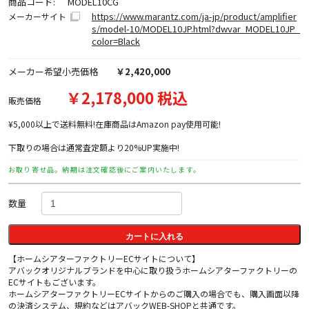
商品コード:
MODEL10CG
https://www.marantz.com/ja-jp/product/amplifier
メーカーサイト
s/model-10/MODEL10JP.html?dwvar_MODEL10JP_
color=Black
メーカー希望小売価格
￥2,420,000
￥2,178,000 税込
販売価格
¥5,000以上で送料無料!在庫商品はAmazon pay使用可能!
下取りの場合は通常査定額より20%UP実施中!
お取り寄せ品。納期は注文確認後にご案内いたします。
数量
カートに入れる
【ホームシアターファクトリーECサイトについて】
アバックオリジナルブランドを中心に取り扱うホームシアターファクトリーの
ECサイトもございます。
ホームシアターファクトリーECサイトからのご購入の場合でも、購入画面以降
の決済システム、規約などはアバックWEB-SHOPと共通です。