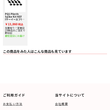
PQ1 Plinth
Spike Kit KEF
[ケーイーエフ]
Q11 Meta / Q7
￥13,860
税込
Meta用 台座スパ
イクキット
在庫有り！営業日
14時迄のご注文で
即日出
最短翌日にお届け
この商品をみた人はこんな商品も見ています
ご利用ガイド
当サイトについて
お支払い方法
会社概要