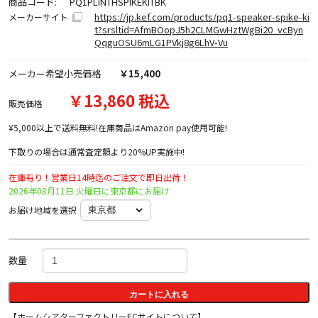
商品コード:
PQ1PLINTHSPIKEKITBK
https://jp.kef.com/products/pq1-speaker-spike-ki
メーカーサイト
t?srsltid=AfmBOopJ5h2CLMGwHztWgBi20_vcByn
QqguOSU6mLG1PVkj8g6LhV-Vu
メーカー希望小売価格
￥15,400
￥13,860 税込
販売価格
¥5,000以上で送料無料!在庫商品はAmazon pay使用可能!
下取りの場合は通常査定額より20%UP実施中!
在庫有り！営業日14時迄のご注文で即日出荷！
2026年08月11日 火曜日に東京都にお届け
お届け地域を選択
数量
カートに入れる
【ホームシアターファクトリーECサイトについて】