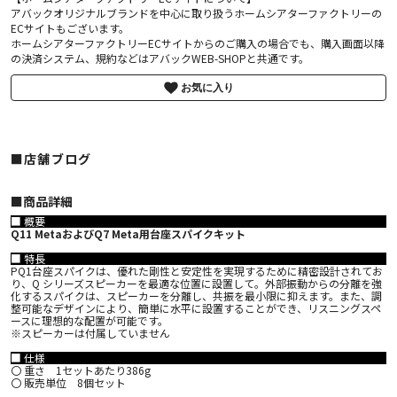
アバックオリジナルブランドを中心に取り扱うホームシアターファクトリーの
ECサイトもございます。
ホームシアターファクトリーECサイトからのご購入の場合でも、購入画面以降
の決済システム、規約などはアバックWEB-SHOPと共通です。
お気に入り
■店舗ブログ
■︎商品詳細
■ 概要
Q11 MetaおよびQ7 Meta用台座スパイクキット
■ 特長
PQ1台座スパイクは、優れた剛性と安定性を実現するために精密設計されてお
り、Q シリーズスピーカーを最適な位置に設置して。外部振動からの分離を強
化するスパイクは、スピーカーを分離し、共振を最小限に抑えます。また、調
整可能なデザインにより、簡単に水平に設置することができ、リスニングスペ
ースに理想的な配置が可能です。
※スピーカーは付属していません
■ 仕様
〇 重さ 1セットあたり386g
〇 販売単位 8個セット