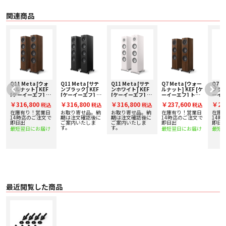
関連商品
Q11 Meta [ウォ
Q11 Meta [サテ
Q11 Meta [サテ
Q7 Meta [ウォー
Q7 M
ケ
ールナット] KEF
ンブラック] KEF
ンホワイト] KEF
ルナット] KEF [ケ
ブラック
[ケーイーエフ] ト
[ケーイーエフ] ト
[ケーイーエフ] ト
ーイーエフ] トー
ーイー
ールボーイスピー
ールボーイスピー
ールボーイスピー
ルボーイスピーカ
ルボ
￥316,800
￥316,800
￥316,800
￥237,600
￥23
込
税込
税込
税込
税込
査
カー [ペア] 下取り
カー [ペア] 下取り
カー [ペア] 下取り
ー [ペア] 下取り査
ー [
実
査定額20%アップ
査定額20%アップ
査定額20%アップ
定額20%アップ実
定額2
在庫有り！営業日
お取り寄せ品。納
お取り寄せ品。納
在庫有り！営業日
在庫
実施中！
実施中！
実施中！
施中！
施中
で
14時迄のご注文で
期は注文確認後に
期は注文確認後に
14時迄のご注文で
14時
即日出
ご案内いたしま
ご案内いたしま
即日出
即日
す。
す。
最短翌日にお届け
最短翌日にお届け
最短
最近閲覧した商品