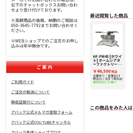
右下のチャットボックスお問い合わ
せより受け付けております。
最近閲覧した商品
※高額商品の価格、納期のご相談は
050-3645-7792までお問い合わせく
ださい。
※WEBショップでのご注文のお申し
込みは年中無休です。
HF-PM45 [ホワイ
ト] ホームシアタ
ーファクトリー プ
ご案内
ロジェクター用天
￥46,500
吊り金具
税込
在庫有り！営業日14
時迄のご注文で即日出
ご利用ガイド
最短翌日にお届け
ご注文の取消について
領収証発行について
この商品をみた人は
アバック公式メルマガ登録フォーム
アバック公式YOU TUBEチャンネル
アバック各店ショップブログ