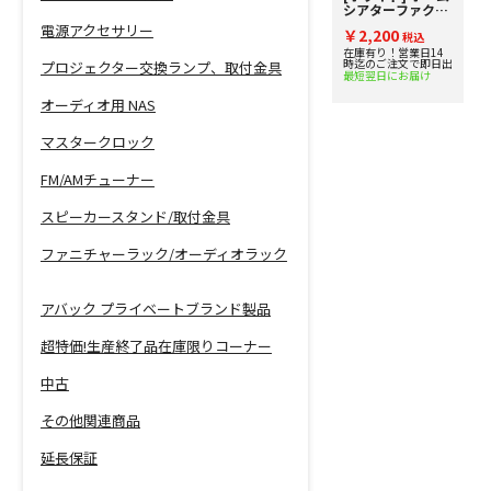
シアターファクト
リー プロジェクタ
電源アクセサリー
￥2,200
ー用天吊り金具カ
税込
バー
在庫有り！営業日14
時迄のご注文で即日出
プロジェクター交換ランプ、取付金具
最短翌日にお届け
オーディオ用 NAS
マスタークロック
FM/AMチューナー
スピーカースタンド/取付金具
ファニチャーラック/オーディオラック
アバック プライベートブランド製品
超特価!生産終了品在庫限りコーナー
中古
その他関連商品
延長保証