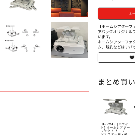
カ
【ホームシアターフ
アバックオリジナル
います。
ホームシアターファ
ム、規約などはアバッ
まとめ買
HF-PM45 [ホワイ
ト] ホームシアター
ファクトリー プロ
ジェクター用天吊