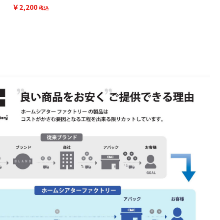
リー プロジェクタ
￥2,200
ー用天吊り金具カ
税込
バー