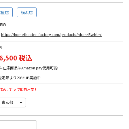
古屋店
横浜店
45W
https://hometheater-factory.com/products/hfpm45w.html
格
6,500 税込
料!在庫商品はAmazon pay使用可能!
定額より20%UP実施中!
時迄のご注文で即日出荷！