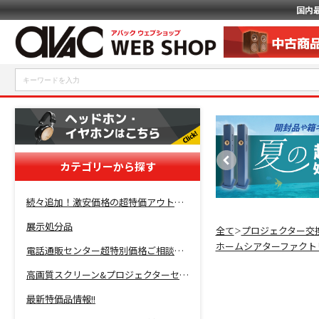
国内
カテゴリーから探す
続々追加！激安価格の超特価アウトレットセール開催！
展示処分品
全て
プロジェクター交
＞
ホームシアターファクト
電話通販センター超特別価格ご相談コーナー！
高画質スクリーン&プロジェクターセット超特価！
最新特価品情報!!