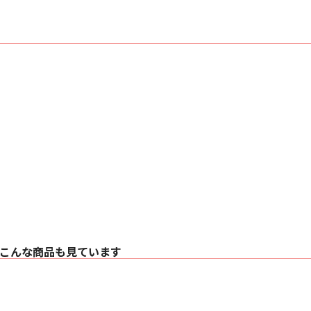
〇 チルト機構付き
〇 垂直／水平／左
〇 大型プロジェクタ
■ 特長
〇 最大45Kgのプ
〇 可動式アームを
ターを取り付けるこ
（※取り付け可能プ
〇 付属の延長ポール
井の高いお部屋での
〇 垂直／水平／左
つけたい場合等でも
大幅な角度変更はで
■ 主な仕様
〇本体寸法（高さ）:1
〇本体重量:5.8Kg
〇 対応プロジェクタ
〇 対応プロジェクター
こんな商品も見ています
わけではありません
〇 付属品:組立用ネ