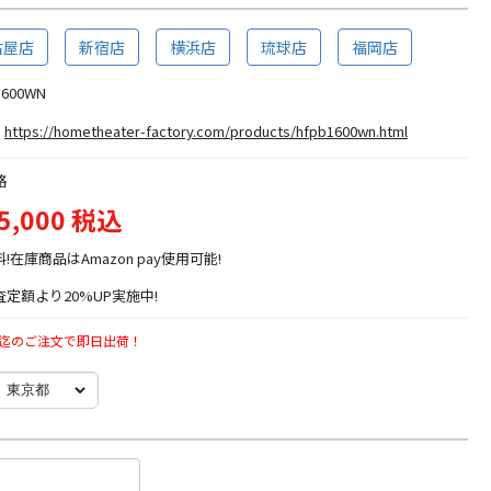
古屋店
新宿店
横浜店
琉球店
福岡店
1600WN
https://hometheater-factory.com/products/hfpb1600wn.html
格
5,000 税込
料!在庫商品はAmazon pay使用可能!
定額より20%UP実施中!
時迄のご注文で即日出荷！