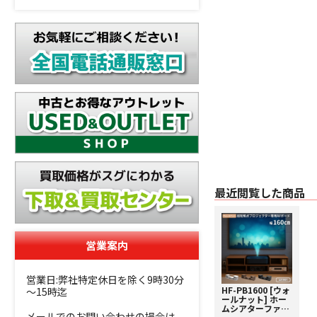
最近閲覧した商品
営業案内
営業日:弊社特定休日を除く9時30分
HF-PB1600 [ウォ
～15時迄
ールナット] ホー
ムシアターファク
メールでのお問い合わせの場合は、