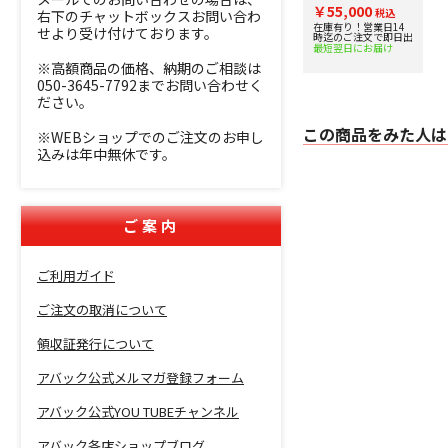
トリー 超短焦点プ
￥55,000
ロジェクター用ラ
税込
右下のチャットボックスお問い合わ
ック
在庫有り！営業日14
せより受け付けております。
時迄のご注文で即日出
最短翌日にお届け
※高額商品の価格、納期のご相談は
050-3645-7792までお問い合わせく
ださい。
この商品をみた人は
※WEBショップでのご注文のお申し
込みは年中無休です。
ご案内
ご利用ガイド
ご注文の取消について
領収証発行について
アバック公式メルマガ登録フォーム
アバック公式YOU TUBEチャンネル
アバック各店ショップブログ