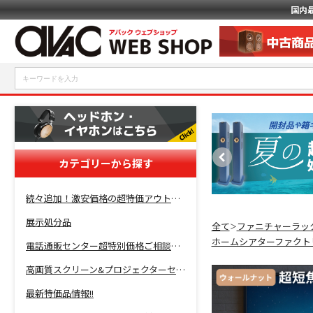
国内
カテゴリーから探す
続々追加！激安価格の超特価アウトレットセール開催！
展示処分品
全て
ファニチャーラッ
＞
ホームシアターファクト
電話通販センター超特別価格ご相談コーナー！
高画質スクリーン&プロジェクターセット超特価！
最新特価品情報!!