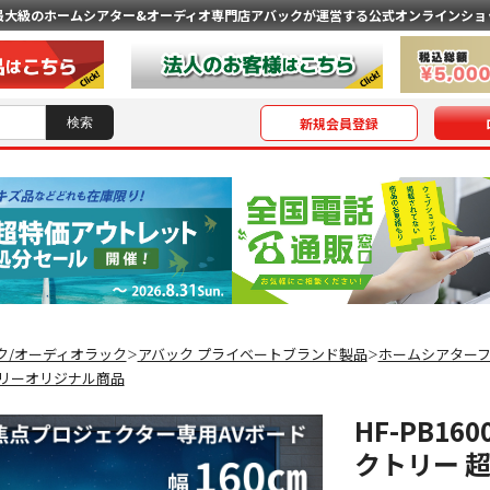
最大級のホームシアター&オーディオ専門店
アバックが運営する公式オンラインショ
新規会員登録
ク/オーディオラック
アバック プライベートブランド製品
ホームシアター
＞
＞
リーオリジナル商品
HF-PB1
クトリー 