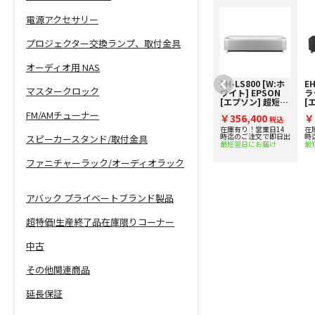
電源アクセサリー
プロジェクター交換ランプ、取付金具
オーディオ用 NAS
HF-PB1600 [ブラ
EH-LS800 [W:ホ
EH
マスタークロック
ック] ホームシア
ワイト] EPSON
ラ
ターファクトリー
[エプソン] 超短焦
[
超短焦点プロジェ
点4Kプロジェクタ
点
FM/AMチューナー
￥55,000
￥356,400
￥
クター用ラック
税込
ー レーザー光源
税込
ー
下取り査定額20%
下
品切れ中。生産終了品
在庫有り！営業日14
在
以外はお問い合わせく
時迄のご注文で即日出
時
スピーカースタンド/取付金具
アップ実施中！
ア
ださい。
最短翌日にお届け
最
ファニチャーラック/オーディオラック
アバック プライベートブランド製品
超特価!生産終了品在庫限りコーナー
中古
その他関連商品
延長保証