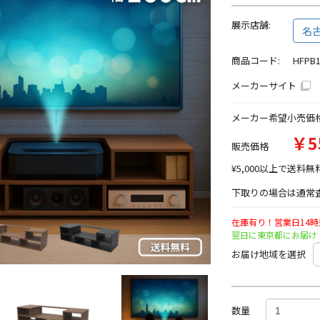
展示店舗:
名
商品コード:
HFPB
メーカーサイト
メーカー希望小売価
￥5
販売価格
¥5,000以上で送料無
下取りの場合は通常査
在庫有り！営業日14
翌日に東京都にお届け
お届け地域を選択
数量