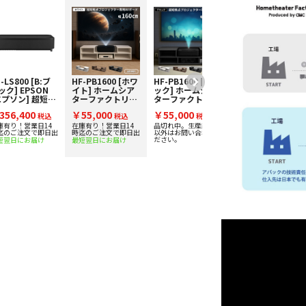
-LS800 [B:ブ
HF-PB1600 [ホワ
HF-PB1600 [ブラ
EH-LS800 [W:ホ
ック] EPSON
イト] ホームシア
ック] ホームシア
ワイト] EPSON
エプソン] 超短焦
ターファクトリー
ターファクトリー
[エプソン] 超短焦
4Kプロジェクタ
超短焦点プロジェ
超短焦点プロジェ
点4Kプロジェクタ
356,400
￥55,000
￥55,000
￥356,400
 レーザー光源
税込
クター用ラック
税込
クター用ラック
税込
ー レーザー光源
税込
取り査定額20%
下取り査定額20%
庫有り！営業日14
在庫有り！営業日14
品切れ中。生産終了品
在庫有り！営業日14
迄のご注文で即日出
時迄のご注文で即日出
以外はお問い合わせく
時迄のご注文で即日出
ップ実施中！
アップ実施中！
ださい。
短翌日にお届け
最短翌日にお届け
最短翌日にお届け