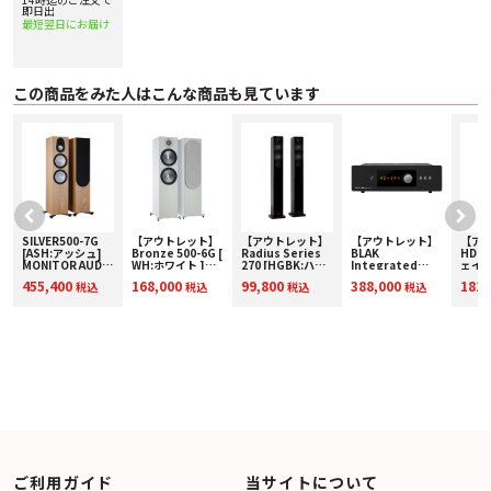
⇒限定アウトレッ
即日出
ト】
最短翌日にお届け
この商品をみた人はこんな商品も見ています
SILVER500-7G
【アウトレット】
【アウトレット】
【アウトレット】
【ア
ジ
[ASH:アッシュ]
Bronze 500-6G [
Radius Series
BLAK
HDI-3
MONITOR AUDIO
WH:ホワイト ]
270 [HGBK:ハイ
Integrated
ェイビ
トールボーイスピ
MONITOR
グロスブラック]
AMP ROKSAN [ロ
ール
455,400
168,000
99,800
388,000
181,
税込
税込
税込
税込
ーカー [ペア]
AUDIO ペアスピ
MONITOR AUDIO
クサン] プリメイ
カー [
ーカー 【箱凹み・
[モニターオーディ
ンアンプ 下取り査
外箱に若干の汚れ
オ] トールボーイ
定額20%アップ実
⇒限定アウトレッ
スピーカー [ペア]
施中！
ト】
【箱凹み・外箱に
若干の汚れ⇒限定
アウトレット】
ご利用ガイド
当サイトについて