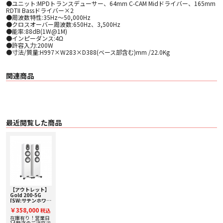
●ユニット:MPDトランスデューサー、64mm C-CAM Midドライバー、165mm
RDTII Bassドライバー×2
●周波数特性:35Hz〜50,000Hz
●クロスオーバー周波数:650Hz、3,500Hz
●能率:88dB(1W@1M)
●インピーダンス:4Ω
●許容入力:200W
●寸法/質量:H997×W283×D388(ベース部含む)mm /22.0Kg
関連商品
最近閲覧した商品
【アウトレット】
Gold 200-5G
[SW:サテンホワイ
ト] MONITOR
￥358,000
税込
AUDIO ペアスピ
ーカー 【箱凹み・
在庫有り！営業日
外箱に若干の汚れ
14時迄のご注文で