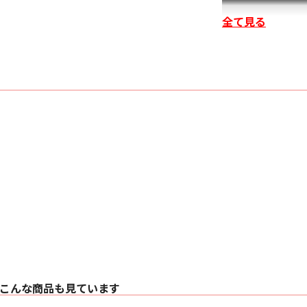
全て見る
■ 主な仕様
〇 表示デバイス 0.69
〇 e-shift -
〇 表示解像度 4,096 x 2
〇 レンズ
・ タイプ 1.6倍電
・ 口径 80mm
〇 レンズシフト（電動
〇 投写サイズ 60型～
こんな商品も見ています
〇 光源 新 BLU-Escen
〇 明るさ 2,300 lm