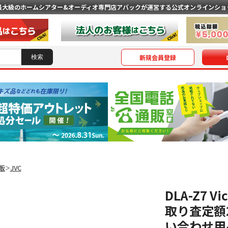
最大級のホームシアター&オーディオ専門店
アバックが運営する公式オンラインショ
新規会員登録
販
JVC
＞
DLA-Z7 V
取り査定額
い合わせ用