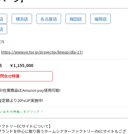
店
横浜店
名古屋店
梅田店
福岡店
店
/S
https://www.victor.jp/projector/lineup/dla-z7/
格
￥1,155,000
問合せ特価
料!在庫商品はAmazon pay使用可能!
定額より20%UP実施中!
い合わせ特価」をクリック！
ァクトリーECサイトについて】
ブランドを中心に取り扱うホームシアターファクトリーのECサイトもござ