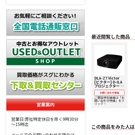
最近閲覧した商品
DLA-Z7 Victor
[ビクター] D-ILA
プロジェクター 下
取り査定額20%ア
ップ実施中！ 【価
お問い合わせ特価
格、納期お問い合
ご商談特別価格は「お
問い合わせ特価」をク
わせ用ページ】
営業案内
リック！
営業日:弊社特定休日を除く9時30分
～15時迄
この商品をみた人は
メールでのお問い合わせの場合は、