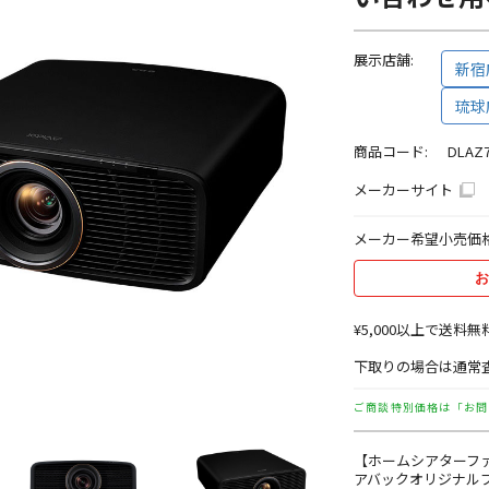
展示店舗:
新宿
琉球
商品コード:
DLAZ7
メーカーサイト
メーカー希望小売価
お
¥5,000以上で送料無
下取りの場合は通常査
ご商談特別価格は「お問
【ホームシアターフ
アバックオリジナル