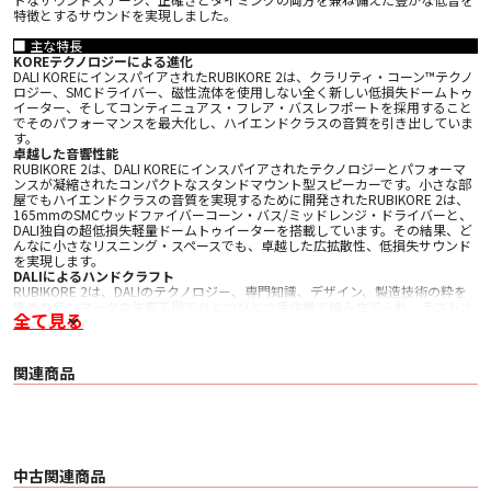
特徴とするサウンドを実現しました。
■ 主な特長
KOREテクノロジーによる進化
DALI KOREにインスパイアされたRUBIKORE 2は、クラリティ・コーン™テクノ
ロジー、SMCドライバー、磁性流体を使用しない全く新しい低損失ドームトゥ
イーター、そしてコンティニュアス・フレア・バスレフポートを採用すること
でそのパフォーマンスを最大化し、ハイエンドクラスの音質を引き出していま
す。
卓越した音響性能
RUBIKORE 2は、DALI KOREにインスパイアされたテクノロジーとパフォーマ
ンスが凝縮されたコンパクトなスタンドマウント型スピーカーです。小さな部
屋でもハイエンドクラスの音質を実現するために開発されたRUBIKORE 2は、
165mmのSMCウッドファイバーコーン・バス/ミッドレンジ・ドライバーと、
DALI独自の超低損失軽量ドームトゥイーターを搭載しています。その結果、ど
んなに小さなリスニング・スペースでも、卓越した広拡散性、低損失サウンド
を実現します。
DALIによるハンドクラフト
RUBIKORE 2は、DALIのテクノロジー、専門知識、デザイン、製造技術の粋を
集めたデンマークの生産工場でひとつひとつ手作業で組み立てられ、テストさ
全て見る
れています。国内で調達された多くの部品を用いて、伝統あるデンマークの木
工技術を駆使して精巧に作られたRUBIKORE 2は、デンマークの真髄を体現し
ています。仕上げはハイグロス・ブラック、ハイグロス・マルーン、ナチュラ
ル・ウォルナット、ハイグロス・ホワイトの4種から選ぶことができます。
関連商品
■ 主な仕様
〇 再生周波数範囲 50 Hz – 26 kHz（±3 dB）
〇 感度 87 dB（2.83 V / 1 m）
〇 公称インピーダンス 4 Ω
〇 推奨アンプ出力 40 - 150 W
中古関連商品
〇 クロスオーバー周波数 2,800 Hz
〇 トゥイーター 29 mm Low Loss ソフトドーム・トゥイーター