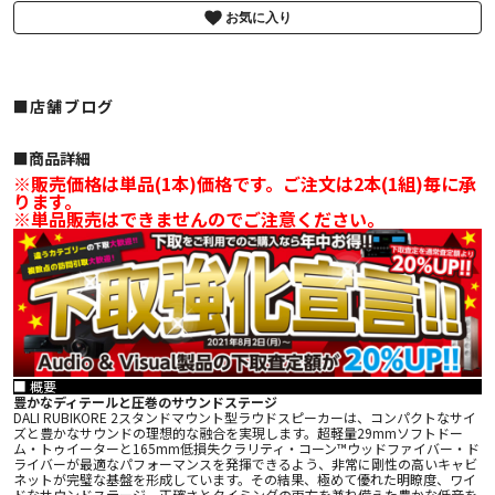
お気に入り
■店舗ブログ
■︎商品詳細
※販売価格は単品(1本)価格です。ご注文は2本(1組)毎に承
ります。
※単品販売はできませんのでご注意ください。
■ 概要
豊かなディテールと圧巻のサウンドステージ
DALI RUBIKORE 2スタンドマウント型ラウドスピーカーは、コンパクトなサイ
ズと豊かなサウンドの理想的な融合を実現します。超軽量29mmソフトドー
ム・トゥイーターと165mm低損失クラリティ・コーン™ウッドファイバー・ド
ライバーが最適なパフォーマンスを発揮できるよう、非常に剛性の高いキャビ
ネットが完璧な基盤を形成しています。その結果、極めて優れた明瞭度、ワイ
ドなサウンドステージ、正確さとタイミングの両方を兼ね備えた豊かな低音を