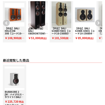
〇 ミッドレンジ／ウーファー 165 mm SMCウッドファイバーコーン・ドライ
バー
〇 エンクロージャー・タイプ バスレフ型
〇 ターミナル バイワイヤリング／バイアンプ対応
〇 外形寸法（H x W x D） 350 x 195 x 335 mm
〇 質量 9.5 kg（グリルを含む）
〇 付属品
・ 取扱説明書
【中古】DALI
【展示処分品】
【中古】DALI
【中古】DALI
【中古
・ ポリッシングクロス（グロス仕上げのみ）
HELICON
DALI
SONIK7(NO)【コ
SONIK 3(NO)【コ
OBER
・ フロントグリル
300【コード10-
OBERON7(DW)
ード10-100803】
ード10-100804】
【コー
・ ラバーフット
ッ
100811】ブック
【コードW-
フロア型スピーカ
ブックシェルフス
100
￥108,900
￥53,000
￥181,500
￥85,800
￥77
(税
(税込)
(税
(税込)
シェルフスピーカ
OBERON7DW】
ー(ペア)
ピーカー(ペア)
型スピ
〇 カラー
ー(ペア)
フロア型スピーカ
ア)
・ B：ハイグロス・ブラック
込)
込)
ー（ペア）
・ MA：ハイグロス・マルーン
・ MH：ナチュラル・ウォルナット
・ W：ハイグロス・ホワイト
〇 保証期間 2年
最近閲覧した商品
RUBIKORE 2
[W：ハイグロス・
ホワイト] DALI
[ダリ] ブックシェ
￥225,720
税込
ルフスピーカー[1
台] 下取り査定額