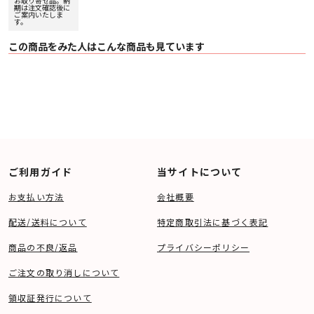
お取り寄せ品。納
20%アップ実施
期は注文確認後に
中！
ご案内いたしま
す。
この商品をみた人はこんな商品も見ています
ご利用ガイド
当サイトについて
お支払い方法
会社概要
配送/送料について
特定商取引法に基づく表記
商品の不良/返品
プライバシーポリシー
ご注文の取り消しについて
領収証発行について