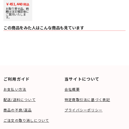
トールボーイスピ
￥451,440
税込
ーカー[1台] 下取
り査定額20%アッ
お取り寄せ品。納
プ実施中！
期は注文確認後に
ご案内いたしま
す。
この商品をみた人はこんな商品も見ています
ご利用ガイド
当サイトについて
お支払い方法
会社概要
配送/送料について
特定商取引法に基づく表記
商品の不良/返品
プライバシーポリシー
ご注文の取り消しについて