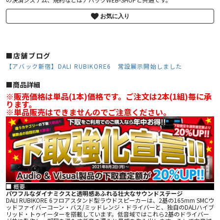
お気に入り
■店舗ブログ
【アバック新宿】DALI RUBIKORE6 常設展示開始しました
■︎商品詳細
※販売価格は単品(1本)価格です。ご注文は2本(1組)毎に承
ります。
※単品販売はできませんのでご注意ください。
■ 概要
パワフルなダイナミクスと透明感あふれる壮大なサウンドステージ
DALI RUBIKORE 6フロアスタンド型ラウドスピーカーは、2基の165mm SMCウ
ッドファイバーコーン・バス/ミッドレンジ・ドライバーと、独自のDALIハイブ
リッド・トゥイーターを搭載しています。低音域ではこれら2基のドライバー