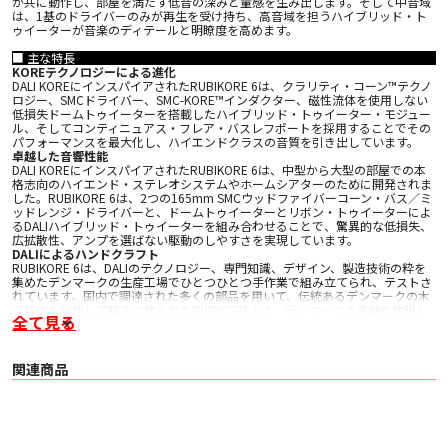
が共に動作し、部屋を満たす低音の深みと量感を生み出します。そして中音域
は、1基のドライバーのみが再生を受け持ち、高音域を担うハイブリッド・ト
ゥイーターが音楽のディテールと明瞭度を高めます。
■ 主な特長
KOREテクノロジーによる進化
DALI KOREにインスパイアされたRUBIKORE 6は、クラリティ・コーン™テクノ
ロジー、SMCドライバー、SMC-KORE™インダクター、磁性流体を使用しない
低損失ドームトゥイーターを搭載したハイブリッド・トゥイーター・モジュー
ル、そしてコンティニュアス・フレア・バスレフポートを採用することでその
パフォーマンスを最大化し、ハイエンドクラスの音質を引き出しています。
卓越した音響性能
DALI KOREにインスパイアされたRUBIKORE 6は、中型から大型の部屋での本
格志向のハイエンド・ステレオシステムやホームシアターのために開発されま
した。RUBIKORE 6は、2つの165mm SMCウッドファイバーコーン・バス／ミ
ッドレンジ・ドライバーと、ドームトゥイーターとリボン・トゥイーターによ
るDALIハイブリッド・トゥイーターを組み合わせることで、驚異的な低損失、
広拡散性、アンプを選ばない駆動のしやすさを実現しています。
DALIによるハンドクラフト
RUBIKORE 6は、DALIのテクノロジー、専門知識、デザイン、製造技術の粋を
集めたデンマークの生産工場でひとつひとつ手作業で組み立てられ、テストさ
れています。国内で調達された多くの部品を用いて、伝統あるデンマークの木
工技術を駆使して精巧に作られたRUBIKORE 6は、デンマークの真髄を体現し
全て見る
ています。仕上げはハイグロス・ブラック、ハイグロス・マルーン、ナチュラ
ル・ウォルナット、ハイグロス・ホワイトの4種から選ぶことができます。
■ 主な仕様
関連商品
〇 再生周波数範囲 38 Hz – 34 kHz（±3 dB）
〇 感度 88.5 dB（2.83 V / 1 m）
〇 公称インピーダンス 4 Ω
〇 推奨アンプ出力 40 - 200 W
〇 クロスオーバー周波数 800 / 2,600 / 14,000 Hz