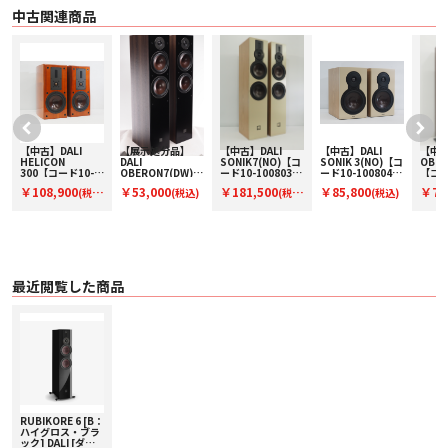
〇 トゥイーター 17 x 45 mm リボン・トゥイーター、29 mm Low Loss ソフト
中古関連商品
ドーム・トゥイーター
〇 ミッドレンジ／ウーファー 165 mm SMCウッドファイバーコーン・ドライ
バー x 2
〇 エンクロージャー・タイプ バスレフ型
〇 ターミナル バイワイヤリング／バイアンプ対応
〇 外形寸法（H x W x D） 990 x 200 x 380 mm（スパイクを除く）
〇 質量 23 kg（グリルを含む）
〇 付属品
・ 取扱説明書
・ ポリッシングクロス（グロス仕上げのみ）
【中古】DALI
【展示処分品】
【中古】DALI
【中古】DALI
【中古
・ フロントグリル
HELICON
DALI
SONIK7(NO)【コ
SONIK 3(NO)【コ
OBER
・ スパイク
300【コード10-
OBERON7(DW)
ード10-100803】
ード10-100804】
【コー
〇 カラー
ッ
100811】ブック
【コードW-
フロア型スピーカ
ブックシェルフス
100
￥108,900
￥53,000
￥181,500
￥85,800
￥77
(税
(税込)
(税
(税込)
シェルフスピーカ
OBERON7DW】
ー(ペア)
ピーカー(ペア)
型スピ
・ B：ハイグロス・ブラック
ー(ペア)
フロア型スピーカ
ア)
・ MA：ハイグロス・マルーン
込)
込)
ー（ペア）
・ MH：ナチュラル・ウォルナット
・ W：ハイグロス・ホワイト
〇 保証期間 2年
最近閲覧した商品
RUBIKORE 6 [B：
ハイグロス・ブラ
ック] DALI [ダリ]