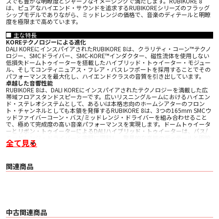
スでも豊かな明瞭度とシャープなイメージングで満たします。RUBIKORE 8
は、ピュアなハイエンド・サウンドを追求するRUBIKOREシリーズのフラッグ
シップモデルでありながら、ミッドレンジの価格で、音楽のディテールと明瞭
度を極限まで高めています。
■ 主な特長
KOREテクノロジーによる進化
DALI KOREにインスパイアされたRUBIKORE 8は、クラリティ・コーン™テクノ
ロジー、SMCドライバー、SMC-KORE™インダクター、磁性流体を使用しない
低損失ドームトゥイーターを搭載したハイブリッド・トゥイーター・モジュー
ル、そしてコンティニュアス・フレア・バスレフポートを採用することでその
パフォーマンスを最大化し、ハイエンドクラスの音質を引き出しています。
卓越した音響性能
RUBIKORE 8は、DALI KOREにインスパイアされたテクノロジーを満載した広
帯域フロアスタンドスピーカーです。広いリスニングルームにおけるハイエン
ド・ステレオシステムとして、あるいは本格志向のホームシアターのフロン
ト・チャンネルとしても本領を発揮するRUBIKORE 8は、3つの165mm SMCウ
ッドファイバーコーン・バス/ミッドレンジ・ドライバーを組み合わせること
で、極めて完成度の高い音楽パフォーマンスを実現します。ドームトゥイータ
ーとリボン・トゥイーターによるDALIハイブリッド・トゥイーターは、バス/
ミッドレンジ・ドライバーと完璧に調和し、驚異的な高域のディテールと明瞭
全て見る
度を加えます。RUBIKORE 8は、リラックスしたサウンド、スケールの大きな
サウンドステージ、広拡散性、低損失、アンプを選ばない駆動のしやすさを特
徴としています。
DALIによるハンドクラフト
関連商品
RUBIKORE 8は、DALIのテクノロジー、専門知識、デザイン、製造技術の粋を
集めたデンマークの生産工場でひとつひとつ手作業で組み立てられ、テストさ
れています。国内で調達された多くの部品を用いて、伝統あるデンマークの木
工技術を駆使して精巧に作られたRUBIKORE 8は、デンマークの真髄を体現し
ています。仕上げはハイグロス・ブラック、ハイグロス・マルーン、ナチュラ
ル・ウォルナット、ハイグロス・ホワイトの4種から選ぶことができます。
中古関連商品