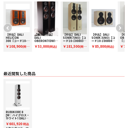
■ 主な仕様
〇 再生周波数範囲 38 Hz – 34 kHz（±3 dB）
〇 感度 90.5 dB（2.83 V / 1 m）
〇 公称インピーダンス 4 Ω
〇 推奨アンプ出力 40 - 250 W
〇 クロスオーバー周波数 500 / 800 / 2,400 / 14,000 Hz
〇 トゥイーター 17 x 45 mm リボン・トゥイーター、29 mm Low Loss ソフト
ドーム・トゥイーター
〇 ミッドレンジ／ウーファー 165 mm SMCウッドファイバーコーン・ドライ
【中古】DALI
【展示処分品】
【中古】DALI
【中古】DALI
【中古
バー x 3
HELICON
DALI
SONIK7(NO)【コ
SONIK 3(NO)【コ
OBER
〇 エンクロージャー・タイプ バスレフ型
300【コード10-
OBERON7(DW)
ード10-100803】
ード10-100804】
【コー
ッ
100811】ブック
【コードW-
フロア型スピーカ
ブックシェルフス
100
〇 ターミナル バイワイヤリング／バイアンプ対応
￥108,900
￥53,000
￥181,500
￥85,800
￥77
(税
(税込)
(税
(税込)
シェルフスピーカ
OBERON7DW】
ー(ペア)
ピーカー(ペア)
型スピ
〇 外形寸法（H x W x D） 1100 x 220 x 444 mm（スパイクを除く）
ー(ペア)
フロア型スピーカ
ア)
〇 質量 30 kg（グリルを含む）
込)
込)
ー（ペア）
〇 付属品
・ 取扱説明書
・ ポリッシングクロス（グロス仕上げのみ）
・ フロントグリル
・ スパイク
最近閲覧した商品
〇 カラー
・ B：ハイグロス・ブラック
・ MA：ハイグロス・マルーン
・ MH：ナチュラル・ウォルナット
・ W：ハイグロス・ホワイト
〇 保証期間 2年
RUBIKORE 8
[W：ハイグロス・
ホワイト] DALI
[ダリ] トールボー
￥601,920
税込
イスピーカー[1
台] 下取り査定額