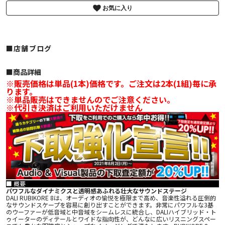
お気に入り
■店舗ブログ
■︎商品詳細
※販売価格は単品(1本)価格です。ご注文は2本(1組)毎に承
ります。
※単品販売はできませんのでご注意ください。
※代引き決済はご利用いただけません
■ 概要
パワフルなダイナミクスと透明感あふれる壮大なサウンドステージ
DALI RUBIKORE 8は、オーディオの愉悦を極限まで高め、音楽性溢れる圧倒的
なサウンドスケープを容易に創り出すことができます。非常にパワフルな3基
のウーファーが低音域と中音域をシームレスに統合し、DALIハイブリッド・ト
ゥイーターのディテールとワイドな指向性が、どんなに広いリスニングスペー