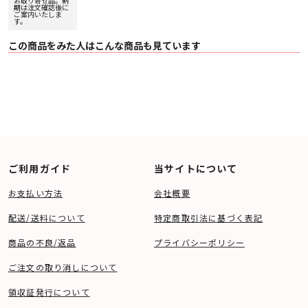
お取り寄せ品。納
20%アップ実施
期は注文確認後に
中！
ご案内いたしま
す。
この商品をみた人はこんな商品も見ています
ご利用ガイド
当サイトについて
お支払い方法
会社概要
配送/送料について
特定商取引法に基づく表記
商品の不良/返品
プライバシーポリシー
ご注文の取り消しについて
領収証発行について