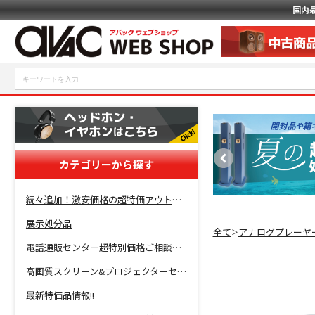
国内
カテゴリーから探す
続々追加！激安価格の超特価アウトレットセール開催！
展示処分品
全て
アナログプレーヤ
＞
電話通販センター超特別価格ご相談コーナー！
高画質スクリーン&プロジェクターセット超特価！
最新特価品情報!!