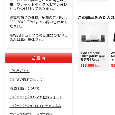
右下のチャットボックスお問い合わ
せより受け付けております。
この商品をみた人は
※高額商品の価格、納期のご相談は
050-3645-7792までお問い合わせく
ださい。
※WEBショップでのご注文のお申し
込みは年中無休です。
System One
AW
60Hz [60Hz 専用
Ma
ご案内
モデル] Rega [レ
ァ
ガ] アナログプレ
プ
217,800
5
ーヤー 下取り査定
税込
H
額20%アップ実施
ク
ご利用ガイド
中！
額
中
ご注文の取消について
ジ
プ
領収証発行について
アバック公式メルマガ登録フォーム
アバック公式YOU TUBEチャンネル
アバック各店ショップブログ