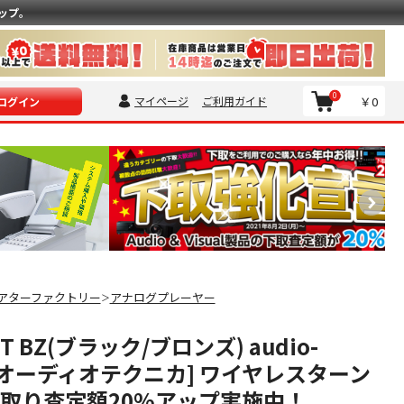
ップ。
0
マイページ
ご利用ガイド
￥0
ログイン
アターファクトリー
アナログプレーヤー
＞
BT BZ(ブラック/ブロンズ) audio-
ca [オーディオテクニカ] ワイヤレスターン
下取り査定額20%アップ実施中！