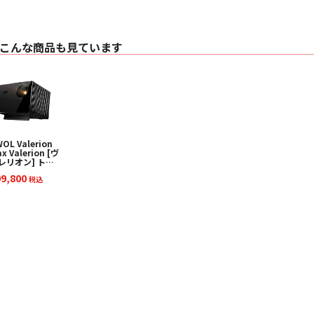
除く)、お好みの交
交換針一覧「AT-V
⚫ 伝統のJ字型トー
・オーディオテクニ
こんな商品も見ています
有効⻑220mmで、
・クランプ(アームレ
クランプを使⽤して
が傷付かないようケ
⚫ アクティブスピ
・フォノイコライザー
フォノイコライザー
ピーカーやアンプに
に再⽣できます。
OL Valerion
x Valerion [ヴ
・ACアダプター採
レリオン] トリ
電源⾃体から発⽣す
ルレーザー 4K
99,800
⚫ 選べる2色をライ
DR DLPプロジェ
税込
ター 下取り査定
・ブラック／ブロン
20%アップ実施
本体カラーはBZ(ブ
！【台数限定で
・その他の付属品
ンバルスタンド
レゼント！】
ACアダプター｜オー
なヒンジ付きダスト
■ 主な仕様
通信仕様
〇 通信方式 Bluetoo
〇 最大通信距離 見
〇 使用周波数帯域 2.4G