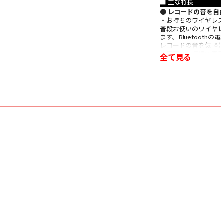
■ 主な特長
⚫ レコードの音を
・お持ちのワイヤレ
普段お使いのワイヤ
ます。Bluetoo
レコードの⾳を気軽
・安定した接続で高音質が
全て見る
周囲の電波環境や⾳
*1、常に安定した接続で
＊1 転送ビットレートは2
当、420kbpsであれ
＊2 aptX ada
⚫ ベルトドライブ
スタートボタンを押
スタートボタンを押
り、トーンアームが
を押せば安全に停⽌
・33/45回転に対
・高精度DCモーター
・アルミニウム合金
・洗練された3ピー
⚫ 長年の技術を凝縮
オーディオテクニカ製V
オーディオテクニカ
経験、⾳へのこだわり
の付属カートリッジ AT