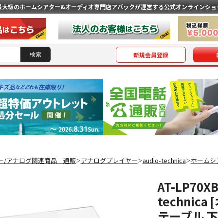
最大級のホームシアター&オーディオ専門店
アバックが運営する公式オンラインショ
新規会員登録
ー/アナログ関連商品 通販
アナログプレイヤー
audio-technica
ホームシ
＞
＞
＞
AT-LP70X
techni
テーブル 