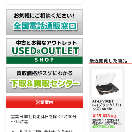
最近閲覧した商品
AT-LP70XBT
営業案内
BZ(ブラック/ブロ
ンズ) audio-
technica [オーデ
￥35,638
営業日:弊社特定休日を除く9時30分
ィオテクニカ] ワ
税込
イヤレスターンテ
在庫有り！営業日14
～15時迄
時迄のご注文で即日出
ーブル 下取り査定
最短翌日にお届け
額20%アップ実施
メールでのお問い合わせの場合は、
中！