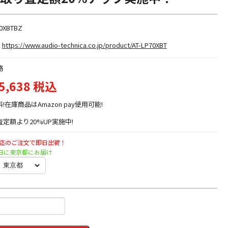
0XBTBZ
https://www.audio-technica.co.jp/product/AT-LP70XBT
格
5,638 税込
料!在庫商品はAmazon pay使用可能!
定額より20%UP実施中!
時迄のご注文で即日出荷！
日曜日に東京都にお届け