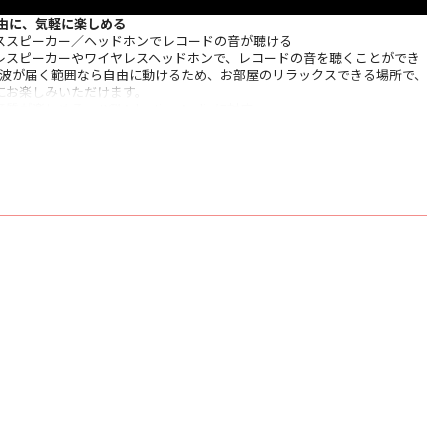
自由に、気軽に楽しめる
ススピーカー／ヘッドホンでレコードの音が聴ける
レスピーカーやワイヤレスヘッドホンで、レコードの⾳を聴くことができ
thの電波が届く範囲なら⾃由に動けるため、お部屋のリラックスできる場所で、
にお楽しみいただけます。
楽しめるaptX™ Adaptive Audioに対応
楽データの転送状況に応じて、ビットレートをリアルタイムで変化させ
レコードの⾳が楽しめるaptX™ Adaptive Audioに対応します*2。
80〜420kbpsの範囲で可変し、280kbps では44.1kHz/16bitのCD相
ば48kHz/24bitの⾼⾳質で再⽣が可能。
ptiveに対応するスピーカーやヘッドホンなどと接続・使⽤する必要があります。
方式のフルオートプレーヤー
すだけで再生から停止まで全自動
すとレコードの再⽣が始まります。再⽣が終わると⾃動でレコードが⽌ま
元の位置に戻ります。レコードを途中で⽌めたいときは、ストップボタン
します。
応可能なベルトドライブ方式
を採用
ダイキャスト仕上げのプラッターとフェルトマット
スのアンチレゾナンスシャーシ構造で不要共振を抑え、音質を向上
したVM型ステレオカートリッジを付属
Mカートリッジ AT-VM95C を搭載
が60年以上にわたり、フォノカートリッジに向き合い研鑽を重ねた技術や
は、製品のクオリティに⼤きく反映されています。0.6mil接合丸針付き
-VM95C は、AT-VM95シリーズとの針先互換性があるため(AT-VM95SP を