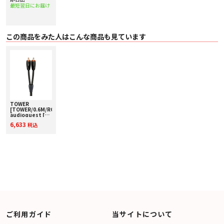
最短翌日にお届け
この商品をみた人はこんな商品も見ています
TOWER
[TOWER/0.6M/RCA]
audioquest [オ
ーディオクエス
6,633
税込
ト] アナログイン
ターコネクト RCA
ケーブル
ご利用ガイド
当サイトについて