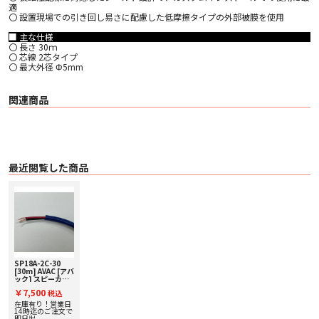
適
〇 設置現場での引き回し易さに配慮した低摩擦タイプの外部被膜を使用
■ 主な仕様
〇 長さ 30ｍ
〇 芯線 2芯タイプ
〇 最大外径 Φ5mm
関連商品
最近閲覧した商品
SP18A-2C-30
[30m] AVAC [アバ
ック] スピーカー
ケーブル
￥7,500
税込
在庫有り！営業日
14時迄のご注文で
即日出