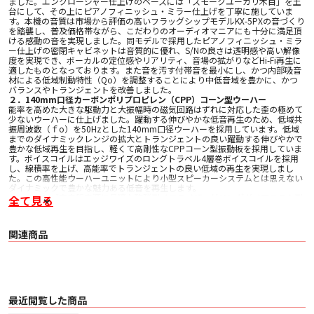
ました。エンクロージャー仕上げのベースには「スモークユーカリ木目」を土
台にして、その上にピアノフィニッシュ・ミラー仕上げを丁寧に施していま
す。本機の音質は市場から評価の高いフラッグシップモデルKX-5PXの音づくり
を踏襲し、普及価格帯ながら、こだわりのオーディオマニアにも十分に満足頂
ける感動の音を実現しました。同モデルで採用したピアノフィニッシュ・ミラ
ー仕上げの密閉キャビネットは音質的に優れ、S/Nの良さは透明感や高い解像
度を実現でき、ボーカルの定位感やリアリティ、音場の拡がりなどHi-Fi再生に
適したものとなっております。また音を汚す付帯音を最小にし、かつ内部吸音
材による低域制動特性（Qo）を調整することにより中低音域を豊かに、かつ
バランスやトランジェントを改善しました。
２．140mm口径カーボンポリプロピレン（CPP）コーン型ウーハー
能率を高めた大きな駆動力と大振幅時の磁気回路はずれに対応した歪の極めて
少ないウーハーに仕上げました。躍動する伸びやかな低音再生のため、低域共
振周波数（ｆo）を50Hzとした140mm口径ウーハーを採用しています。低域
までのダイナミックレンジの拡大とトランジェントの良い躍動する伸びやかで
豊かな低域再生を目指し、軽くて高剛性なCPPコーン型振動板を採用していま
す。ボイスコイルはエッジワイズのロングトラベル4層巻ボイスコイルを採用
し、線積率を上げ、高能率でトランジェントの良い低域の再生を実現しまし
た。この高性能ウーハーユニットにより小型スピーカーシステムとは思えない
ダイナミックで豊かな魅力ある低音を再生します。
３．ハイレゾ高音質音源に最適な砲弾型イコライザー付リングダイアフラム型
全て見る
ツィーター
透明感を高め、さらに高域周波数レンジ拡大を図るために、新たに砲弾型イコ
ライザー付ピュアシルク35mmリングダイアフラム・ツィーターを開発しまし
関連商品
た。このツィーターはハイレゾ高音質音源を再生する超高域50kHzまでの帯域
を確保し、音楽性豊かで艶やかなハイレゾ音源を奏でます。
４．クリプトン拘りの「密閉型」特殊吸音材を採用し、低域制動特性（Qo）
を高音質チューニング
「トランジェントの良い奥深い低音は、低域制動特性（Qo）により決まる」
といっても過言ではありません。特に密閉型にはこの理論が当てはまります。
吸音材は純毛（動物性）低密度フェルトとミスティックホワイトの制動特性
最近閲覧した商品
（Qo）を調整し、ウーハーの優れた低域特性との相乗効果により、トランジ