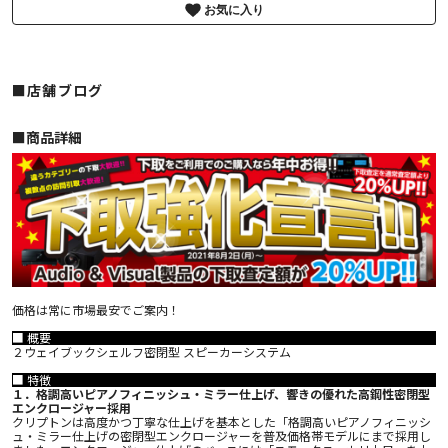
お気に入り
■店舗ブログ
■︎商品詳細
価格は常に市場最安でご案内！
■ 概要
２ウェイブックシェルフ密閉型 スピーカーシステム
■ 特徴
１．格調高いピアノフィニッシュ・ミラー仕上げ、響きの優れた高鋼性密閉型
エンクロージャー採用
クリプトンは高度かつ丁寧な仕上げを基本とした「格調高いピアノフィニッシ
ュ・ミラー仕上げの密閉型エンクロージャーを普及価格帯モデルにまで採用し