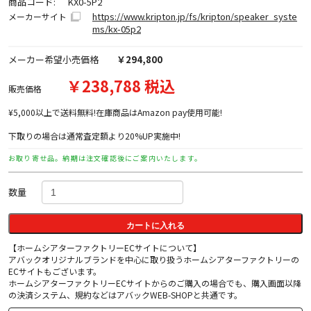
商品コード:
KX0-5P2
https://www.kripton.jp/fs/kripton/speaker_syste
メーカーサイト
ms/kx-05p2
メーカー希望小売価格
￥294,800
￥238,788 税込
販売価格
¥5,000以上で送料無料!在庫商品はAmazon pay使用可能!
下取りの場合は通常査定額より20%UP実施中!
お取り寄せ品。納期は注文確認後にご案内いたします。
数量
カートに入れる
【ホームシアターファクトリーECサイトについて】
アバックオリジナルブランドを中心に取り扱うホームシアターファクトリーの
ECサイトもございます。
ホームシアターファクトリーECサイトからのご購入の場合でも、購入画面以降
の決済システム、規約などはアバックWEB-SHOPと共通です。