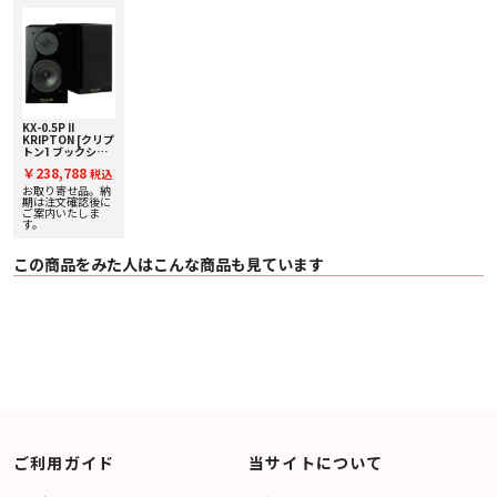
ェントの良い豊かで伸びやかな低域再生を実現しました。
５．新開発の「マグネシウムPC-Triple Cケーブル」が進化した高音質を実現
ウーハー、ツィーターの各内部配線材に新開発のスピーカーケーブル２種を採
用しました。ウーハーは絹の介在を使用した「PC-Triple C」、ツィーターに
「マグネシウム芯線」の外周にPC-Triple Cを6本撚りしたスピーカーケーブル
を採用。スピーカーユニットの特長に合わせ、試聴を繰り返し、音作り・チュ
ーニングを徹底的に施し完成しました。
６．高音質を目指した低損失、低歪率の2ウェイデバイディングネットワーク
設計
KX-0.5P II
KRIPTON [クリプ
2ウェイのデバイディングネットワークは歪を極小まで抑えるため、抵抗値の
トン] ブックシェ
低い直径1.2mmの空芯コイルやケース入りのピッチ材で振動を抑えた低損失メ
ルフスピーカー
￥238,788
タライズドフィルムコンデンサーなどのネットワーク素子を採用しました。優
税込
［ペア］下取り査
れたスピーカーユニットの音を極限まで引き出し各々のスピーカーのハーモニ
定額20%アップ実
お取り寄せ品。納
施中！
期は注文確認後に
ーを生み出して、音楽のピアニシモからフォルテシモまで、さらにハイレゾの
ご案内いたしま
音場感までピュアに再現します。
す。
７．バイワイヤリング方式
ウーハー（Low）とツィーター（High）端子は、デバイディングネットワーク
この商品をみた人はこんな商品も見ています
で分割したバイワイヤリング方式を選定しました。LowとHigh端子に内部配線
材と同一の「PC-Triple C」のバイワイヤリングケーブルを採用しました。バイ
ワイヤリング方式はバイアンプドライブやバイワイヤリングで駆動することで
ウーハーユニットとツィーターユニットを分離しました。各々のスピーカーユ
ニットの逆起電力のモジュレーションを防ぎ、中高音の歪を極小にして透明感
を増し、高音質再生が可能となります。発売中のバイワイヤリング・スピーカ
ーケーブルSC-HR2000（￥14,500/1m切売）、SC-HR2020（￥9,800/1m切
売）で容易にバイワイヤリング接続ができます。更なる高音質をお楽しみくだ
さい。
■ 主な仕様
〇 型名 KX-0.5PⅡ
〇 種類 2ウェイブックシェルフ密閉型スピーカーシステム
ご利用ガイド
当サイトについて
〇 スピーカーユニット
・ 35ｍｍピュアシルク・リングダイアフラム型ツィーター