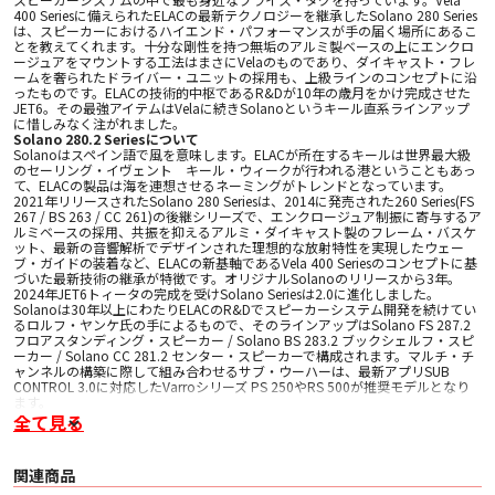
400 Seriesに備えられたELACの最新テクノロジーを継承したSolano 280 Series
は、スピーカーにおけるハイエンド・パフォーマンスが手の届く場所にあるこ
とを教えてくれます。十分な剛性を持つ無垢のアルミ製ベースの上にエンクロ
ージュアをマウントする工法はまさにVelaのものであり、ダイキャスト・フレ
ームを奢られたドライバー・ユニットの採用も、上級ラインのコンセプトに沿
ったものです。ELACの技術的中枢であるR&Dが10年の歳月をかけ完成させた
JET6。その最強アイテムはVelaに続きSolanoというキール直系ラインアップ
に惜しみなく注がれました。
Solano 280.2 Seriesについて
Solanoはスペイン語で風を意味します。ELACが所在するキールは世界最大級
のセーリング・イヴェント キール・ウィークが行われる港ということもあっ
て、ELACの製品は海を連想させるネーミングがトレンドとなっています。
2021年リリースされたSolano 280 Seriesは、2014に発売された260 Series(FS
267 / BS 263 / CC 261)の後継シリーズで、エンクロージュア制振に寄与するア
ルミベースの採用、共振を抑えるアルミ・ダイキャスト製のフレーム・バスケ
ット、最新の音響解析でデザインされた理想的な放射特性を実現したウェー
ブ・ガイドの装着など、ELACの新基軸であるVela 400 Seriesのコンセプトに基
づいた最新技術の継承が特徴です。オリジナルSolanoのリリースから3年。
2024年JET6トィータの完成を受けSolano Seriesは2.0に進化しました。
Solanoは30年以上にわたりELACのR&Dでスピーカーシステム開発を続けてい
るロルフ・ヤンケ氏の手によるもので、そのラインアップはSolano FS 287.2
フロアスタンディング・スピーカー / Solano BS 283.2 ブックシェルフ・スピ
ーカー / Solano CC 281.2 センター・スピーカーで構成されます。マルチ・チ
ャンネルの構築に際して組み合わせるサブ・ウーハーは、最新アプリSUB
CONTROL 3.0に対応したVarroシリーズ PS 250やRS 500が推奨モデルとなり
ます。
全て見る
■ 主な特長
AMTを独創的な発想で進化させたJET6
25mmドームの10倍の面積を持つJETトィータは、優れた周波数特性と高いパ
関連商品
ワーハンドリング、そして圧倒的な低歪みを誇るELACのアイデンティティで
す。ひとつひとつハンドメイドで製作されるため製造効率が悪い点がネックで