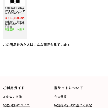
■ 主な仕様
〇 型式：2.5ウェイ・バスレフ型
Solano FS 287.2
〇 ユニット：JET 6×1、150mm AS CONE×2
[ハイグロス・ブラ
〇 能率：87dB（2.83V/1m）
ック] ELAC [エラ
ック] トールボー
〇 インピーダンス：4Ω(最低保証3.5Ω)
￥561,000
税込
イスピーカー[ペ
〇 周波数特性：30～50,000Hz
ア] 下取り査定額
在庫有り！営業日
〇 クロスオーバー周波数：450/2,400Hz
20%アップ実施
14時迄のご注文で
中！
即日出
〇 入力：130W(定格)/170W(最大)
最短翌日にお届け
〇 サイズ：H985×W260×D300mm
〇 重量：19.0kg
〇 仕上げ：ハイグロス・ブラック/ハイグロス・ホワイト
※プロテクター・グリル別売 ¥13,200(pair 税込)
この商品をみた人はこんな商品も見ています
ご利用ガイド
当サイトについて
お支払い方法
会社概要
配送/送料について
特定商取引法に基づく表記