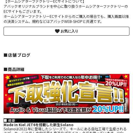
【ホームシアターファクトリーECサイトについて】
アバックオリジナルブランドを中心に取り扱うホームシアターファクトリーの
ECサイトもございます。
ホームシアターファクトリーECサイトからのご購入の場合でも、購入画面以降
の決済システム、規約などはアバックWEB-SHOPと共通です。
お気に入り
■店舗ブログ
■︎商品詳細
■ 概要
Made in Kiel JET6を搭載した新生Solano
Solanoは2021年に登場したシリーズで、キールにある自社工場で生産される
スピーカーシステムの中で最も身近なプライス・タグを持っています。Vela