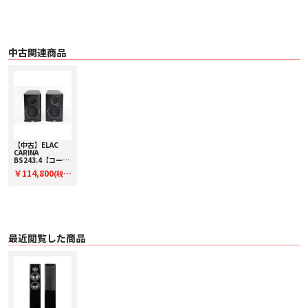
すが、手間と労力と引き換えに手に入れたクオリティは、その絶え間ない進化
も相まって他の追随を許しません。JET6は10年もの間最新であり続けたJET5
からいくつかの変更がなされています。それはカプトン素材にプリントされた
導電アルミニウム・パターンの厚みに変化を持たせ振動板の質量分布に変化を
与えたことと、フォイル・レイアウト（振動板の畳み幅）を従来の2パターン
中古関連商品
から数種類の複雑な組み合わせに変更したことです。それらは共振の低減と
THDの改善（2kHz と12kHz付近に顕著）。そして周波数特性のリニアリティ向
上（30kHz以上に顕著）に寄与しています。10年もの歳月をかけて研究を重ね
た結果は、ストレスなく最高域に向け吹き上がる音に集約されています。ミク
ロの領域の進化が大きな効果を生むまさにバタフライ・エフェクトを実証した
のがJET6なのです。
AS CONEウーハーについて
ELACとしてこのクラス初の高剛性フレーム構造は、可動域の広いロングストロ
ーク・ボイスコイルのレスポンスをしっかりと支えるだけでなく、システム全
体の制振とS/N向上に大きく貢献しています。280 Seriesに採用されたアルマイ
【中古】ELAC
CARINA
ト処理を施された新しいアルミニウム振動版は、ペーパーコーンとのハイブリ
BS243.4【コード
ッド構造により、内部損失に優れたニュートラルで自然な再現性が特長です。
22-100154】ブッ
￥114,800
エンクロージュアについて
(税
クシェルフスピー
優雅なデザインと美しい仕上げが施されたSolanoのキャビネットは、Velaで採
カー(ペア)
込)
用された工法を効率よく継承しています。エンクロージュアはアルミ製の堅牢
なベース部にマウントされることで低重心が生み出す安定した制振構造を手に
入れています。フレア型のグラス・ファイバー製バスレフ・ポートは底面に向
かってダウンファイヤリングされ、壁反射の影響を受けにくくしています。エ
ンクロージュア内部に発生する強力なエネルギーを受けとめるためスピーカ
最近閲覧した商品
ー・ターミナルには頑丈なアルミニウム・プレートが採用されています。
ネットワークについて
磁気歪みを排した大型空芯コイルを装着したウーハー専用基板と、高品位パー
ツで構成されたトィータ専用基板はそれぞれの干渉を防ぐためセパレート構成
されています。内部配線にはVan den hul製ケーブルを採用。スピーカー・ター
ミナルはウーハーからの逆起電力をキャンセルするのに有効なバイワイヤリン
グ接続に対応しています。