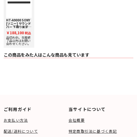
筐体の小型化による設置性の向上
『HT-A9000』は、高さと奥行き方向を小型化し体積を約36％小型化（『HT-
A7000』との比較）、
また、同梱する壁掛けパーツに加えて、テレビと共に壁掛け設置ができる壁掛
け設置用金具『SU-WB1』（別売り）を新たに用意しており、多様な設置方法
HT-A9000 SONY
[ソニー] サウンド
を選択できます。
バー 下取り査定額
20%アップ実施
￥188,100
■ 主な仕様
税込
中！
スピーカーレイアウト
品切れ中。生産終
了品以外はお問い
〇 スピーカー構造 13 units
合わせください。
スピーカーユニット(フロント)
〇 ウーファー
・ スピーカーユニット数 2
この商品をみた人はこんな商品も見ています
・ エンクロージャータイプ Acoustic suspension
・ ユニットサイズ 45 x 90
・ ドライバーユニット cone
・ X-balanced Speaker unit ●
〇 トゥイーター
・ スピーカーユニット数 2
・ ユニットサイズ 10
・ ドライバーユニット soft dome
〇 ビームトゥイーター
・ スピーカーユニット数 2
〇 上向きスピーカー
・ スピーカーユニット数 2
ご利用ガイド
当サイトについて
・ ユニットサイズ (mm) 46 x 54
・ X-balanced Speaker unit ●
〇 パッシブラジエーター
お支払い方法
会社概要
・ パッシブラジエーター ●
・ パッシブラジエーター ユニット数 2
スピーカーユニット(センター)
配送/送料について
特定商取引法に基づく表記
〇 ウーファー