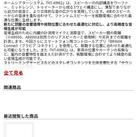
ホームシアターシステム『HT-A9M2』は、スピーカーの内部構造をウーファ
ー、ミッドレンジ、トゥイーターから成る3ウェイ構造にし、薄型でありなが
ら迫力の低音と、より立体的な音の広がりを実現しています。4体のスピーカ
ーからの音波を重ね合わせて、ファントムスピーカーを視聴環境に合わせた最
適な位置に生成します。
新たに部屋の音響環境や視聴位置に合わせた最適化に対応し、より高精度な音
場生成が可能
音場生成のために内蔵の計測用マイクと測距音で、スピーカー間の距離
（※A9000、A8000は別売りのリアスピーカーと使用時）や天井までの距離を
計測します。今回さらにスマートフォン用コントロールアプリ「BRAVIA
Connect（ブラビア コネクト）」を使用して、視聴する位置に合わせた最適化
も可能になりました。また『HT-A9M2』は、家具の位置やカーテンの有無な
ど、室内の音響特性を踏まえた計測ができ、視聴環境に合わせてより精度の高
い音場生成が可能です。
ストリーミングサービスなどのステレオコンテンツを立体音響化する「サウン
ドフィールド機能」
リモコンや「BRAVIA Connect」アプリから「サウンドフィールド」をオンに
全て見る
するだけで、ソニー独自のアップミキサーにより、コンテンツ配信サービスや
テレビ番組など2chのステレオ音声コンテンツでも、立体的で没入感のある音
響で楽しめます。入力した音声をリアルタイムで分析し、音源の定位に応じて
関連商品
音を分離・抽出します。抽出した音源を「360 Spatial Sound Mapping」によ
り立体的に再配置することで、ステレオ音声コンテンツであっても立体音響コ
ンテンツのような臨場感あるサラウンドサウンドで提供します。
スピーカー構成を一新し、音の明瞭さ、サラウンド感など音質が向上
フロントスピーカーは明瞭な声（セリフ）やボーカル音声を届けるトゥイータ
ーとパワフルな低音を実現するウーファーによる2ウェイのスピーカー構造を
採用しています。さらに新たにサイドスピーカーを加えることで、水平方向へ
最近閲覧した商品
の自然な音の広がりを可能にしており、より広大なサラウンドサウンドを提供
します。
『HT-A9000』は計13基、のスピーカーユニットを内蔵しており、スリムな本
体ながら、よりクリアでパワフルなサウンドと広がりのある立体音響を実現し
ます。