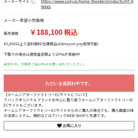
https://www.sony.jp/home-theater/products/HT-A
メーカーサイト
9000/
メーカー希望小売価格
￥188,100 税込
販売価格
¥5,000以上で送料無料!在庫商品はAmazon pay使用可能!
下取りの場合は通常査定額より20%UP実施中!
品切れ中。生産終了品以外はお問い合わせください。
ただいま品切れ中です。
【ホームシアターファクトリーECサイトについて】
アバックオリジナルブランドを中心に取り扱うホームシアターファクトリーの
ECサイトもございます。
ホームシアターファクトリーECサイトからのご購入の場合でも、購入画面以降
の決済システム、規約などはアバックWEB-SHOPと共通です。
お気に入り