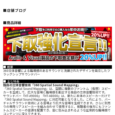
■店舗ブログ
■︎商品詳細
■ 概要
360立体音響による臨場感のあるサウンドと洗練されたデザインを両立したフ
ラッグシップサウンドバー
■ 主な特長
独自の立体音響技術「360 Spatial Sound Mapping」
「360 Spatial Sound Mapping」は、空間に複数のファントム（仮想）スピー
カーを生成して、広大な音場と臨場感を創出する独自の立体音響技術です。
サウンドバー『HT-A9000』『HT-A8000』は、新たに本体のスピーカーだけで
「360 Spatial Sound Mapping」に対応可能となりました。これにより、バー
チャルサラウンド技術による音場より広大な音場を生成できます。さらに別売
りの専用リアスピーカーを組み合わせて使用すると、視聴者の後方にもファン
トムスピーカーの音源を配置でき、音に包み込まれるような圧倒的な臨場感で
コンテンツに没入できます。