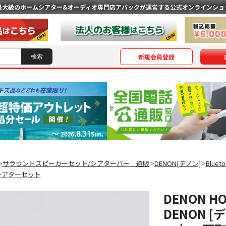
最大級のホームシアター&オーディオ専門店
アバックが運営する公式オンラインショ
新規会員登録
サラウンドスピーカーセット/シアターバー 通販
DENON[デノン]
Blue
＞
＞
＞
シアターセット
DENON HO
DENON 