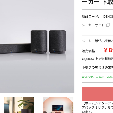
ーカー 下
商品コード:
DENO
メーカーサイト
メーカー希望小売価
￥8
販売価格
¥5,000以上で送料無
下取りの場合は通常査
品切れ中。生産終了品以
【ホームシアターフ
アバックオリジナル
います。