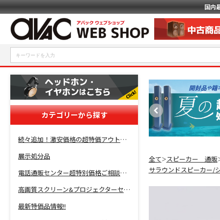
国内
カテゴリーから探す
続々追加！激安価格の超特価アウトレットセール開催！
展示処分品
全て
スピーカー 通販
＞
サラウンドスピーカー/
電話通販センター超特別価格ご相談コーナー！
高画質スクリーン&プロジェクターセット超特価！
最新特価品情報!!