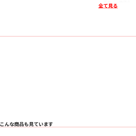
・ 再生／一時停止 
全て見る
〇 ワイヤレステクノ
・ HEOS Built-In 〇
・ Wi-Fi 2.4 GHz IEE
・ Wi-Fi 5 GHz IEEE 
・ AirPlay 2 〇
・ Bluetooth 〇（
〇 入出力端子
・ HDMI（入力／出力） 
・ 光デジタル入力 
・ USB-A入力 1
・ ネットワーク 1
・ 3.5 mm ステレ
〇 パワーアンプ
・ Class Dアンプ
〇 ドライバー
・ ツイーター 19 mm
・ ミッドバス 55 mm
・ パッシブラジエーター 
〇 総合
・ 電源 AC 100～120
・ 消費電力 50W
・ 待機電力
- 7.0 W（クイック
こんな商品も見ています
- 0.4 W（ディー
・ 外形寸法（W× H× D