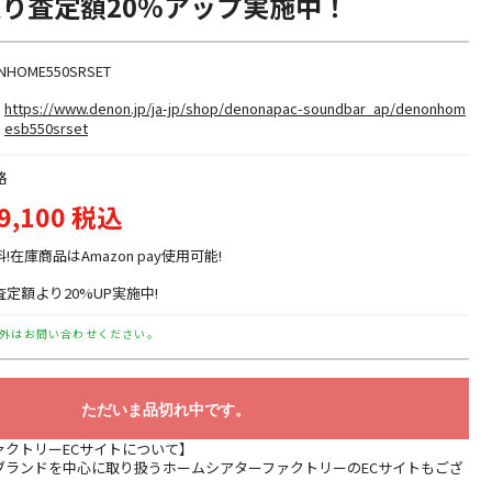
取り査定額20%アップ実施中！
NHOME550SRSET
https://www.denon.jp/ja-jp/shop/denonapac-soundbar_ap/denonhom
esb550srset
格
9,100 税込
料!在庫商品はAmazon pay使用可能!
定額より20%UP実施中!
外はお問い合わせください。
ただいま品切れ中です。
ァクトリーECサイトについて】
ブランドを中心に取り扱うホームシアターファクトリーのECサイトもござ