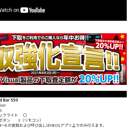
 Bar 550
tion
ル
バックライト 〇
トボタン 3（リモコン）
4～6 の登録および呼び出しはHEOSアプリ上でのみ行えます。