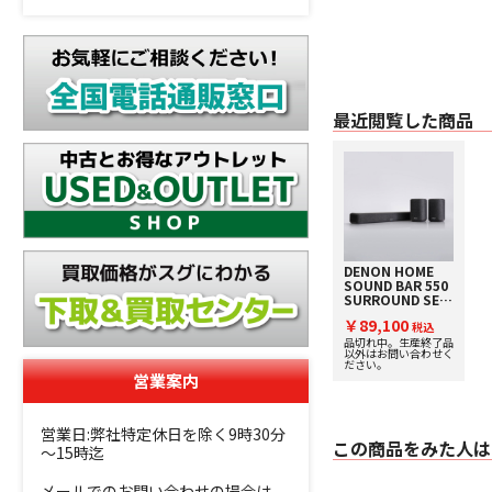
最近閲覧した商品
DENON HOME
SOUND BAR 550
SURROUND SET
DENON [デノン]
￥89,100
サウンドバー/ネ
税込
ットワークスピー
品切れ中。生産終了品
以外はお問い合わせく
カー 下取り査定額
ださい。
20%アップ実施
営業案内
中！
営業日:弊社特定休日を除く9時30分
この商品をみた人は
～15時迄
メールでのお問い合わせの場合は、