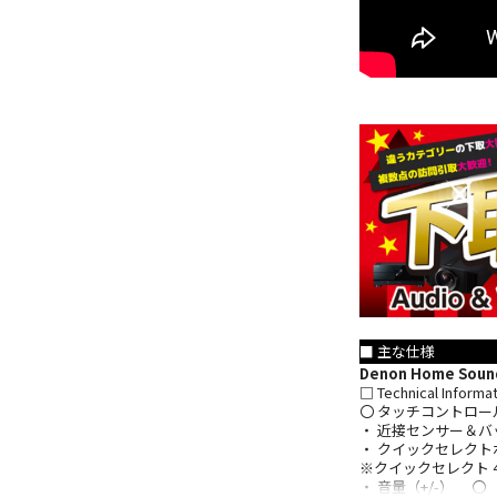
■ 主な仕様
Denon Home Sound
□ Technical Informa
〇 タッチコントロー
・ 近接センサー＆
・ クイックセレク
※クイックセレクト 
・ 音量（+/-） 〇