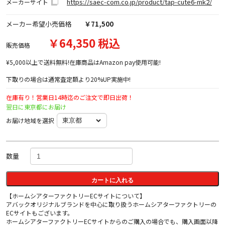
https://saec-com.co.jp/product/tap-cute6-mk2/
メーカーサイト
メーカー希望小売価格
￥71,500
￥64,350 税込
販売価格
¥5,000以上で送料無料!在庫商品はAmazon pay使用可能!
下取りの場合は通常査定額より20%UP実施中!
在庫有り！営業日14時迄のご注文で即日出荷！
翌日に東京都にお届け
お届け地域を選択
数量
カートに入れる
【ホームシアターファクトリーECサイトについて】
アバックオリジナルブランドを中心に取り扱うホームシアターファクトリーの
ECサイトもございます。
ホームシアターファクトリーECサイトからのご購入の場合でも、購入画面以降