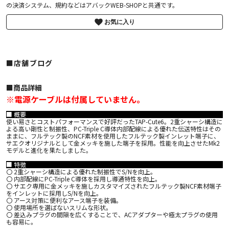
の決済システム、規約などはアバックWEB-SHOPと共通です。
お気に入り
■店舗ブログ
■︎商品詳細
※電源ケーブルは付属していません。
■ 概要
使い易さとコストパフォーマンスで好評だったTAP-Cute6。2重シャーシ構造に
よる高い剛性と制振性、PC-Triple C導体内部配線による優れた伝送特性はその
ままに、フルテック製のNCF素材を使用したフルテック製インレット端子に、
サエクオリジナルとして金メッキを施した端子を採用。性能を向上させたMk2
モデルと進化を果たしました。
■ 特徴
〇 2重シャーシ構造による優れた制振性でS/Nを向上。
〇 内部配線にPC-Triple C導体を採用し導通特性を向上。
〇 サエク専用に金メッキを施しカスタマイズされたフルテック製NCF素材端子
をインレットに採用しS/Nを向上。
〇 アース対策に便利なアース端子を装備。
〇 使用場所を選ばないスリムな形状。
〇 差込みプラグの間隔を広くすることで、ACアダプターや極太プラグの使用
も容易に。