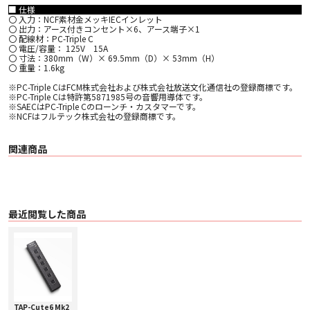
■ 仕様
〇 入力：NCF素材金メッキIECインレット
〇 出力：アース付きコンセント×6、アース端子×1
〇 配線材：PC-Triple C
〇 電圧/容量： 125V 15A
〇 寸法：380mm（W）× 69.5mm（D）× 53mm（H）
〇 重量：1.6kg
※PC-Triple CはFCM株式会社および株式会社放送文化通信社の登録商標です。
※PC-Triple Cは特許第5871985号の音響用導体です。
※SAECはPC-Triple Cのローンチ・カスタマーです。
※NCFはフルテック株式会社の登録商標です。
関連商品
最近閲覧した商品
TAP-Cute6 Mk2