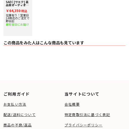
SAEC [サエク] 高
品質オーディオ用
電源タップ
￥64,350
税込
在庫有り！営業日
14時迄のご注文で
即日出
最短翌日にお届け
この商品をみた人はこんな商品も見ています
ご利用ガイド
当サイトについて
お支払い方法
会社概要
配送/送料について
特定商取引法に基づく表記
商品の不良/返品
プライバシーポリシー