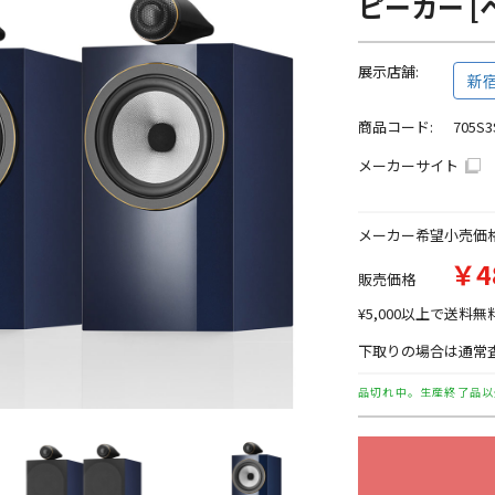
ピーカー [
展示店舗:
新
商品コード:
705S3
メーカーサイト
メーカー希望小売価
￥4
販売価格
¥5,000以上で送料無
下取りの場合は通常査
品切れ中。生産終了品以