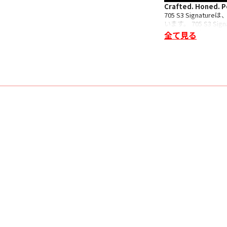
Crafted. Honed. P
705 S3 Sign
います。 705 S3
やトゥイーター・オン・
全て見る
率の高いトゥイータ
ー、より高品位なム
ーミナルが採用され
技術的特徴
・ デカップリング
・ ソリッドボディ
・ Continuum™コ
・ Flowport™
■ 仕様
〇 2ウェイ・バスレ
〇 ドライブ・ユニッ
・ 25mm デカッ
・ 165mm コンテ
〇 周波数レンジ 45Hz 
〇 周波数レスポンス（基
〇 感度（軸上1m / 2.
〇 高調波歪率
・ 2次および3次高調
・ 1%未満（100Hz - 
・ 0.5%未満（150Hz 