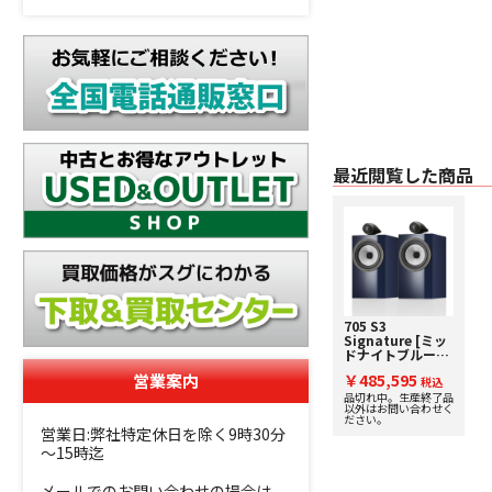
最近閲覧した商品
705 S3
Signature [ミッ
ドナイトブルー・
メタリック] B&W
営業案内
￥485,595
[ビーアンドダブ
税込
リュ] ブックシェ
品切れ中。生産終了品
以外はお問い合わせく
ルフスピーカー
ださい。
[ペア] 下取り査定
営業日:弊社特定休日を除く9時30分
額20%アップ実施
～15時迄
中！
メールでのお問い合わせの場合は、