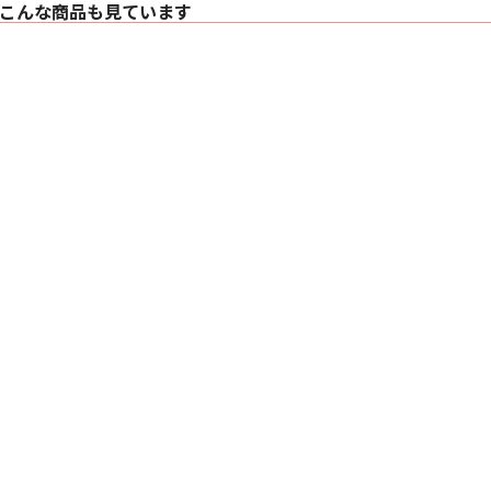
こんな商品も見ています
〇 公称インピーダンス 
〇 推奨アンプ出力 3
〇 最大推奨ケーブルイ
〇 外形寸法
・ 高さ：345 mm
・ 幅：192 mm（
・ 奥行：297 mm
〇 質量 10.4kg
〇 仕上げ
・ キャビネット：
・ グリル：ブラック