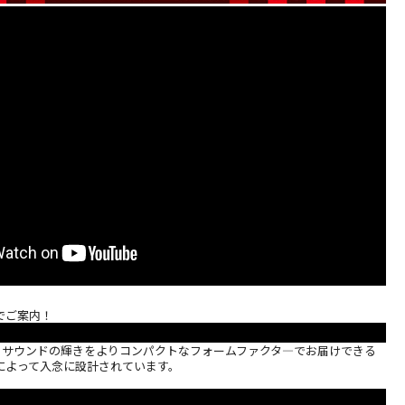
【中古】B&W
【中古】B&W
【中古】B&W M-
【中古】B&
603S3(MR)ペア
CM9(B)【コード
1(B)【コード22-
686(MR)【
【コード10-
10-100237】フロ
100263】ブック
10-10072
100739】フロア
ア型スピーカー
シェルフスピーカ
クシェルフ
でご案内！
￥217,800
￥149,600
￥8,400
￥29,000
型スピーカー(ペ
(税込)
(ペア)
(税込)
ー一本
(税込)
カー(ペア)
(
ア)
atureは、サウンドの輝きをよりコンパクトなフォームファクタ―でお届けできる
によって入念に設計されています。