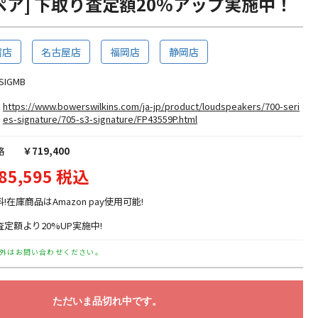
ペア] 下取り査定額20%アップ実施中！
宿店
名古屋店
福岡店
静岡店
SIGMB
https://www.bowerswilkins.com/ja-jp/product/loudspeakers/700-seri
es-signature/705-s3-signature/FP43559P.html
格
￥719,400
85,595 税込
料!在庫商品はAmazon pay使用可能!
定額より20%UP実施中!
外はお問い合わせください。
ただいま品切れ中です。