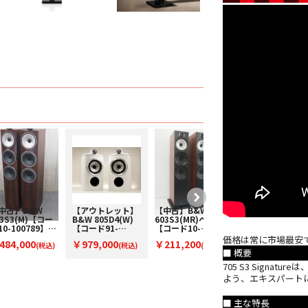
中古】B&W
【アウトレット】
【中古】B&W
【アウトレット】
03S3(M)【コー
B&W 805D4(W)
603S3(MR)ペア
B&W 802D4(WN)
10-100789】フ
【コード91-
【コード10-
【コード91-
ア型スピーカー
100153】ブック
100609】フロア
100152】フロア
価格は常に市場最安
484,000
￥979,000
￥211,200
￥3,696,000
ペア)
(税込)
シェルフスピーカ
(税込)
型スピーカー(ペ
(税込)
型スピーカー(ペ
(税
■ 概要
ー(ペア)
ア)
ア)
込)
705 S3 Sign
よう、エキスパート
■ 主な特長