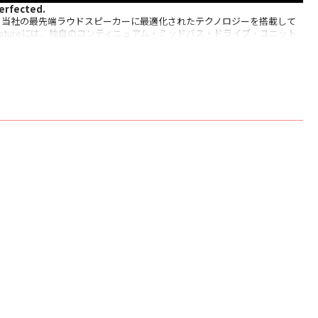
erfected.
atureは、当社の最先端ラウドスピーカーに最適化されたテクノロジーを搭載して
 Signatureには、独自のコンティニュアム・ミッドバス・ドライブ・ユニット
トップに加えて、800 Series Signatureのために開発された、より開口
ー・グリルメッシュ、新開発のミッドバス・ドライブ・ユニット用ダンパ
ンドルフ・コンデンサーと空芯コイル、そして改良されたスピーカー・タ
ています。
・カーボンドーム・トゥイーター
・トゥイーター・オントップ
ーン・バス / ミッドレンジ
フ型
ト
プリング・カーボンドーム・トゥイーター×1
ィニュアム・コーン・バス / ミッドレンジ×1
- 33kHz（-6dB）
準値に対し+/-3dB） 50Hz - 28kHz（±3dB）
83Vrms） 88dB
波（90dB、軸上 1m）
22kHz）
- 20kHz）