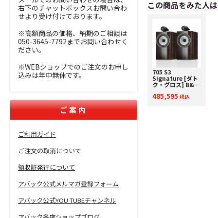
この商品をみた人は
右下のチャットボックスお問い合わ
せより受け付けております。
※高額商品の価格、納期のご相談は
050-3645-7792までお問い合わせく
ださい。
※WEBショップでのご注文のお申し
705 S3
込みは年中無休です。
Signature [ダト
ク・グロス] B&W
[ビーアンドダブ
485,595
リュ] ブックシェ
税込
ルフスピーカー
ご案内
[ペア] 下取り査定
額20%アップ実施
中！
ご利用ガイド
ご注文の取消について
領収証発行について
アバック公式メルマガ登録フォーム
アバック公式YOU TUBEチャンネル
アバック各店ショップブログ