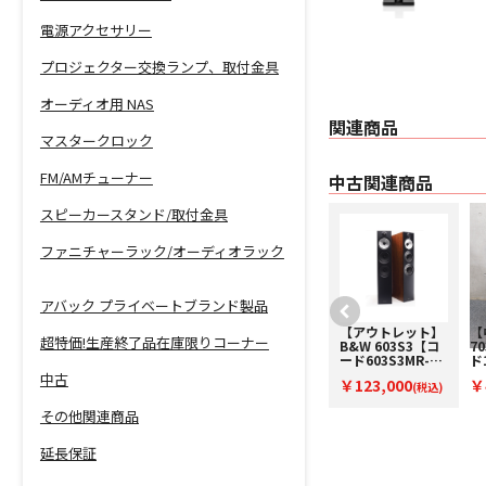
電源アクセサリー
プロジェクター交換ランプ、取付金具
オーディオ用 NAS
関連商品
マスタークロック
FM/AMチューナー
中古関連商品
スピーカースタンド/取付金具
ファニチャーラック/オーディオラック
アバック プライベートブランド製品
【中古】B&W
【アウトレット】
【
超特価!生産終了品在庫限りコーナー
CM5(B)【コード
B&W 603S3【コ
7
10-100552】ブッ
ード603S3MR-
ド
クシェルフスピー
O】フロア型スピ
ロ
中古
￥47,800
￥123,000
￥
カー(ペア)
(税込)
ーカー(ペアのみ)
(税込)
(
その他関連商品
延長保証