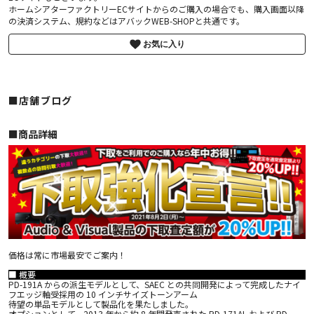
ホームシアターファクトリーECサイトからのご購入の場合でも、購入画面以降
の決済システム、規約などはアバックWEB-SHOPと共通です。
お気に入り
■店舗ブログ
■︎商品詳細
価格は常に市場最安でご案内！
■ 概要
PD-191A からの派生モデルとして、SAEC との共同開発によって完成したナイ
フエッジ軸受採用の 10 インチサイズトーンアーム
待望の単品モデルとして製品化を果たしました。
オプションとして、2013 年から約 8 年間発売された PD-171AL および PD-