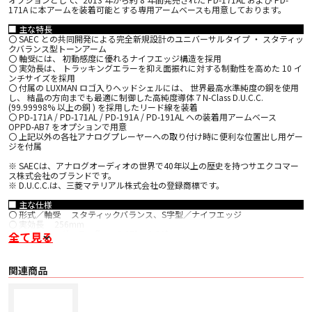
171A に本アームを装着可能とする専用アームベースも用意しております。
■ 主な特長
〇 SAEC との共同開発による完全新規設計のユニバーサルタイプ ・ スタティッ
クバランス型トーンアーム
〇 軸受には、 初動感度に優れるナイフエッジ構造を採用
〇 実効長は、 トラッキングエラーを抑え面振れに対する制動性を高めた 10 イ
ンチサイズを採用
〇 付属の LUXMAN ロゴ入りヘッドシェルには、 世界最高水準純度の銅を使用
し、 結晶の方向までも最適に制御した高純度導体７N-Class D.U.C.C.
(99.99998% 以上の銅 ) を採用したリード線を装着
〇 PD-171A / PD-171AL / PD-191A / PD-191AL への装着用アームベース
OPPD-AB7 をオプションで用意
〇 上記以外の各社アナログプレーヤーへの取り付け時に便利な位置出し用ゲー
ジを付属
※ SAECは、アナログオーディオの世界で40年以上の歴史を持つサエクコマー
ス株式会社のブランドです。
※ D.U.C.C.は、三菱マテリアル株式会社の登録商標です。
■ 主な仕様
〇 形式／軸受 スタティックバランス、S字型／ナイフエッジ
〇 実効長 256mm
〇 トラッキングエラー角 +1.07°～-1.52°
全て見る
〇 オーバーハング 16mm
〇 適合カートリッジ自重 4～11g (付属ヘッドシェル込み17～24g)
〇 高さ調整範囲 22mm (アームパイプセンター～トップパネル上面)
関連商品
〇 アンチスケーティング 0～4g
〇 全長 278.7mm
〇 質量 713g (カウンターウェイト、アンチスケーティングウェイト、マウン
ティングベース含む)
〇 付属品