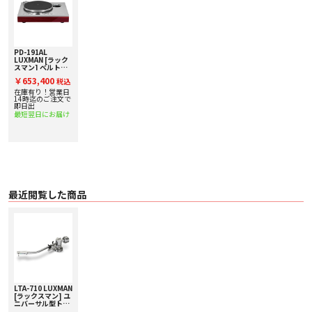
・ ヘッドシェル
・ フォノケーブル
・ カウンターウェイト
・ マウンティングベース
・ マウンティングベース取り付けねじ
PD-191AL
・ アンチスケーティングウェイト
LUXMAN [ラック
スマン] ベルトド
・ オーバーハングゲージ
ライブアナログプ
・ トーンアーム取り付けゲージ
￥653,400
税込
レーヤー 下取り査
・ アームリフター調整レンチ
定額20%アップ実
在庫有り！営業日
・ トーンアーム調整レンチ
施中！
14時迄のご注文で
即日出
・ マウンティングベース取り付けレンチ
最短翌日にお届け
〇 別売オプション
・ PD-171A/AL/PD-191A/AL用アームベース OPPD-AB7 55,000円(税込)
・ ヘビーウエイト 22,000円(税込)
・ ヘッドシェル(D.U.C.C.リード線付き) 16,500円(税込)
※ 本製品にカートリッジは付属していません。別売オプションはサービスパー
ツ扱いとなります。
最近閲覧した商品
LTA-710 LUXMAN
[ラックスマン] ユ
ニバーサル型トー
ンアーム 下取り査