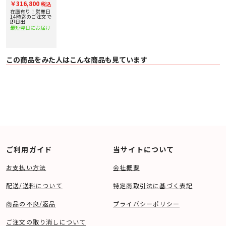
￥316,800
税込
定額20%アップ実
施中！
在庫有り！営業日
14時迄のご注文で
即日出
最短翌日にお届け
この商品をみた人はこんな商品も見ています
ご利用ガイド
当サイトについて
お支払い方法
会社概要
配送/送料について
特定商取引法に基づく表記
商品の不良/返品
プライバシーポリシー
ご注文の取り消しについて