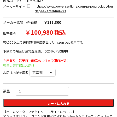
商品コード:
HTM6S3MR
https://www.bowerswilkins.com/ja-jp/product/lou
メーカーサイト
dspeakers/htm6-s3
メーカー希望小売価格
￥118,800
￥100,980 税込
販売価格
¥5,000以上で送料無料!在庫商品はAmazon pay使用可能!
下取りの場合は通常査定額より20%UP実施中!
在庫有り！営業日14時迄のご注文で即日出荷！
翌日に東京都にお届け
お届け地域を選択
数量
カートに入れる
【ホームシアターファクトリーECサイトについて】
アバックオリジナルブランドを中心に取り扱うホームシアターファクトリーの