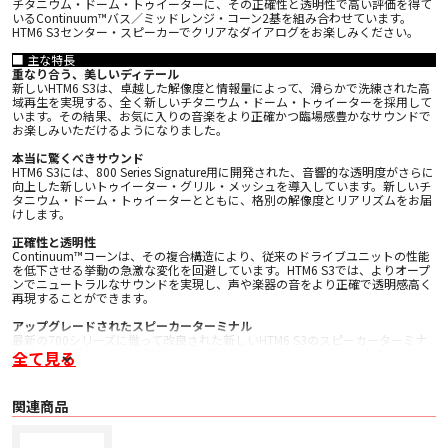
チタニウム・ドーム・トゥイーターに、その正確性と透明性で高い評価を得て
いるContinuum™バス／ミッドレンジ・コーン2基を組み合わせています。
HTM6 S3センター・スピーカーでクリアなダイアログをお楽しみください。
■ 主な特長
重なり合う、美しいディテール
新しいHTM6 S3は、卓越した解像度と情報量によって、滑らかで洗練された高
域再生を実現する、全く新しいチタニウム・ドーム・トゥイーターを採用して
います。その結果、お気に入りの音楽をより正確かつ臨場感豊かなサウンドで
お楽しみいただけるようになりました。
本当に驚くべきサウンド
HTM6 S3には、800 Series Signature用に開発された、音響的な透明度がさらに
向上した新しいトゥイーター・グリル・メッシュを導入しています。新しいチ
タニウム・ドーム・トゥイーターとともに、格別の解像度とリアリズムをお届
けします。
正確性と透明性
Continuum™コーンは、その複合構造により、従来のドライブユニットの性能
を低下させる挙動の急激な変化を回避しています。HTM6 S3では、よりオープ
ンでニュートラルなサウンドを実現し、声や楽器の音をより正確で透明感高く
再現することができます。
アップグレードされたスピーカーターミナル
最新の700シリーズに倣って改良された新しいHTM6 S3のスピーカーターミナ
ルは、より簡単に、より確実に接続できるようにレイアウトを改めることによ
全て見る
り、アンプとスピーカー間の信号伝送の品質を高めています。
■ 主な仕様
関連商品
〇 技術的特徴
・ デカップリング・ダブルドーム・チタニウム・トゥイーター
・ Continuum™ コーン・バス / ミッドレンジ