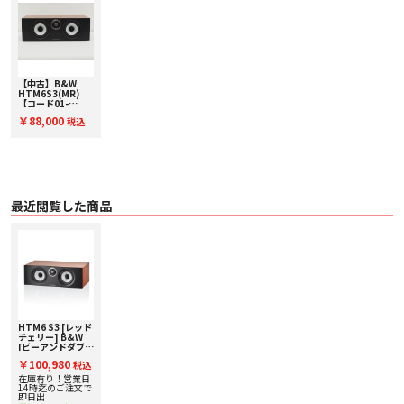
・ Flowport™
〇 仕様 2ウェイ・バスレフ型
〇 ドライブ・ユニット
・ 25mm チタニウム・ドーム・トゥイーター
・ 130mm Continuum コーン・バス / ミッドレンジ × 2
〇 周波数レンジ（-6dB） 42Hz - 33kHz
〇 周波数レスポンス（基準値に対し±3dB） 72Hz - 28kHz
【中古】B&W
〇 感度（軸上 1m / 2.83Vrms） 87dB
HTM6S3(MR)
【コード01-
〇 高調波歪
13521】センター
・ 2次および3次高調波（90dB、軸上1m）
￥88,000
税込
スピーカー
・ 1%未満（100Hz - 22kHz）
・ 0.5%未満（120Hz - 12kHz）
〇 公称インピーダンス 8Ω（最小 4.3Ω）
〇 推奨アンプ出力 30W - 120W（8Ω、クリップしていない音源で）
〇 推奨最大ケーブルインピーダンス 0.1Ω
〇 外形寸法
最近閲覧した商品
・ 高さ：160 mm
・ 幅：480 mm
・ 奥行：255 mm（キャビネットのみ）/ 283 mm（グリルおよび端子を含
む）
〇 質量 7.7kg
〇 仕上げ
・ キャビネット：ブラック/ホワイト/オーク/レッドチェリー
・ グリル：ブラック（ブラック / レッドチェリー）/グレー（ホワイト / オー
ク）
HTM6 S3 [レッド
チェリー] B&W
[ビーアンドダブリ
ュ] センタースピ
￥100,980
税込
ーカー 下取り査定
額20%アップ実施
在庫有り！営業日
中！
14時迄のご注文で
即日出