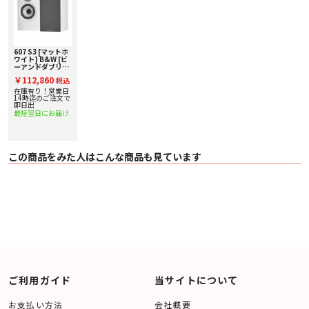
607 S3 [マットホ
ワイト] B&W [ビ
ーアンドダブリ
ュ] ブックシェル
￥112,860
税込
フスピーカー [ペ
ア] 下取り査定額
在庫有り！営業日
20%アップ実施
14時迄のご注文で
中！
即日出
最短翌日にお届け
この商品をみた人はこんな商品も見ています
ご利用ガイド
当サイトについて
お支払い方法
会社概要