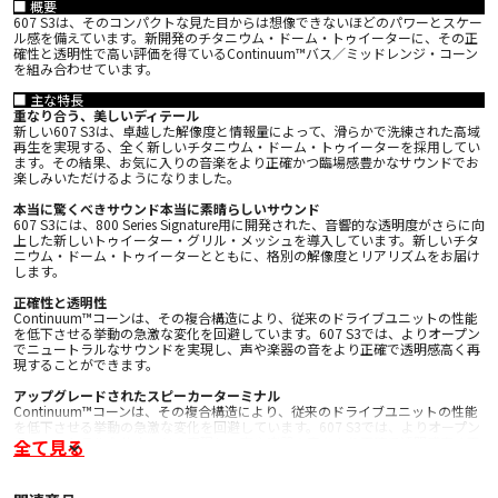
■ 概要
607 S3は、そのコンパクトな見た目からは想像できないほどのパワーとスケー
ル感を備えています。新開発のチタニウム・ドーム・トゥイーターに、その正
確性と透明性で高い評価を得ているContinuum™バス／ミッドレンジ・コーン
を組み合わせています。
■ 主な特長
重なり合う、美しいディテール
新しい607 S3は、卓越した解像度と情報量によって、滑らかで洗練された高域
再生を実現する、全く新しいチタニウム・ドーム・トゥイーターを採用してい
ます。その結果、お気に入りの音楽をより正確かつ臨場感豊かなサウンドでお
楽しみいただけるようになりました。
本当に驚くべきサウンド本当に素晴らしいサウンド
607 S3には、800 Series Signature用に開発された、音響的な透明度がさらに向
上した新しいトゥイーター・グリル・メッシュを導入しています。新しいチタ
ニウム・ドーム・トゥイーターとともに、格別の解像度とリアリズムをお届け
します。
正確性と透明性
Continuum™コーンは、その複合構造により、従来のドライブユニットの性能
を低下させる挙動の急激な変化を回避しています。607 S3では、よりオープン
でニュートラルなサウンドを実現し、声や楽器の音をより正確で透明感高く再
現することができます。
アップグレードされたスピーカーターミナル
Continuum™コーンは、その複合構造により、従来のドライブユニットの性能
を低下させる挙動の急激な変化を回避しています。607 S3では、よりオープン
でニュートラルなサウンドを実現し、声や楽器の音をより正確で透明感高く再
全て見る
現することができます。
■ 主な仕様