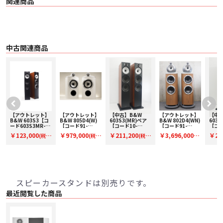
関連商品
〇 技術的特徴
・ デカップリング・ダブルドーム・チタニウム・トゥイーター
・ Continuum™ コーン・バス / ミッドレンジ
・ Flowport™
〇 仕様 2ウェイ・バスレフ型
〇 ドライブ・ユニット
・ 25mm チタニウム・ドーム・トゥイーター
中古関連商品
・ 130mm Continuum コーン・バス / ミッドレンジ
〇 周波数レンジ（-6dB） 40Hz - 33kHz
〇 周波数レスポンス（基準値に対し±3dB） 52Hz - 28kHz
〇 感度（軸上 1m / 2.83Vrms） 84dB
〇 高調波歪
・ 2次および3次高調波（90dB、軸上1m）
・ 1%未満（100Hz - 22kHz）
・ 0.5%未満（500Hz - 10kHz）
〇 公称インピーダンス 8Ω（最小 3.0Ω）
〇 推奨アンプ出力 30W - 100W（8Ω、クリップしていない音源で）
【アウトレット】
【アウトレット】
【中古】B&W
【アウトレット】
【中古
ペ
B&W 603S3【コ
B&W 805D4(W)
603S3(MR)ペア
B&W 802D4(WN)
603S
〇 推奨最大ケーブルインピーダンス 0.1Ω
ード603S3MR-
【コード91-
【コード10-
【コード91-
【コー
〇 外形寸法
O】フロア型スピ
100153】ブック
100609】フロア
100152】フロア
100
￥123,000
￥979,000
￥211,200
￥3,696,000
￥21
・ 高さ：300 mm
(税
(税
(税
(税
ーカー(ペアのみ)
シェルフスピーカ
型スピーカー(ペ
型スピーカー(ペ
型スピ
・ 幅：165 mm
ー(ペア)
ア)
ア)
ア)
込)
込)
込)
込)
込)
・ 奥行：207 mm（キャビネットのみ）/ 235 mm（グリルおよび端子を含
む）
〇 質量 4.65kg
〇 仕上げ
・ キャビネット：ブラック/ホワイト/オーク/レッドチェリー
スピーカースタンドは別売りです。
・ グリル：ブラック（ブラック / レッドチェリー）/グレー（ホワイト / オー
ク）
最近閲覧した商品