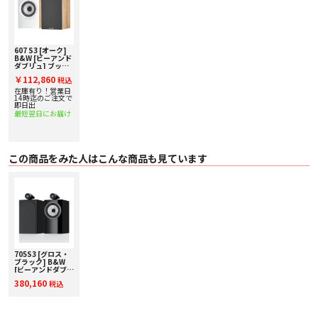
607 S3 [オーク]
B&W [ビーアンド
ダブリュ] ブック
シェルフスピーカ
￥112,860
税込
ー [ペア] 下取り査
定額20%アップ実
在庫有り！営業日
施中！
14時迄のご注文で
即日出
最短翌日にお届け
この商品をみた人はこんな商品も見ています
705S3 [グロス・
ブラック] B&W
[ビーアンドダブリ
ュ] ブックシェル
380,160
税込
フスピーカー [ペ
ア] 下取り査定額
20%アップ実施
中！