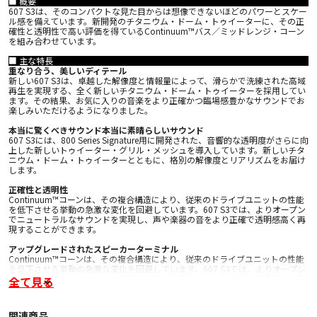
■ 概要
607 S3は、そのコンパクトな見た目からは想像できないほどのパワーとスケー
ル感を備えています。新開発のチタニウム・ドーム・トゥイーターに、その正
確性と透明性で高い評価を得ているContinuum™バス／ミッドレンジ・コーン
を組み合わせています。
■ 主な特長
重なり合う、美しいディテール
新しい607 S3は、卓越した解像度と情報量によって、滑らかで洗練された高域
再生を実現する、全く新しいチタニウム・ドーム・トゥイーターを採用してい
ます。その結果、お気に入りの音楽をより正確かつ臨場感豊かなサウンドでお
楽しみいただけるようになりました。
本当に驚くべきサウンド本当に素晴らしいサウンド
607 S3には、800 Series Signature用に開発された、音響的な透明度がさらに向
上した新しいトゥイーター・グリル・メッシュを導入しています。新しいチタ
ニウム・ドーム・トゥイーターとともに、格別の解像度とリアリズムをお届け
します。
正確性と透明性
Continuum™コーンは、その複合構造により、従来のドライブユニットの性能
を低下させる挙動の急激な変化を回避しています。607 S3では、よりオープン
でニュートラルなサウンドを実現し、声や楽器の音をより正確で透明感高く再
現することができます。
アップグレードされたスピーカーターミナル
Continuum™コーンは、その複合構造により、従来のドライブユニットの性能
を低下させる挙動の急激な変化を回避しています。607 S3では、よりオープン
でニュートラルなサウンドを実現し、声や楽器の音をより正確で透明感高く再
全て見る
現することができます。
■ 主な仕様
関連商品