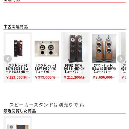
〇 技術的特徴
・ デカップリング・ダブルドーム・チタニウム・トゥイーター
・ Continuum™ コーン・バス / ミッドレンジ
・ Flowport™
〇 仕様 2ウェイ・バスレフ型
〇 ドライブ・ユニット
・ 25mm チタニウム・ドーム・トゥイーター
中古関連商品
・ 130mm Continuum コーン・バス / ミッドレンジ
〇 周波数レンジ（-6dB） 40Hz - 33kHz
〇 周波数レスポンス（基準値に対し±3dB） 52Hz - 28kHz
〇 感度（軸上 1m / 2.83Vrms） 84dB
〇 高調波歪
・ 2次および3次高調波（90dB、軸上1m）
・ 1%未満（100Hz - 22kHz）
・ 0.5%未満（500Hz - 10kHz）
〇 公称インピーダンス 8Ω（最小 3.0Ω）
〇 推奨アンプ出力 30W - 100W（8Ω、クリップしていない音源で）
【アウトレット】
【アウトレット】
【中古】B&W
【アウトレット】
【中古
ペ
B&W 603S3【コ
B&W 805D4(W)
603S3(MR)ペア
B&W 802D4(WN)
603S
〇 推奨最大ケーブルインピーダンス 0.1Ω
ード603S3MR-
【コード91-
【コード10-
【コード91-
【コー
〇 外形寸法
O】フロア型スピ
100153】ブック
100609】フロア
100152】フロア
100
￥123,000
￥979,000
￥211,200
￥3,696,000
￥21
・ 高さ：300 mm
(税
(税
(税
(税
ーカー(ペアのみ)
シェルフスピーカ
型スピーカー(ペ
型スピーカー(ペ
型スピ
・ 幅：165 mm
ー(ペア)
ア)
ア)
ア)
込)
込)
込)
込)
込)
・ 奥行：207 mm（キャビネットのみ）/ 235 mm（グリルおよび端子を含
む）
〇 質量 4.65kg
〇 仕上げ
・ キャビネット：ブラック/ホワイト/オーク/レッドチェリー
スピーカースタンドは別売りです。
・ グリル：ブラック（ブラック / レッドチェリー）/グレー（ホワイト / オー
ク）
最近閲覧した商品