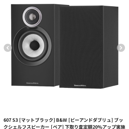
607 S3 [マットブラック] B&W [ビーアンドダブリュ] ブッ
クシェルフスピーカー [ペア] 下取り査定額20%アップ実施