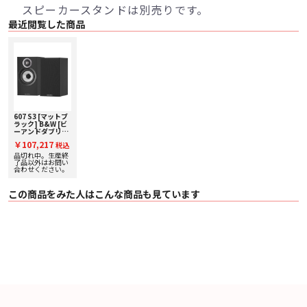
スピーカースタンドは別売りです。
最近閲覧した商品
607 S3 [マットブ
ラック] B&W [ビ
ーアンドダブリ
ュ] ブックシェル
￥107,217
税込
フスピーカー [ペ
ア] 下取り査定額
品切れ中。生産終
20%アップ実施
了品以外はお問い
中！
合わせください。
この商品をみた人はこんな商品も見ています