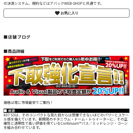
の決済システム、規約などはアバックWEB-SHOPと共通です。
お気に入り
■店舗ブログ
■︎商品詳細
価格は常に市場最安でご案内！
■ 概要
607 S3は、そのコンパクトな見た目からは想像できないほどのパワーとスケー
ル感を備えています。新開発のチタニウム・ドーム・トゥイーターに、その正
確性と透明性で高い評価を得ているContinuum™バス／ミッドレンジ・コーン
を組み合わせています。