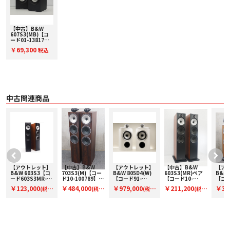
・ 25mm チタニウム・ドーム・トゥイーター
・ 130mm Continuum コーン・バス / ミッドレンジ
〇 周波数レンジ（-6dB） 40Hz - 33kHz
〇 周波数レスポンス（基準値に対し±3dB） 52Hz - 28kHz
【中古】B&W
〇 感度（軸上 1m / 2.83Vrms） 84dB
607S3(MB)【コ
ード01-13817】
〇 高調波歪
ブックシェルフス
・ 2次および3次高調波（90dB、軸上1m）
￥69,300
税込
ピーカー(ペア)
・ 1%未満（100Hz - 22kHz）
・ 0.5%未満（500Hz - 10kHz）
〇 公称インピーダンス 8Ω（最小 3.0Ω）
〇 推奨アンプ出力 30W - 100W（8Ω、クリップしていない音源で）
〇 推奨最大ケーブルインピーダンス 0.1Ω
〇 外形寸法
中古関連商品
・ 高さ：300 mm
・ 幅：165 mm
・ 奥行：207 mm（キャビネットのみ）/ 235 mm（グリルおよび端子を含
む）
〇 質量 4.65kg
〇 仕上げ
・ キャビネット：ブラック/ホワイト/オーク/レッドチェリー
・ グリル：ブラック（ブラック / レッドチェリー）/グレー（ホワイト / オー
ク）
【アウトレット】
【中古】B&W
【アウトレット】
【中古】B&W
【ア
B&W 603S3【コ
703S3(M)【コー
B&W 805D4(W)
603S3(MR)ペア
B&W 
ッ
ード603S3MR-
ド10-100789】フ
【コード91-
【コード10-
【コー
O】フロア型スピ
ロア型スピーカー
100153】ブック
100609】フロア
100
￥123,000
￥484,000
￥979,000
￥211,200
￥3,6
(税
(税
(税
(税
ーカー(ペアのみ)
(ペア)
シェルフスピーカ
型スピーカー(ペ
型スピ
ー(ペア)
ア)
ア)
込)
込)
込)
込)
込)