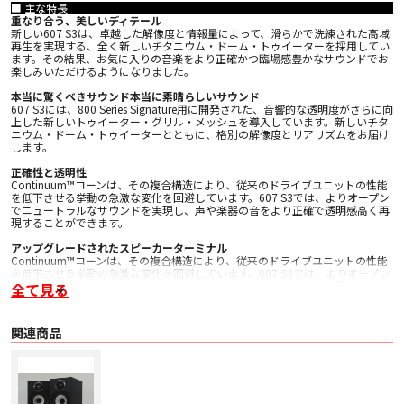
■ 主な特長
重なり合う、美しいディテール
新しい607 S3は、卓越した解像度と情報量によって、滑らかで洗練された高域
再生を実現する、全く新しいチタニウム・ドーム・トゥイーターを採用してい
ます。その結果、お気に入りの音楽をより正確かつ臨場感豊かなサウンドでお
楽しみいただけるようになりました。
本当に驚くべきサウンド本当に素晴らしいサウンド
607 S3には、800 Series Signature用に開発された、音響的な透明度がさらに向
上した新しいトゥイーター・グリル・メッシュを導入しています。新しいチタ
ニウム・ドーム・トゥイーターとともに、格別の解像度とリアリズムをお届け
します。
正確性と透明性
Continuum™コーンは、その複合構造により、従来のドライブユニットの性能
を低下させる挙動の急激な変化を回避しています。607 S3では、よりオープン
でニュートラルなサウンドを実現し、声や楽器の音をより正確で透明感高く再
現することができます。
アップグレードされたスピーカーターミナル
Continuum™コーンは、その複合構造により、従来のドライブユニットの性能
を低下させる挙動の急激な変化を回避しています。607 S3では、よりオープン
でニュートラルなサウンドを実現し、声や楽器の音をより正確で透明感高く再
全て見る
現することができます。
■ 主な仕様
関連商品
〇 技術的特徴
・ デカップリング・ダブルドーム・チタニウム・トゥイーター
・ Continuum™ コーン・バス / ミッドレンジ
・ Flowport™
〇 仕様 2ウェイ・バスレフ型
〇 ドライブ・ユニット