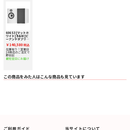
・ 1%未満（100Hz - 22kHz）
・ 0.5%未満（150Hz - 12kHz）
〇 公称インピーダンス 8Ω（最小 3.7Ω）
〇 推奨アンプ出力 30W - 120W（8Ω、クリップしていない音源で）
〇 推奨最大ケーブルインピーダンス 0.1Ω
〇 外形寸法
・ 高さ：344 mm
・ 幅：189 mm
606 S3 [マットホ
・ 奥行：300 mm（キャビネットのみ）/ 328 mm（グリルおよび端子を含
ワイト] B&W [ビ
む）
ーアンドダブリ
〇 質量 7.05kg
ュ] ブックシェル
￥140,580
税込
フスピーカー [ペ
〇 仕上げ
ア] 下取り査定額
在庫有り！営業日
・ キャビネット：ブラック/ホワイト/オーク/レッドチェリー
20%アップ実施
14時迄のご注文で
・ グリル：ブラック（ブラック / レッドチェリー）/グレー（ホワイト / オー
中！
即日出
ク）
最短翌日にお届け
この商品をみた人はこんな商品も見ています
ご利用ガイド
当サイトについて