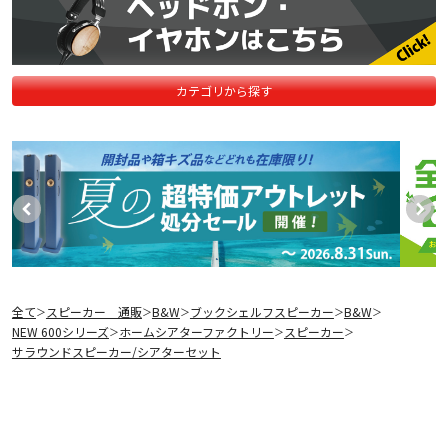
カテゴリから探す
全て
スピーカー 通販
B&W
ブックシェルフスピーカー
B&W
＞
＞
＞
＞
＞
NEW 600シリーズ
ホームシアターファクトリー
スピーカー
＞
＞
＞
サラウンドスピーカー/シアターセット