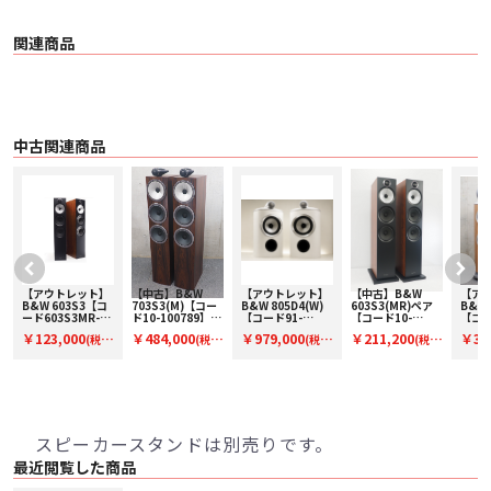
楽しみいただけるようになりました。
本当に驚くべきサウンド本当に素晴らしいサウンド
関連商品
606 S3には、800 Series Signature用に開発された、音響的な透明度がさらに向
上した新しいトゥイーター・グリル・メッシュを導入しています。新しいチタ
ニウム・ドーム・トゥイーターとともに、格別の解像度とリアリズムをお届け
します。
正確性と透明性
Continuum™コーンは、その複合構造により、従来のドライブユニットの性能
中古関連商品
を低下させる挙動の急激な変化を回避しています。606 S3では、よりオープン
でニュートラルなサウンドを実現し、声や楽器の音をより正確で透明感高く再
現することができます。
アップグレードされたスピーカーターミナル
最新の700シリーズに倣って改良された新しい606 S3のスピーカーターミナル
は、より簡単に、より確実に接続できるようにレイアウトを改めることによ
り、アンプとスピーカー間の信号伝送の品質を高めています。
【アウトレット】
【中古】B&W
【アウトレット】
【中古】B&W
【ア
■ 主な仕様
B&W 603S3【コ
703S3(M)【コー
B&W 805D4(W)
603S3(MR)ペア
B&W 
〇 技術的特徴
ッ
ード603S3MR-
ド10-100789】フ
【コード91-
【コード10-
【コー
・ デカップリング・ダブルドーム・チタニウム・トゥイーター
O】フロア型スピ
ロア型スピーカー
100153】ブック
100609】フロア
100
￥123,000
￥484,000
￥979,000
￥211,200
￥3,6
(税
(税
(税
(税
・ Continuum™ コーン・バス / ミッドレンジ
ーカー(ペアのみ)
(ペア)
シェルフスピーカ
型スピーカー(ペ
型スピ
ー(ペア)
ア)
ア)
・ Flowport™
込)
込)
込)
込)
込)
〇 仕様 2ウェイ・バスレフ型
〇 ドライブ・ユニット
・ 25mm チタニウム・ドーム・トゥイーター
・ 165mm Continuum コーン・バス / ミッドレンジ
〇 周波数レンジ（-6dB） 40Hz - 33kHz
スピーカースタンドは別売りです。
〇 周波数レスポンス（基準値に対し±3dB） 52Hz - 28kHz
最近閲覧した商品
〇 感度（軸上 1m / 2.83Vrms） 88dB
〇 高調波歪 2次および3次高調波（90dB、軸上1m）