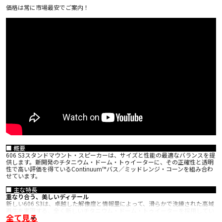
価格は常に市場最安でご案内！
■ 概要
606 S3スタンドマウント・スピーカーは、サイズと性能の最適なバランスを提
供します。新開発のチタニウム・ドーム・トゥイーターに、その正確性と透明
性で高い評価を得ているContinuum™バス／ミッドレンジ・コーンを組み合わ
せています。
■ 主な特長
重なり合う、美しいディテール
新しい606 S3は、卓越した解像度と情報量によって、滑らかで洗練された高域
再生を実現する、全く新しいチタニウム・ドーム・トゥイーターを採用してい
全て見る
ます。その結果、お気に入りの音楽をより正確かつ臨場感豊かなサウンドでお