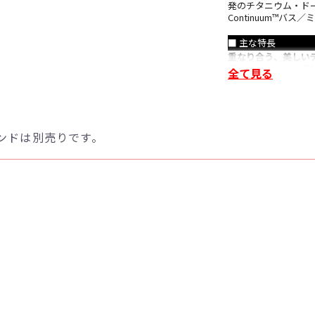
発のチタニウム・ド
Continuum™バ
■ 主な特長
重なり合う、美しい
新しい606 S3は
全て見る
る、全く新しいチタ
の音楽をより正確か
本当に驚くべきサウ
606 S3には、800
ンドは別売りです。
トゥイーター・グリ
ーとともに、格別の
正確性と透明性
Continuum™
の急激な変化を回避し
し、声や楽器の音を
アップグレードされ
最新の700シリーズ
に、より確実に接続
号伝送の品質を高め
■ 主な仕様
〇 技術的特徴