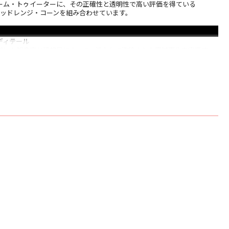
ーム・トゥイーターに、その正確性と透明性で高い評価を得ている
ス／ミッドレンジ・コーンを組み合わせています。
ディテール
、卓越した解像度と情報量によって、滑らかで洗練された高域再生を実現す
ニウム・ドーム・トゥイーターを採用しています。その結果、お気に入り
つ臨場感豊かなサウンドでお楽しみいただけるようになりました。
ンド本当に素晴らしいサウンド
 Series Signature用に開発された、音響的な透明度がさらに向上した新しい
ル・メッシュを導入しています。新しいチタニウム・ドーム・トゥイータ
解像度とリアリズムをお届けします。
コーンは、その複合構造により、従来のドライブユニットの性能を低下させる挙動
ています。606 S3では、よりオープンでニュートラルなサウンドを実現
より正確で透明感高く再現することができます。
たスピーカーターミナル
に倣って改良された新しい606 S3のスピーカーターミナルは、より簡単
できるようにレイアウトを改めることにより、アンプとスピーカー間の信
ています。