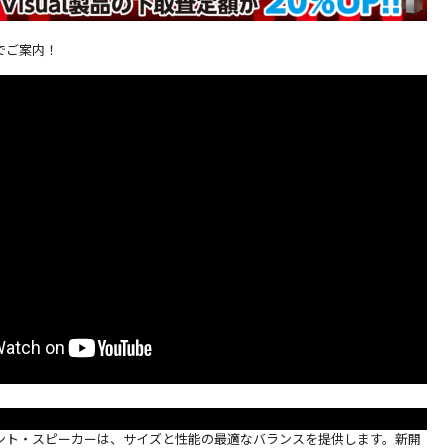
でご案内！
【中古】B&W
【中古】B&W
【中古】B&W M-
【中古】B&
603S3(MR)ペア
CM9(B)【コード
1(B)【コード22-
686(MR)【
【コード10-
10-100237】フロ
100263】ブック
10-10072
100739】フロア
ア型スピーカー
シェルフスピーカ
クシェルフ
￥217,800
￥149,600
￥8,400
￥29,000
型スピーカー(ペ
(税込)
(ペア)
(税込)
ー一本
(税込)
カー(ペア)
(
ア)
マウント・スピーカーは、サイズと性能の最適なバランスを提供します。新開