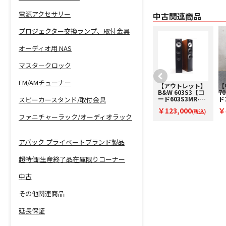
電源アクセサリー
中古関連商品
プロジェクター交換ランプ、取付金具
オーディオ用 NAS
マスタークロック
FM/AMチューナー
【中古】B&W
【アウトレット】
【
CM5(B)【コード
B&W 603S3【コ
7
10-100552】ブッ
ード603S3MR-
ド
スピーカースタンド/取付金具
クシェルフスピー
O】フロア型スピ
ロ
￥47,800
￥123,000
￥
カー(ペア)
(税込)
ーカー(ペアのみ)
(税込)
(
ファニチャーラック/オーディオラック
アバック プライベートブランド製品
超特価!生産終了品在庫限りコーナー
中古
その他関連商品
延長保証