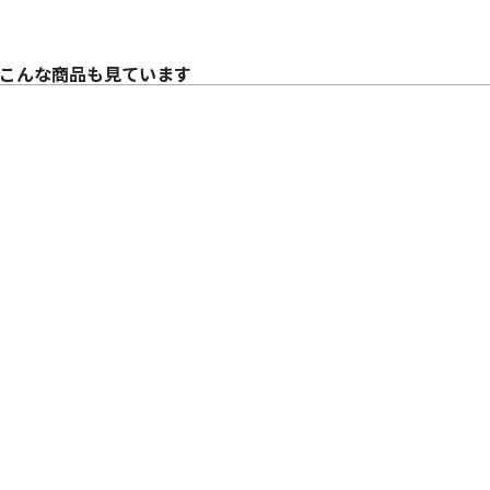
・ デカップリング
・ Continuum™ 
・ Flowport™
〇 仕様 2ウェイ・
こんな商品も見ています
〇 ドライブ・ユニッ
・ 25mm チタニ
・ 165mm Conti
〇 周波数レンジ（-6dB
〇 周波数レスポンス（基
〇 感度（軸上 1m / 2.
〇 高調波歪 2次およ
・ 1%未満（100Hz - 
・ 0.5%未満（150Hz 
〇 公称インピーダンス
〇 推奨アンプ出力 3
〇 推奨最大ケーブル
〇 外形寸法
・ 高さ：344 mm
・ 幅：189 mm
・ 奥行：300 mm
〇 質量 7.05kg
〇 仕上げ
・ キャビネット：ブ
・ グリル：ブラック（