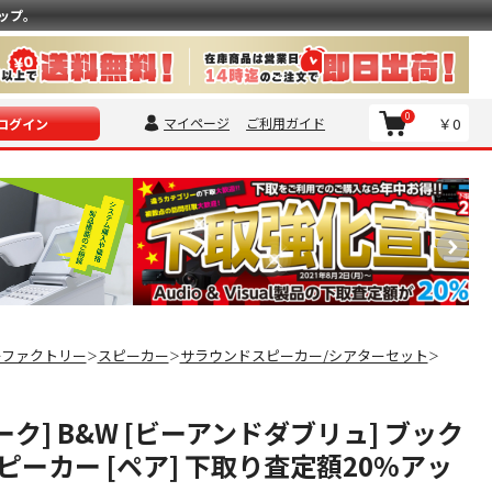
ップ。
0
マイページ
ご利用ガイド
￥0
ログイン
ーファクトリー
スピーカー
サラウンドスピーカー/シアターセット
＞
＞
＞
[オーク] B&W [ビーアンドダブリュ] ブック
ーカー [ペア] 下取り査定額20%アッ