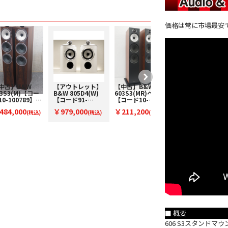
価格は常に市場最安
中古】B&W
【アウトレット】
【中古】B&W
【アウトレット】
03S3(M)【コー
B&W 805D4(W)
603S3(MR)ペア
B&W 802D4(WN)
10-100789】フ
【コード91-
【コード10-
【コード91-
ア型スピーカー
100153】ブック
100609】フロア
100152】フロア
484,000
￥979,000
￥211,200
￥3,696,000
ペア)
(税込)
シェルフスピーカ
(税込)
型スピーカー(ペ
(税込)
型スピーカー(ペ
(税
ー(ペア)
ア)
ア)
込)
■ 概要
606 S3スタンド