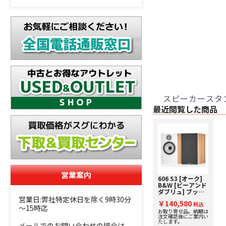
スピーカースタ
最近閲覧した商品
営業案内
606 S3 [オーク]
B&W [ビーアンド
ダブリュ] ブック
シェルフスピーカ
営業日:弊社特定休日を除く9時30分
￥140,580
ー [ペア] 下取り査
税込
～15時迄
定額20%アップ実
お取り寄せ品。納期は
注文確認後にご案内い
施中！
たします。
メールでのお問い合わせの場合は、