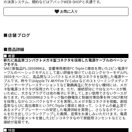
の決済システム、規約などはアバックWEB-SHOPと共通です。
お気に入り
■店舗ブログ
■︎商品詳細
■ 概要
新たに高品質コンパクトメガネ型コネクタを採用した電源ケーブルのベーシッ
クモデル
SAEC新製品PL-3800MMは、音響専用導体PC Triple C導体を用いた2ピン電源ケ
ーブルのベーシックモデルとして高い評価を受けているロングセラーモデルPL-
3800をベースに、高品質なコンパクトなメガネ型コネクタを採用した電源ケー
ブルです。昨今ではApple TV 4KやFire TV Cube などのストリーミングメディア
プレーヤーやプレーステーション５など動画再生に欠かせない機材には、メガ
ネ型電源コネクタが採用されています。ただ、接続部分に十分なスペースが無
いために、大きなプラグでは他の端子に干渉してしまい使用できないケースが
有ります。PL-3800MMはフルテック製の静電気と制振対策効果を持つNCF素材
を採用しながらコンパクトなサイズを実現したメガネ型コネクタを搭載。超低
歪率ならびに高伝導率というPC-Triple C導体と相まって、システムの最上流で
あるメディアプレーヤーへの安定した電源供給を実現し、さらなるポテンシャ
ルを引き出しワンランクアップした画質、音質をお楽しみいただけます。電源
側プラグは金メッキを施した2ピンコネクタなので家庭用コンセントなどとも
接続が容易です。
■ 特徴