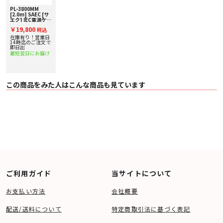
PL-3800MM
[2.0m] SAEC [サ
エク] IEC電源ケー
ブル
￥19,800
税込
在庫有り！営業日
14時迄のご注文で
即日出
最短翌日にお届け
この商品をみた人はこんな商品も見ています
ご利用ガイド
当サイトについて
お支払い方法
会社概要
配送/送料について
特定商取引法に基づく表記