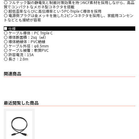
〇 フルテック製の静電気と制振対策効果を持つNCF素材を採用しながら、高品
質でコンパクトなメガネ型コネクタを搭載
〇 超低歪率ならびに高伝導率というPC-Triple C導体を採用
〇 電源側プラグは金メッキを施した2ピンコネクタを採用し、家庭用コンセン
トなどとも接続が容易
■ 仕様
〇 ケーブル導体：PC Triple C
〇 導体断面積：2sq（㎟）
〇 導体絶縁体：PVC絶縁
〇 ケーブル外径：φ8.5mm
〇 ケーブル被覆：軟質PVC
〇 許容電流：15A
〇 長さ：2.0m
関連商品
最近閲覧した商品