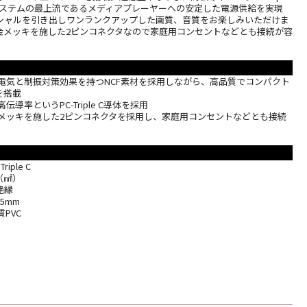
システムの最上流であるメディアプレーヤーへの安定した電源供給を実現
シャルを引き出しワンランクアップした画質、音質をお楽しみいただけま
金メッキを施した2ピンコネクタなので家庭用コンセントなどとも接続が容
静電気と制振対策効果を持つNCF素材を採用しながら、高品質でコンパクト
を搭載
導率というPC-Triple C導体を採用
金メッキを施した2ピンコネクタを採用し、家庭用コンセントなどとも接続
iple C
（㎟）
絶縁
5mm
PVC