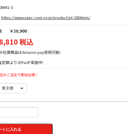
0MM1-5
https://www.saec-com.co.jp/product/pl-3800mm/
格
￥20,900
8,810 税込
料!在庫商品はAmazon pay使用可能!
定額より20%UP実施中!
時迄のご注文で即日出荷！
ートに入れる