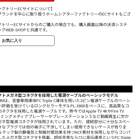
ァクトリーECサイトについて】
ブランドを中心に取り扱うホームシアターファクトリーのECサイトもござ
クトリーECサイトからのご購入の場合でも、購入画面以降の決済システ
クWEB-SHOPと共通です。
お気に入り
クトメガネ型コネクタを採用した電源ケーブルのベーシックモデル
00MMは、音響専用導体PC Triple C導体を用いた2ピン電源ケーブルのベーシ
評価を受けているロングセラーモデルPL-3800をベースに、高品質なコ
クタを採用した電源ケーブルです。昨今ではApple TV 4KやFire TV
リーミングメディアプレーヤーやプレーステーション５など動画再生に欠か
ガネ型電源コネクタが採用されています。ただ、接続部分に十分なスペー
きなプラグでは他の端子に干渉してしまい使用できないケースが有りま
Mはフルテック製の静電気と制振対策効果を持つNCF素材を採用しながらコンパ
たメガネ型コネクタを搭載。超低歪率ならびに高伝導率というPC-Triple