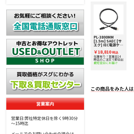
PL-3800MM
[1.5m] SAEC [サ
エク] IEC電源ケー
ブル
￥18,810
税込
在庫有り！営業日14
時迄のご注文で即日出
最短翌日にお届け
この商品をみた人は
営業案内
営業日:弊社特定休日を除く9時30分
～15時迄
メールでのお問い合わせの場合は、