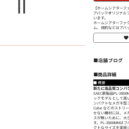
【ホームシアターフ
アバックオリジナル
います。
ホームシアターファ
ム、規約などはアバッ
■店舗ブログ
■︎商品詳細
■ 概要
新たに高品質コンパ
SAEC新製品PL-38
ックモデルとして高い
ンパクトなメガネ型コネ
Cube などのスト
せない機材には、メ
スが無いために、大
す。PL-3800M
クトなサイズを実現し