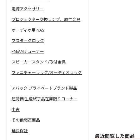
電源アクセサリー
プロジェクター交換ランプ、取付金具
オーディオ用 NAS
マスタークロック
FM/AMチューナー
スピーカースタンド/取付金具
ファニチャーラック/オーディオラック
アバック プライベートブランド製品
超特価!生産終了品在庫限りコーナー
中古
その他関連商品
延長保証
最近閲覧した商品