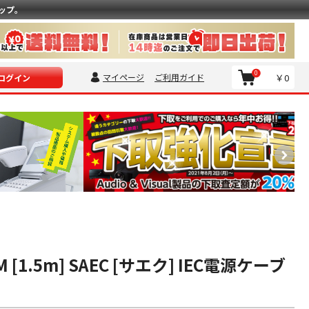
ップ。
0
マイページ
ご利用ガイド
￥0
ログイン
M [1.5m] SAEC [サエク] IEC電源ケーブ