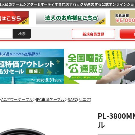
最大級のホームシアター&オーディオ専門店
アバックが運営する公式オンラインショ
新規会員登録
ACパワーケーブル
IEC電源ケーブル
SAEC(サエク)
＞
＞
＞
PL-3800M
ル