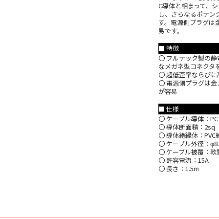
C導体と相まって、
し、さらなるポテン
す。電源側プラグは
易です。
■ 特徴
〇 フルテック製の
なメガネ型コネクタ
〇 超低歪率ならびに高伝
〇 電源側プラグは
が容易
■ 仕様
〇 ケーブル導体：PC Tr
〇 導体断面積：2sq
〇 導体絶縁体：PVC
〇 ケーブル外径：φ8.
〇 ケーブル被覆：軟質
〇 許容電流：15A
〇 長さ：1.5m