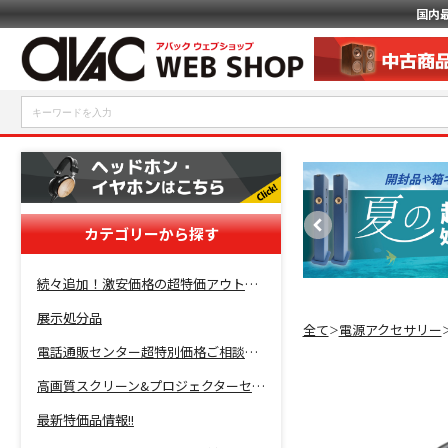
国内
カテゴリーから探す
続々追加！激安価格の超特価アウトレットセール開催！
展示処分品
全て
電源アクセサリー
＞
電話通販センター超特別価格ご相談コーナー！
高画質スクリーン&プロジェクターセット超特価！
最新特価品情報!!