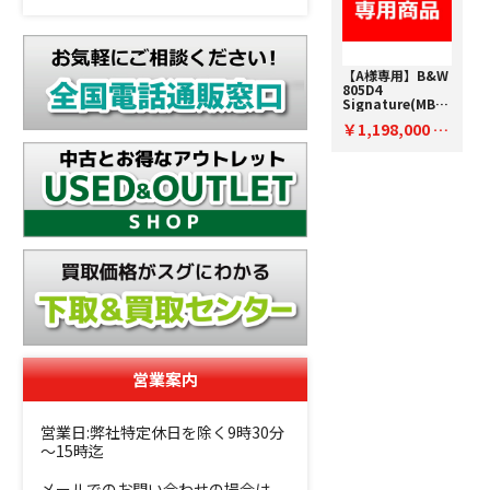
【A様専用】B&W
805D4
Signature(MB)
【コード91-
￥1,198,000
100014】ブック
税
シェルフスピーカ
込
ー(ペア)
営業案内
営業日:弊社特定休日を除く9時30分
～15時迄
メールでのお問い合わせの場合は、