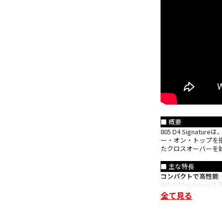
■ 概要
805 D4 Sign
ー・オン・トップを
たクロスオーバーを
■ 主な特長
コンパクトで高性能
805 D4 Sign
音響性能を備えてい
全て見る
ー・オン・トップな
性能なスピーカーの
ダイヤモンドドーム