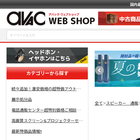
国内
カテゴリーから探す
続々追加！激安価格の超特価アウトレットセール開催！
展示処分品
全て
スピーカー 通販
＞
電話通販センター超特別価格ご相談コーナー！
高画質スクリーン&プロジェクターセット超特価！
最新特価品情報!!