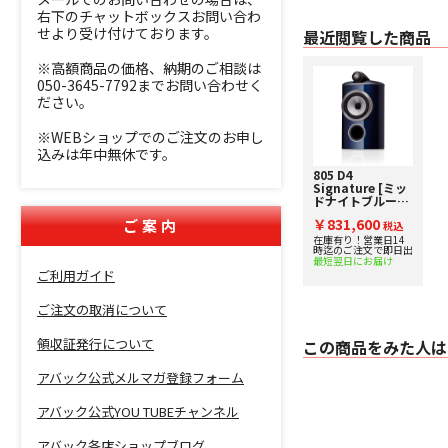
右下のチャットボックスお問い合わ
せより受け付けております。
最近閲覧した商品
※高額商品の価格、納期のご相談は
050-3645-7792までお問い合わせく
ださい。
※WEBショップでのご注文のお申し
込みは年中無休です。
805 D4
Signature [ミッ
ドナイトブルー・
メタリック] B&W
￥831,600
ご案内
ブックシェルフス
税込
ピーカー [1台] 下
在庫有り！営業日14
時迄のご注文で即日出
取り査定額20%ア
最短翌日にお届け
ップ実施中！
ご利用ガイド
ご注文の取消について
領収証発行について
この商品をみた人は
アバック公式メルマガ登録フォーム
アバック公式YOU TUBEチャンネル
アバック各店ショップブログ