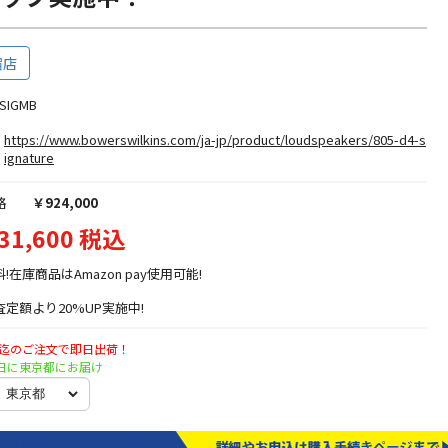
宿店
SIGMB
https://www.bowerswilkins.com/ja-jp/product/loudspeakers/805-d4-s
ignature
格
￥924,000
31,600 税込
料!在庫商品はAmazon pay使用可能!
定額より20%UP実施中!
時迄のご注文で即日出荷！
土曜日に東京都にお届け