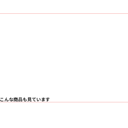
ダイヤモンド・ドー
20年間における最
これを超えるトゥイ
まったく新しいトゥ
ソリッドボディ・ト
ブ・ローディング・
で、さらに自由で開
アップグレードされ
805 D4 Sign
ニウム製のバックプ
を筐体内の空気圧に
非常に効果的なヒー
コンティニュアム・
コンティニュアム・
てきた挙動の急激な変化
ュートラルなサウン
す。
■ 主な仕様
〇 技術的特徴
こんな商品も見ています
・ ダイヤモンド・
・ ソリッドボディ
・ Continuum™
・ Matrix™
・ アンチレゾナンス
・ フローポート ™