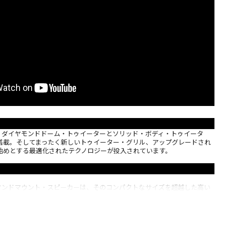
atureは、ダイヤモンドドーム・トゥイーターとソリッド・ボディ・トゥイータ
搭載。そしてまったく新しいトゥイーター・グリル、アップグレードされ
始めとする最適化されたテクノロジーが投入されています。
atureスタンドマウント・スピーカーは、そのコンパクトなサイズを超越した高い
ます。ダイヤモンドドーム・トゥイーターやソリッドボディ・トゥイータ
ど、完璧に最適化されたテクノロジーを搭載しており、コンパクトかつ高
代名詞となっています。
・トゥイーター