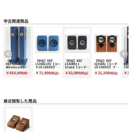
す。その結果、範囲の限られた「スイートスポット」がなくなり、同じ様に自
然で精細な音像を楽しむことができるようになります。
Listen your way
サラウンドまたはリアスピーカーとして壁面に設置したり、他のスピーカーの
中古関連商品
上に置いて天井から音を跳ね返したりすることができる多用途なソリューショ
ンです。
Dolby Atmosをご自宅に導入
Dolby Atmosをご家庭でお楽しみいただくために、カスタムインストールは必
要ありません。
■ 仕様
〇 設計 2ウェイ・密閉型
【展示処分品】
【中古】KEF
【中古】KEF
【中古】KEF
【展
〇 ドライバー ユニット
KEF LS60
LSX(BLUE)【コー
LSX(BK) +
iQ3(DA)【コード
KEF 
・ Uni-Q Driver Array:
-
Wireless(RB)
ド10-100392】ワ
Stand【コード
10-100352】ブッ
3 Me
HF: 25 mm (1 in.) vented aluminium dome with MAT
【コード91-
イヤレス・モニタ
10-100551】ワイ
クシェルフスピー
家財
￥638,000
￥71,900
￥82,000
￥21,300
￥1,5
税
(税
(税込)
(税込)
(税込)
MF/ LF: 130 mm (5.25 in.) aluminium cone
100151】ワイヤ
ー・スピーカー(ペ
ヤレス・モニタ
カー(ペア)
ド90-
レス・アクティブ
ア)
ー・スピーカー(ペ
ロア
〇 クロスオーバー周波数 2.6 kHz
込)
込)
スピーカー(ペア)
ア)
(ペア)
〇 周波数帯域（-6dB） 88 Hz - 19.5 kHz
〇 室内における標準的な低音域特性（-6dB） -
〇 周波数特性 (±3dB) 97 Hz - 17.5 kHz
〇 高調波歪み（90dB, 1m）
・ <1% 220 Hz and above
最近閲覧した商品
・ <0.5% 320 Hz - 20 kHz
〇 最大出力 106 dB
〇 推奨アンプ 25 - 150W
〇 公称インピーダンス 4 Ω (min. 3.2 Ω)
〇 感度 (2.83V/1m) 85 dB
〇 重さ * 4.5 kg (9.9 lbs.)
〇 寸法 (高さx幅x奥行き) ターミナル込み * 174 x 175 x 259 mm (6.9 x 6.9
x 10.2 in.)