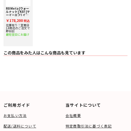
〇 仕上げ ブラックグロス / ホワイトグロス / ウォールナット
〇 同梱内容
R8 Meta [ウォー
ルナット] KEF [ケ
・ R8 Meta ラウドスピーカー （1ペア）
ーイーエフ] イネ
・ グリル 1組
ーブルドスピーカ
・ ゴム足
￥178,200
税込
ー [ペア] 下取り査
・ 取扱説明書・保証書
定額20%アップ実
在庫有り！営業日
施中！
14時迄のご注文で
即日出
* 1本あたり計測
最短翌日にお届け
R8 Meta Manual ダウンロード（PDF）
この商品をみた人はこんな商品も見ています
ご利用ガイド
当サイトについて
お支払い方法
会社概要
配送/送料について
特定商取引法に基づく表記