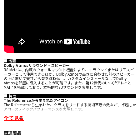
■ 概要
Dolby Atmosサラウンド・スピーカー
R8 Metaは、内蔵のウォールマウント機能により、サラウンドまたはリアスピ
ーカーとして使用できるほか、Dolby Atmosの高さに合わせた別のスピーカー
の上に置いて天井から音を跳ね返し、カスタムインストールなしでDolby
Atmosを部屋に導入することが可能です。また、第12世代のUni-Q®アレイと
MAT™を搭載しており、本格的な3Dサウンドを実現します。
■ 特徴
The Referenceから生まれたアイコン
The Referenceから生まれた、クラスをリードする技術革新の数々が、卓越した
アコースティックパフォーマンスを実現します。
全て見る
Metamaterial Absorption Technology
Metamaterial Absorption Technology (MAT™) が、高域の歪みを99% 排除し、
ピュアで自然なサウンドを実現
関連商品
第12世代Uni-Q®ドライバー
単一の点音源として機能することで音をより均等に分散させることができま