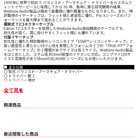
1990年に世界で初めて バランスド・アーマチュア・ ドライバーをカスタムフ
ィットイヤーピースに採用してから 30 年、長年に渡る研究開発の結果、
Westone Audio製品は極めて装着感に優れ軽量なものになりました。また、特
許取得のイヤーチップは、フィット感と遮音性に優れ、Pro Xシリーズのパフ
ォーマンスを最大限まで高めることができます。
着脱式 T2コネクターケーブル
Estron T2コネクターを採用したWestone Audio独自開発のケーブルです。
耐久性が高く、耳に掛けやすくフィット感にも優れています。
付属イヤーチップ
耐久性に優れた特許取得のシリコンタイプ「STAR™シリコンイヤーチップ」と
高い遮音性と柔らかい付け心地を実現したフォームタイプの「TRUE-FIT™フォ
ームイヤーチップ」の２種類がありサイズは各３サイズ。Westone Audio製品
をはじめとした、ステム径 約3mm程度のイヤホンに対応。コンプライ100サ
イズと互換性がありShureのSE/AONICシリーズにもお使いいただけます。
■ 主な仕様
〇 型式 バランスド・アーマチュア・ドライバー
〇 ドライバー 数 2
〇 ドライバー 構成
・ 低域 × 1
・ 高域 × 1
全て見る
〇 感度（1kHz） 119dB/1mW
〇 周波数帯域 20Hz - 18kHz
〇 インピーダンス 27Ω
関連商品
〇 パッシブノイズ減衰 25dB
〇 ケーブルタイプ Proprietary T2™ ケーブル
〇 ケーブル長 132 cm
〇 コネクタータイプ T2コネクター【着脱式】
〇 付属アクセサリー
・ Proprietary T2™ ケーブル【着脱式ケーブル】
・ STAR™ シリコンイヤーチップ【3サイズ】
最近閲覧した商品
・ TRUE FIT™ シリコンイヤーチップ【3サイズ】