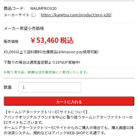
商品コード:
WAUMPROX20
https://kanjitsu.com/product/pro-x20/
メーカーサイト
メーカー希望小売価格
￥53,460 税込
販売価格
¥5,000以上で送料無料!在庫商品はAmazon pay使用可能!
下取りの場合は通常査定額より20%UP実施中!
お取り寄せ品。納期は注文確認後にご案内いたします。
数量
カートに入れる
【ホームシアターファクトリーECサイトについて】
アバックオリジナルブランドを中心に取り扱うホームシアターファクトリーの
ECサイトもございます。
ホームシアターファクトリーECサイトからのご購入の場合でも、購入画面以降
の決済システム、規約などはアバックWEB-SHOPと共通です。