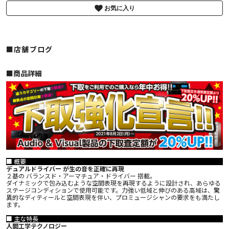
お気に入り
■店舗ブログ
■︎商品詳細
■ 概要
デュアルドライバー が生の音を正確に再現
２基の バランスド・アーマチュア・ドライバー 搭載。
ダイナミックで包み込むような空間表現を再現するように設計され、あらゆる
ステージコンディションで使用可能です。力強い低域と伸びのある高域は、驚
異的なディティールと空間表現を伴い、プロミュージシャンの要求をも満たし
ます。
■ 主な特長
人間工学テクノロジー