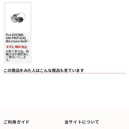
・ Mini Monitor Vault II イヤホンケース
・ クロスバッグ
・ クリーニングツール
Pro X20 [WA-
UM-PRO-X20]
Westone Audio
[ウェストン オー
￥53,460
税込
ディオ] カナル型
イヤホン 下取り査
お取り寄せ品。納
定額20%アップ実
期は注文確認後に
施中！
ご案内いたしま
す。
この商品をみた人はこんな商品も見ています
ご利用ガイド
当サイトについて