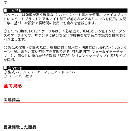
す。
■ 主な特長
〇 シェルには強度が高く軽量なポリカーボネート素材を使用。フェイスプレー
トにはビードブラストとアルマイト加工が施されたアルミニウムを使用。人間
工学に基づいた設計で長時間の使用でも疲れを低減します。
〇 Linum UltraBaX T2™ ケーブルは、４芯構造で、0.6Ωという低インピーダン
スのケーブルです。サウンドに余分な変化や脚色をせず音楽の魅力を最大限に
引き出します。
〇 製品の保管・保護の為に、衝撃に強く耐水性・防塵性にも優れたペリカンケ
ース付属。また、高い密閉度を実現できる「TRUE-FIT™ フォームイヤーチッ
プ」と、耐久性に優れた特許取得「STAR™ シリコンイヤーチップ」各5サイズ
を同梱。
■ 主な仕様
〇 型式 バランスド・アーマチュア・ドライバー
〇 ドライバー数 8
〇 ドライバー構成
・ 低域×2
全て見る
・ 中域×2
・ 高域×4
〇 感度（1kHz） 104dB/1mW
関連商品
〇 周波数帯域 5Hz - 22kHz
〇 インピーダンス（@1kHz） 66Ω
〇 ケーブルタイプ Linum UltraBaX T2™ ケーブル【クリアー】
〇 ケーブル長 127cm
〇 コネクタータイプ T2コネクター【着脱式】
〇 付属アクセサリー
・ Linum UltraBaX T2™ ケーブル
最近閲覧した商品
・ STAR™シリコンイヤーチップ【5サイズ】