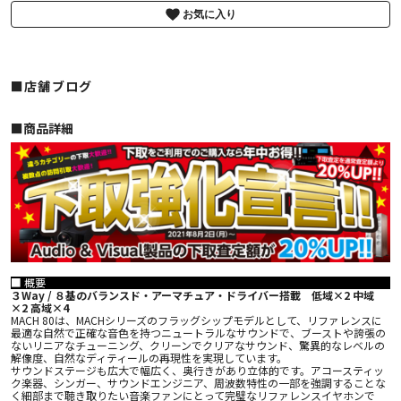
お気に入り
■店舗ブログ
■︎商品詳細
■ 概要
３Way / ８基のバランスド・アーマチュア・ドライバー搭載 低域×2 中域
×2 高域×4
MACH 80は、MACHシリーズのフラッグシップモデルとして、リファレンスに
最適な自然で正確な音色を持つニュートラルなサウンドで、ブーストや誇張の
ないリニアなチューニング、クリーンでクリアなサウンド、驚異的なレベルの
解像度、自然なディティールの再現性を実現しています。
サウンドステージも広大で幅広く、奥行きがあり立体的です。アコースティッ
ク楽器、シンガー、サウンドエンジニア、周波数特性の一部を強調することな
く細部まで聴き取りたい音楽ファンにとって完璧なリファレンスイヤホンで