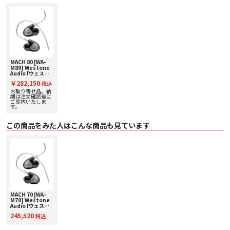
・ TRUE-FIT™フォームイヤーチップ【5サイズ】
・ 耐衝撃ペリカンケース
・ クロスバッグ
・ クリーニングツール
・ ケーブルバンド
MACH 80 [WA-
M80] Westone
Audio [ウェスト
ン オーディオ] ユ
￥282,150
税込
ニバーサルIEM
[8BA] 下取り査定
お取り寄せ品。納
額20%アップ実施
期は注文確認後に
中！
ご案内いたしま
す。
この商品をみた人はこんな商品も見ています
MACH 70 [WA-
M70] Westone
Audio [ウェスト
ン オーディオ] ユ
245,520
税込
ニバーサルIEM
[7BA] 下取り査定
額20%アップ実施