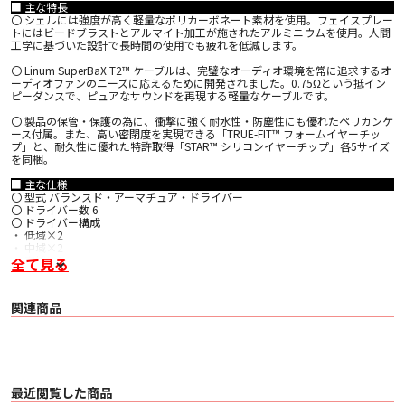
■ 主な特長
〇 シェルには強度が高く軽量なポリカーボネート素材を使用。フェイスプレー
トにはビードブラストとアルマイト加工が施されたアルミニウムを使用。人間
工学に基づいた設計で長時間の使用でも疲れを低減します。
〇 Linum SuperBaX T2™ ケーブルは、完璧なオーディオ環境を常に追求するオ
ーディオファンのニーズに応えるために開発されました。0.75Ωという抵イン
ピーダンスで、ピュアなサウンドを再現する軽量なケーブルです。
〇 製品の保管・保護の為に、衝撃に強く耐水性・防塵性にも優れたペリカンケ
ース付属。また、高い密閉度を実現できる「TRUE-FIT™ フォームイヤーチッ
プ」と、耐久性に優れた特許取得「STAR™ シリコンイヤーチップ」各5サイズ
を同梱。
■ 主な仕様
〇 型式 バランスド・アーマチュア・ドライバー
〇 ドライバー数 6
〇 ドライバー構成
・ 低域×2
・ 中域×2
・ 高域×2
全て見る
〇 感度（1kHz） 110dB/1mW
〇 周波数帯域 8Hz - 20kHz
〇 インピーダンス（@1kHz） 35Ω
関連商品
〇 ケーブルタイプ Linum SuperBaX T2™ ケーブル【ブラック】
〇 ケーブル長 127cm
〇 コネクタータイプ T2コネクター【着脱式】
〇 付属アクセサリー
・ Linum SuperBaX T2™ ケーブル
・ STAR™シリコンイヤーチップ【5サイズ】
・ TRUE-FIT™フォームイヤーチップ【5サイズ】
最近閲覧した商品
・ 耐衝撃ペリカンケース