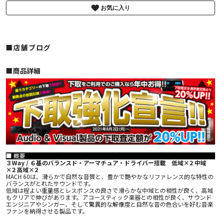
お気に入り
■店舗ブログ
■︎商品詳細
■ 概要
３Way / ６基のバランスド・アーマチュア・ドライバー搭載 低域×2 中域
×2 高域×2
MACH 60は、滑らかで自然な音質と、豊かで艶やかなリファレンス的な特性の
バランスがとれたサウンドです。
低域は程よい重量感とレスポンスの良さで滑らかな中域との相性が良く、高域
もクリアで伸びがあります。アコースティック楽器との相性が良く、サウンド
エンジニアやシンガー、そして驚異的な解像度と自然な音の色合いを好む音楽
ファンを納得させる製品です。