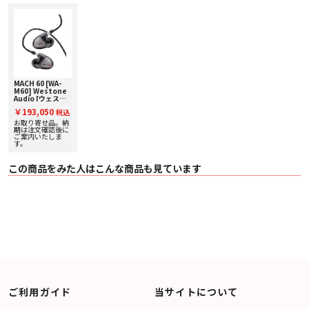
・ クロスバッグ
・ クリーニングツール
・ ケーブルバンド
MACH 60 [WA-
M60] Westone
Audio [ウェスト
ン オーディオ] ユ
￥193,050
税込
ニバーサルIEM
[6BA] 下取り査定
お取り寄せ品。納
額20%アップ実施
期は注文確認後に
中！
ご案内いたしま
す。
この商品をみた人はこんな商品も見ています
ご利用ガイド
当サイトについて