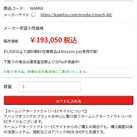
商品コード:
WAM60
https://kanjitsu.com/product/mach-60/
メーカーサイト
メーカー希望小売価格
￥193,050 税込
販売価格
¥5,000以上で送料無料!在庫商品はAmazon pay使用可能!
下取りの場合は通常査定額より20%UP実施中!
お取り寄せ品。納期は注文確認後にご案内いたします。
数量
カートに入れる
【ホームシアターファクトリーECサイトについて】
アバックオリジナルブランドを中心に取り扱うホームシアターファクトリーの
ECサイトもございます。
ホームシアターファクトリーECサイトからのご購入の場合でも、購入画面以降
の決済システム、規約などはアバックWEB-SHOPと共通です。