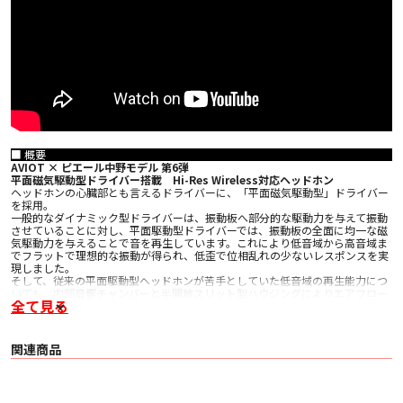
■ 概要
AVIOT × ピエール中野モデル 第6弾
平面磁気駆動型ドライバー搭載 Hi-Res Wireless対応ヘッドホン
ヘッドホンの⼼臓部とも⾔えるドライバーに、「平⾯磁気駆動型」ドライバー
を採⽤。
一般的なダイナミック型ドライバーは、振動板へ部分的な駆動力を与えて振動
させていることに対し、平面駆動型ドライバーでは、振動板の全面に均一な磁
気駆動力を与えることで音を再生しています。これにより低音域から高音域ま
でフラットで理想的な振動が得られ、低歪で位相乱れの少ないレスポンスを実
現しました。
そして、従来の平面駆動型ヘッドホンが苦手としていた低音域の再生能力につ
いても、内部音響チャンバーと半開放スリット型ハウジングによりエアフロー
全て見る
を最適化し、一般的なダイナミック型ヘッドホンと遜色のない音圧レベルへ到
達しました。
ポップス、ロックをはじめ、あらゆる音楽ジャンルに対してクリアで再現度の
高いサウンドをお楽しみいただけます。
関連商品
■ 主な特長
専用DAC・ドライバーアンプIC搭載
DAC（Digital-Analog Converter）およびドライバーアンプをBluetoothオーデ