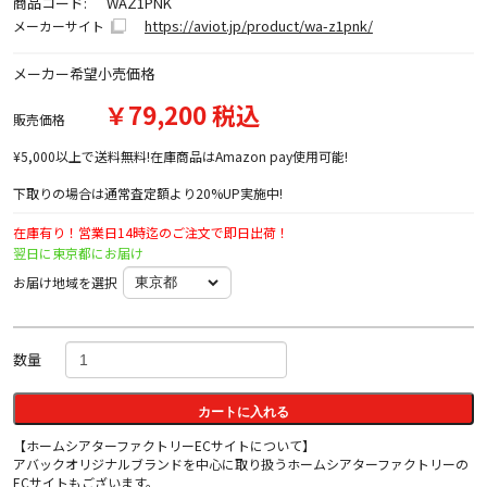
商品コード:
WAZ1PNK
https://aviot.jp/product/wa-z1pnk/
メーカーサイト
メーカー希望小売価格
￥79,200 税込
販売価格
¥5,000以上で送料無料!在庫商品はAmazon pay使用可能!
下取りの場合は通常査定額より20%UP実施中!
在庫有り！営業日14時迄のご注文で即日出荷！
翌日に東京都にお届け
お届け地域を選択
数量
カートに入れる
【ホームシアターファクトリーECサイトについて】
アバックオリジナルブランドを中心に取り扱うホームシアターファクトリーの
ECサイトもございます。