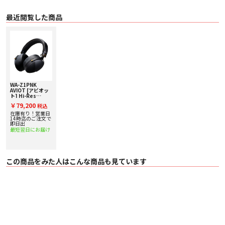
ィオシステムと切り離し、米国ESS Technology社製の専用ICチップを搭載。
無線利用時にも回路残留ノイズの影響を低減し、S/Nおよびダイナミックレン
最近閲覧した商品
ジを向上しました。ハイレゾ音源の繊細で解像度の高い表現もお楽しみいただ
けます。
高品質コーデック「LDAC」対応
無線接続時のBluetooth伝送⽅式には、SBC、AACに加え、既存技術(SBC)と⽐
べ約3倍のデータ量送信を誇るLDAC™を採⽤。
ワイヤレスでも、音場の広さ、情報量の多さ、細やかな表現等、ハイレゾ⾳源
そしてWA-Z1PNKが持つ特性を最大限生かしながら音楽をお楽しみいただくこ
とができます。
WA-Z1PNK
※LDACおよびLDACロゴは、ソニー株式会社の商標です。
AVIOT [アビオッ
ト] Hi-Res
有線接続・無線接続の2WAYコネクション
Wireless対応ヘ
￥79,200
税込
線接続、無線接続、どちらも可能なWA-Z1PNK。
ッドホン 下取り査
定額20%アップ実
在庫有り！営業日
「有線・無線どちらで繋いでも、音質差をなるべく出さずに満足な音にした
施中！
14時迄のご注文で
い」という、ピエール中野氏のこだわりを反映し、どちらの接続方法でも高音
即日出
質で音楽をお楽しみいただけるよう設計しました。
最短翌日にお届け
スマートフォンやPCから気軽に⾳楽を聴きたいときにはBluetoothで接続し無
線ヘッドホンとして、ヘッドホンアンプ等と接続してじっくり楽しみたいとき
には、付属のケーブルを使⽤し、有線ヘッドホンとしてお使いいただけます。
バランス接続も対応しているので、対応するケーブル＊を使えばより高音質な
この商品をみた人はこんな商品も見ています
音楽再生も可能です。
＊付属のケーブルはバランス接続には対応していません。
＊入力ジャックは3.5mm4極（L+/R+/R-/L-）です。
音楽に没頭できる、快適な装着感
数え切れない程のヘッドホンを使⽤してきたピエール中野⽒の、「自宅でじっ
くりつかう、という利用シーンを見据え、重量を感じさせない装着感にした
い」というこだわりを元に設計。
長時間使用してもストレスにならないよう、側圧やヘッドバンドをはじめ、細