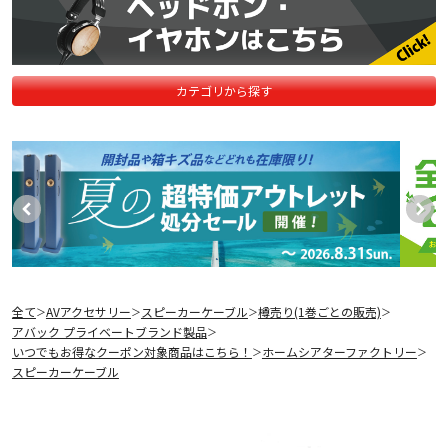
カテゴリから探す
全て
AVアクセサリー
スピーカーケーブル
樽売り(1巻ごとの販売)
＞
＞
＞
＞
アバック プライベートブランド製品
＞
いつでもお得なクーポン対象商品はこちら！
ホームシアターファクトリー
＞
＞
スピーカーケーブル