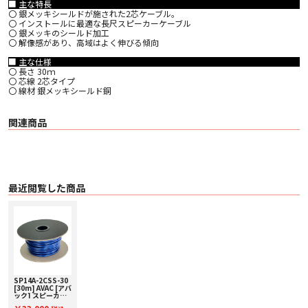
■ 主な特長
〇 銀メッキシールドが施された2芯ケーブル。
〇 インストールに最適な長尺スピーカーケーブル
〇 銀メッキのシールド加工
〇 解像感があり、高域はよく伸びる傾向
■ 主な仕様
〇 長さ 30ｍ
〇 芯線 2芯タイプ
〇 線材 銀メッキシールド銅
関連商品
最近閲覧した商品
SP14A-2CSS-30
[30m] AVAC [アバ
ック] スピーカー
ケーブル